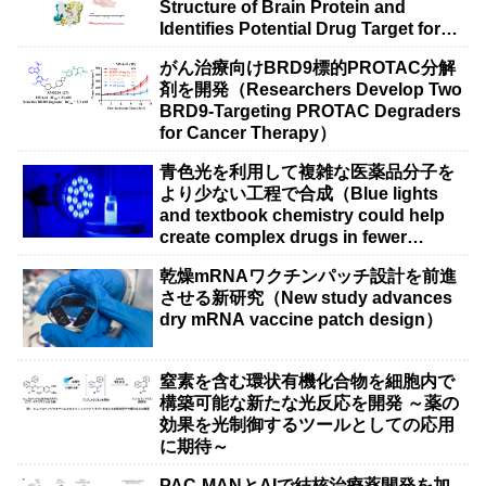
Structure of Brain Protein and
Identifies Potential Drug Target for
Epilepsy Research）
がん治療向けBRD9標的PROTAC分解
剤を開発（Researchers Develop Two
BRD9-Targeting PROTAC Degraders
for Cancer Therapy）
青色光を利用して複雑な医薬品分子を
より少ない工程で合成（Blue lights
and textbook chemistry could help
create complex drugs in fewer
steps）
乾燥mRNAワクチンパッチ設計を前進
させる新研究（New study advances
dry mRNA vaccine patch design）
窒素を含む環状有機化合物を細胞内で
構築可能な新たな光反応を開発 ～薬の
効果を光制御するツールとしての応用
に期待～
PAC-MANとAIで結核治療薬開発を加