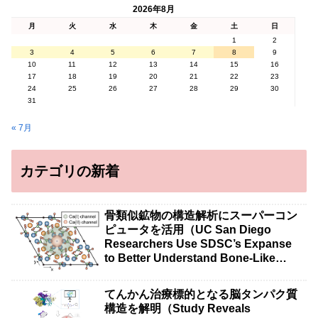
2026年8月
月
火
水
木
金
土
日
1
2
3
4
5
6
7
8
9
10
11
12
13
14
15
16
17
18
19
20
21
22
23
24
25
26
27
28
29
30
31
« 7月
カテゴリの新着
骨類似鉱物の構造解析にスーパーコン
ピュータを活用（UC San Diego
Researchers Use SDSC’s Expanse
to Better Understand Bone-Like
Minerals）
てんかん治療標的となる脳タンパク質
構造を解明（Study Reveals