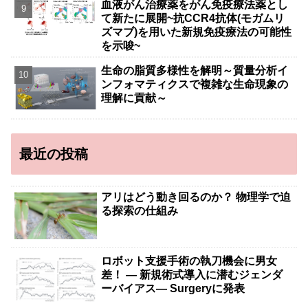
血液がん治療薬をがん免疫療法薬とし
て新たに展開~抗CCR4抗体(モガムリ
ズマブ)を用いた新規免疫療法の可能性
を示唆~
生命の脂質多様性を解明～質量分析イ
ンフォマティクスで複雑な生命現象の
理解に貢献～
最近の投稿
アリはどう動き回るのか？ 物理学で迫
る探索の仕組み
ロボット支援手術の執刀機会に男女
差！ — 新規術式導入に潜むジェンダ
ーバイアス— Surgeryに発表