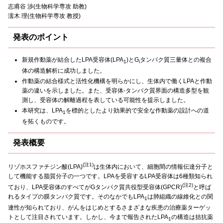
志甫谷 渉(生物科学専攻 助教)
濡木 理(生物科学専攻 教授)
発表のポイント
新規作動薬が結合したLPA受容体(LPA
)とG
タンパク質三量体との複合
1
i
体の構造解析に成功しました。
作動薬の結合様式と活性化機構を明らかにし、生体内で働くLPAと作動
薬の違いを示しました。また、受容体-タンパク質界面の構造多型を観
測し、受容体の解離過程を表している可能性を提示しました。
本研究は、LPA
を標的としたより効果的で安全な作動薬の設計への道
1
を拓くものです。
発表概要
(注1)
リゾホスファチジン酸(LPA)
は生体内において、細胞間の情報伝達分子と
して機能する脂質分子の一つです。LPAを受容するLPA受容体は6種類知られ
(注2)
ており、LPA受容体のすべてがGタンパク質共役型受容体(GPCR)
と呼ば
れるタイプの膜タンパク質です。そのなかでもLPA
は肺組織の線維化との関
1
連性が知られており、がんをはじめとするさまざまな疾患の治療薬ターゲッ
トとして注目されています。しかし、今まで報告されたLPA
の構造は拮抗薬
1