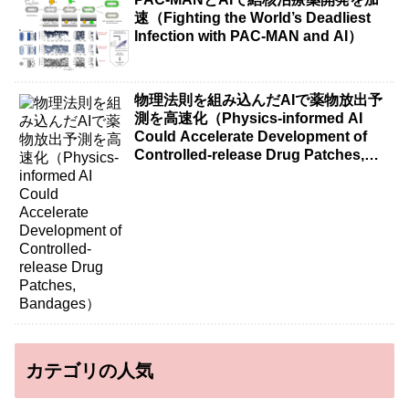
速（Fighting the World’s Deadliest
Infection with PAC-MAN and AI）
物理法則を組み込んだAIで薬物放出予
測を高速化（Physics-informed AI
Could Accelerate Development of
Controlled-release Drug Patches,
Bandages）
カテゴリの人気