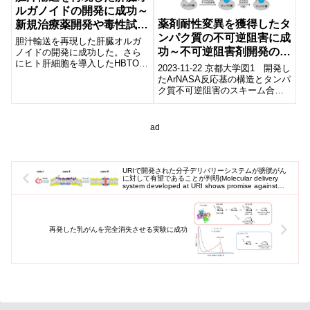
ルガノイドの開発に成功～
薬剤耐性変異を獲得したタ
新規治療薬開発や毒性試験
ンパク質の不可逆阻害に成
への応用に期待～
胆汁輸送を再現した肝臓オルガ
功～不可逆阻害剤開発のた
ノイドの開発に成功した。さら
にヒト肝細胞を導入したHBTOの
めの新たな分子デザイン～
2023-11-22 京都大学図1 開発し
作成にも成功した。
たArNASA反応基の構造とタンパ
ク質不可逆阻害のスキーム合
成・生物化学専攻の浜地格教
授、田村朋則講師、河野正晴博
士課...
ad
URIで開発された分子デリバリーシステムが膀胱がん
に対して有望であることが判明(Molecular delivery
system developed at URI shows promise against
bladder cancer)
再発した乳がんを完全消失させる実験に成功