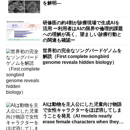
を解明―
研修医の約4割が診療現場で生成AIを
活用 ー利用者はAIの限界や倫理的課題
への理解が高く、望ましい診療行動と
の関連も確認ー
世界初の完全なソングバードゲノムを
解読（First complete songbird
genome reveals hidden biology）
AIは動物を主人公にした児童向け物語
で女性キャラクターをほぼ消してしま
うことを発見（AI models nearly
erase female characters when they
write kids stories about animals）