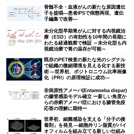
骨髄不全・血液がんの新たな原因遺伝
子を提唱―患者iPSで病態再現、遺伝
子編集で改善―
未分化型早期胃がんに対する内視鏡治
療（ESD）の有効性を10年間の長期に
わたる経過観察で検証 ～未分化型も内
視鏡治療で胃の温存が可能～
既存のPET検査の新たな光のシグナル
で組織の微細環境を見える化する新技
術 ―世界初、ポジトロニウム比率画像
化（PRI）の原理検証に成功―
非病原性アメーバ(Entamoeba dispar)
の腸管感染モデル確立 ー新しい角度か
らの赤痢アメーバ症における腸管免疫
応答の理解に期待ー
世界初、細菌感染を支える「分子の接
着剤」を発見 ―細胞外リン脂質がバイ
オフィルムを組み立てる新しい仕組み