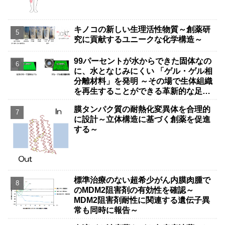
キノコの新しい生理活性物質～創薬研
究に貢献するユニークな化学構造～
99パーセントが水からできた固体なの
に、水となじみにくい 「ゲル・ゲル相
分離材料」を発明 ～その場で生体組織
を再生することができる革新的な足場
材料の可能性～
膜タンパク質の耐熱化変異体を合理的
に設計～立体構造に基づく創薬を促進
する～
標準治療のない超希少がん内膜肉腫で
のMDM2阻害剤の有効性を確認～
MDM2阻害剤耐性に関連する遺伝子異
常も同時に報告～