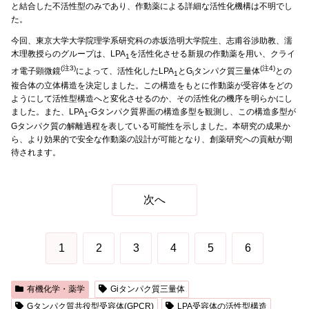
と結合した不活性型のみであり、作動薬による詳細な活性化機構は不明でし
た。
今回、東京大学大学院理学系研究科の赤坂浩明大学院生、志甫谷渉助教、濡
木理教授らのグループは、LPA
を活性化させる新規の作動薬を用い、クライ
1
(注3)
(注4)
オ電子顕微鏡
によって、活性化したLPA
とG
タンパク質三量体
との
1
i
複合体の立体構造を決定しました。この構造をもとに作動薬が受容体をどの
ようにして活性型構造へと変化させるのか、その活性化の機序を明らかにし
ました。また、LPA
-Gタンパク質界面の構造多型を観測し、この構造多型が
1
Gタンパク質の解離過程を表している可能性を示しました。本研究の成果か
ら、より効果的で安全な作動薬の設計が可能となり、創薬研究への貢献が期
待されます。
次へ
1
2
3
4
5
6
有機化学・薬学
Giタンパク質三量体
Gタンパク質共役型受容体(GPCR)
LPA受容体の活性型構造