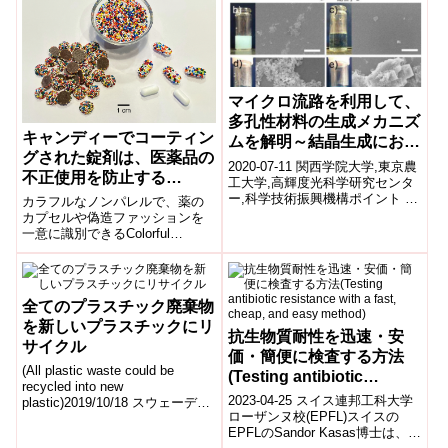
マイクロ流路を利用して、
多孔性材料の生成メカニズ
キャンディーでコーティン
ムを解明～結晶生成におけ
グされた錠剤は、医薬品の
る各配位子の役割解明～
2020-07-11 関西学院大学,東京農
不正使用を防止する
工大学,高輝度光科学研究センタ
(Candy-coated pills
ー,科学技術振興機構ポイント マ
カラフルなノンパレルで、薬の
イクロ流路を含む測定法を新た
could prevent
カプセルや偽造ファッションを
に開発し、多成分系MOFの核...
一意に識別できるColorful
pharmaceutical fraud)
nonpareils can uniquely identify
dr...
全てのプラスチック廃棄物
を新しいプラスチックにリ
抗生物質耐性を迅速・安
サイクル
価・簡便に検査する方法
(All plastic waste could be
(Testing antibiotic
recycled into new
resistance with a fast,
2023-04-25 スイス連邦工科大学
plastic)2019/10/18 スウェーデン
cheap, and easy method)
ローザンヌ校(EPFL)スイスの
王国・チャルマース...
EPFLのSandor Kasas博士は、