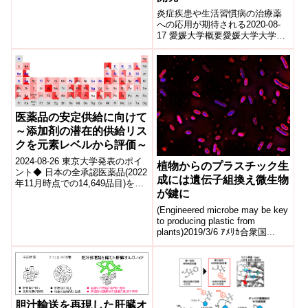
炎症疾患や生活習慣病の治療薬
への応用が期待される2020-08-
17 愛媛大学概要愛媛大学大学院
医学系研究科の金子 直恵 技術員
とプロテオサイエンスセンター
の竹...
医薬品の安定供給に向けて
～添加剤の潜在的供給リス
クを元素レベルから評価～
2024-08-26 東京大学発表のポイ
植物からのプラスチック生
ント◆ 日本の全承認医薬品(2022
成には遺伝子組換え微生物
年11月時点での14,649品目)を対
が鍵に
象に、含有される添加剤の潜在
的供給リスクを元素...
(Engineered microbe may be key
to producing plastic from
plants)2019/3/6 ｱﾒﾘｶ合衆国...
胆汁輸送を再現した肝臓オ