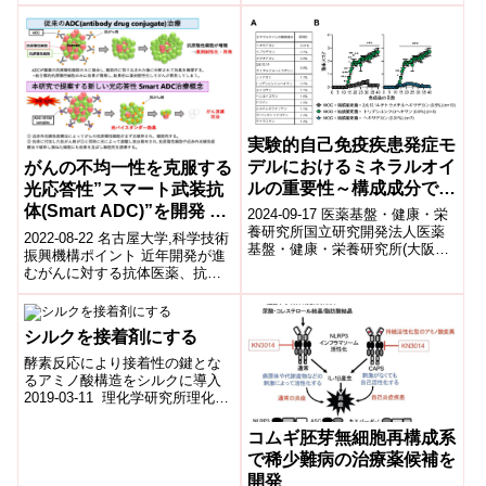
「私たちが実験室で開発した技
術を開発により、最...
実験的自己免疫疾患発症モ
デルにおけるミネラルオイ
がんの不均一性を克服する
ルの重要性～構成成分であ
光応答性”スマート武装抗
るトリデシルシクロヘキサ
体(Smart ADC)”を開発 ～
2024-09-17 医薬基盤・健康・栄
ンが実験的自己免疫疾患誘
光バイスタンダー効果と近
養研究所国立研究開発法人医薬
2022-08-22 名古屋大学,科学技術
基盤・健康・栄養研究所(大阪府
導に関与～
赤外光線免疫療法の二重の
振興機構ポイント 近年開発が進
茨木市、理事長:中村祐輔)生体機
むがんに対する抗体医薬、抗体
作用でがんを根治しうる新
能分子制御プロジェクト・サブ
薬物複合体、抗体光吸収体付加
概念・新技術を確立～
プ...
物は、全て抗体を用いた治療で
あり...
シルクを接着剤にする
酵素反応により接着性の鍵とな
るアミノ酸構造をシルクに導入
2019-03-11 理化学研究所理化学
研究所(理研)環境資源科学研究セ
ンターバイオ高分子研究チーム
コムギ胚芽無細胞再構成系
の...
で稀少難病の治療薬候補を
開発