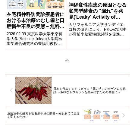
神経変性疾患の原因となる
変異型酵素の “漏れ”を発
在宅精神科訪問診療患者に
見(‘Leaky’ Activity of
おける未治療のむし歯と口
Mutated Enzyme
カリフォルニア大学サンディエ
腔衛生不良の実態～無料の
Underlies
ゴ校の研究により、PKCγの活性
訪問歯科健診が明らかにし
2026-02-09 東京科学大学東京科
が脊髄小脳変性症14型を促進す
Neurodegenerative
た「歯科につながらない」
学大学(Science Tokyo)大学院医
ることを発見、酵素を阻害する
Disease)
歯学総合研究科の豊福明教授ら
ことで治療が可能であることが
実態と支援の鍵～
は、東京都内で在宅精神科訪問
示唆される。U...
診療を受ける患者を対...
ad
日本を代表するトウガラシ「鷹の爪」の全ゲノムを解
読 ～多様なトウガラシを生み出すための基盤に～
反応途中の酵素を観る新手法の開発～光をあてて温度
を変えるだけ!～