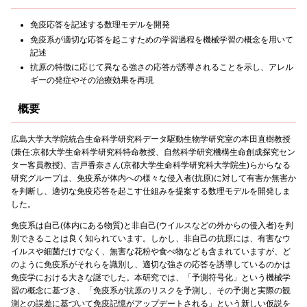
免疫応答を記述する数理モデルを開発
免疫系が適切な応答を起こすための学習過程を機械学習の概念を用いて
記述
抗原の特徴に応じて異なる強さの応答が誘導されることを示し、アレル
ギーの発症やその治療効果を再現
概要
広島大学大学院統合生命科学研究科データ駆動生物学研究室の本田直樹教授
(兼任:京都大学生命科学研究科特命教授、自然科学研究機構生命創成探究セン
ター客員教授)、吉戸香奈さん(京都大学生命科学研究科大学院生)らからなる
研究グループは、免疫系が体内への様々な侵入者(抗原)に対して有害か無害か
を判断し、適切な免疫応答を起こす仕組みを提案する数理モデルを開発しま
した。
免疫系は自己(体内にある物質)と非自己(ウイルスなどの外からの侵入者)を判
別できることは良く知られています。しかし、非自己の抗原には、有害なウ
イルスや細菌だけでなく、無害な花粉や食べ物なども含まれていますが、ど
のように免疫系がそれらを識別し、適切な強さの応答を誘導しているのかは
免疫学における大きな謎でした。本研究では、「予測符号化」という機械学
習の概念に基づき、「免疫系が抗原のリスクを予測し、その予測と実際の観
測との誤差に基づいて免疫記憶がアップデートされる」という新しい仮説を