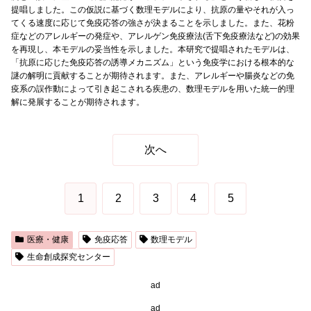
提唱しました。この仮説に基づく数理モデルにより、抗原の量やそれが入っ
てくる速度に応じて免疫応答の強さが決まることを示しました。また、花粉
症などのアレルギーの発症や、アレルゲン免疫療法(舌下免疫療法など)の効果
を再現し、本モデルの妥当性を示しました。本研究で提唱されたモデルは、
「抗原に応じた免疫応答の誘導メカニズム」という免疫学における根本的な
謎の解明に貢献することが期待されます。また、アレルギーや腸炎などの免
疫系の誤作動によって引き起こされる疾患の、数理モデルを用いた統一的理
解に発展することが期待されます。
次へ
1
2
3
4
5
医療・健康
免疫応答
数理モデル
生命創成探究センター
ad
ad