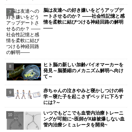
脳は友達への好き嫌いをどうアップデ
ートさせるのか？ ――社会性記憶と感
情を柔軟に結びつける神経回路の解明
――
ヒト脳の新しい加齢バイオマーカーを
発見～脳萎縮のメカニズム解明へ向け
て～
赤ちゃんの泣きやみと寝かしつけの科
学～寝た子を起こさずベッドに下ろす
には?～
いつでもどこでも血管内治療トレーニ
ングが可能に~医師がX線被爆しない血
管内治療シミュレータを開発~