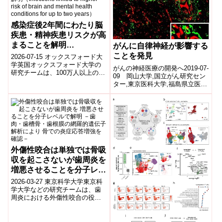
感染症後2年間にわたり脳
疾患・精神疾患リスクが高
まることを解明
がんに自律神経が影響する
（Infections linked to
ことを発見
2026-07-15 オックスフォード大
higher risk of brain and
学英国オックスフォード大学の
がんの神経医療の開発へ2019-07-
研究チームは、100万人以上の患
mental health conditions
09 岡山大学,国立がん研究セン
者データを解析し、重い感染症
ター,東京医科大学,福島県立医科
for up to two years）
で入院した人は、その後2年間に
大学,日本医療研究開発機構本論
脳...
文では、がん組織内に自律神
経...
外傷性咬合は単独では骨吸
収を起こさないが歯周炎を
増悪させることを分子レベ
ルで解明 －歯肉・歯槽
2026-03-27 東京科学大学東京科
骨・歯根膜の網羅的遺伝子
学大学などの研究チームは、歯
周炎における外傷性咬合の役割
解析により 骨での炎症応
を分子レベルで解明した。トラ
答増強を確認－
ンスクリプトーム解析により、
外傷性咬...