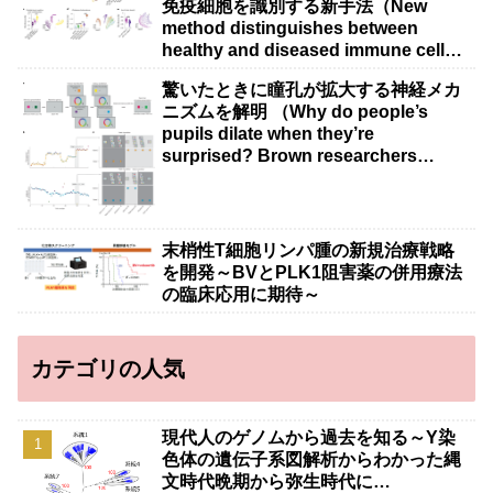
免疫細胞を識別する新手法（New
method distinguishes between
healthy and diseased immune cells
in blood samples）
驚いたときに瞳孔が拡大する神経メカ
ニズムを解明 （Why do people’s
pupils dilate when they’re
surprised? Brown researchers
explain）
末梢性T細胞リンパ腫の新規治療戦略
を開発～BVとPLK1阻害薬の併用療法
の臨床応用に期待～
カテゴリの人気
現代人のゲノムから過去を知る～Y染
色体の遺伝子系図解析からわかった縄
文時代晩期から弥生時代に…