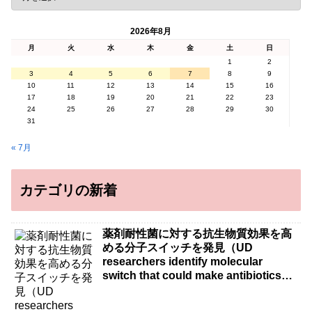
2026年8月
月
火
水
木
金
土
日
1
2
3
4
5
6
7
8
9
10
11
12
13
14
15
16
17
18
19
20
21
22
23
24
25
26
27
28
29
30
31
« 7月
カテゴリの新着
薬剤耐性菌に対する抗生物質効果を高
める分子スイッチを発見（UD
researchers identify molecular
switch that could make antibiotics
more effective against drug-resistant
bacteria）