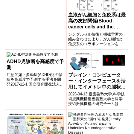
血液がん細胞と免疫系は最
高の友好関係(Blood
cancer cells and the
immune system are best
シングルセル技術と機械学習の
frenemies)
組み合わせにより、がん細胞と
免疫系のコラボレーションを発
見。A combination of single-cell
techniq...
ADHD児診断を高感度で予
測
ブレイン・コンピュータ
注意欠如・多動症(ADHD)児の診
断を高感度で予測する手法を開
ー・インターフェースを活
発2017-12-1 国立研究開発法人
用してイメトレ中の脳状態
国立精神・神経医療研究センタ
を可視化することで運動能
ー(NCNP)国立研究開発法人...
2026-04-13 慶應義塾大学,科学技
力を向上 －健常者のパフ
術振興機構慶應義塾大学と科学
技術振興機構の研究チームは、
ォーマンス向上やスポー
ブレイン・コンピューター・イ
ツ、人間拡張分野への応用
ンターフェース（BCI）を用い
に道－
て、...