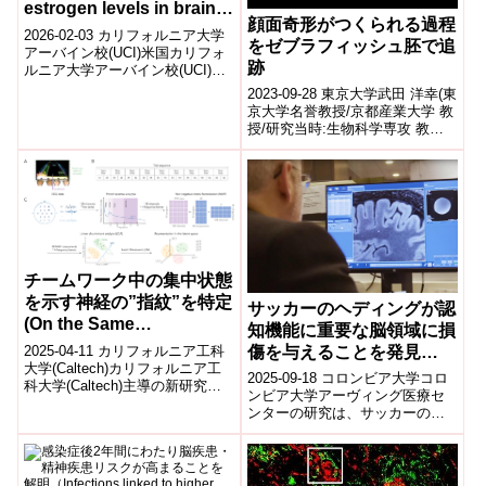
estrogen levels in brain
顔面奇形がつくられる過程
may increase women’s
2026-02-03 カリフォルニア大学
をゼブラフィッシュ胚で追
risk of stress-related
アーバイン校(UCI)米国カリフォ
跡
ルニア大学アーバイン校(UCI)の
memory issues)
研究により、脳内のエストロゲ
2023-09-28 東京大学武田 洋幸(東
ン濃度が高い女性ほど、強...
京大学名誉教授/京都産業大学 教
授/研究当時:生物科学専攻 教授)
河西 通(生物科学専攻 客員共同
研究員/東京工業大...
チームワーク中の集中状態
を示す神経の”指紋”を特定
サッカーのヘディングが認
(On the Same
知機能に重要な脳領域に損
Wavelength:Neural
傷を与えることを発見
2025-04-11 カリフォルニア工科
“Fingerprints” Indicate
大学(Caltech)カリフォルニア工
(Soccer Heading Does
2025-09-18 コロンビア大学コロ
科大学(Caltech)主導の新研究に
Deep Focus Flow States
Most Damage to Brain
ンビア大学アーヴィング医療セ
より、「チーム・フロー」と呼
in Teams)
ンターの研究は、サッカーのヘ
Area Critical for
ばれる状態、すな...
ディングが脳のどこに最もダメ
Cognition)
ージを与えるかを特定した。拡
散MRI...