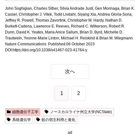
John Soghigian, Charles Sither, Silvia Andrade Justi, Gen Morinaga, Brian K.
Cassel, Christopher J. Vitek, Todd Livdahl, Siyang Xia, Andrea Gloria-Soria,
Jeffrey R. Powell, Thomas Zavortink, Christopher M. Hardy, Nathan D.
Burkett-Cadena, Lawrence E. Reeves, Richard C. Wilkerson, Robert R.
Dunn, David K. Yeates, Maria Anice Sallum, Brian D. Byrd, Michelle D.
Trautwein, Yvonne-Marie Linton, Michael H. Reiskind & Brian M. Wiegmann
Nature Communications Published:06 October 2023
DOI:
https://doi.org/10.1038/s41467-023-41764-y
次へ
1
2
細胞遺伝子工学
ノースカロライナ州立大学(NCState)
系統遺伝学
蚊の宿主利用と進化
ad