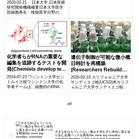
の臨床研究を開始
療研究センター(NCNP)神経...
2020-02-21 日本大学,日本医療
研究開発機構概要日本大学医学
部細胞再生・移植医学分野の松
本太郎教授と日本大学医学部心
臓血管外科の田中正史教授は、
重...
化学者らがRNAの重要な
遺伝子制御が可能な微小概
編集を追跡するテストを開
日時計を再構築
発(Chemists develop test
(Researchers Rebuild
to track crucial edits to
Microscopic Circadian
2024-07-23 ワシントン大学セン
2026-02-10 カリフォルニア大学
RNA)
Clock That Can Control
トルイス校ワシントン大学の化
サンディエゴ校(UCSD)米カリフ
学者チームは、細胞内のRNA編
ォルニア大学サンディエゴ校
Genes)
集を精密に追跡する
(UCSD)の研究チームは、遺伝子
「EndoVIA」というテストを開
発現を制御できる「微小な概...
発しました...
ad
大きな針はもういらない:痛みを伴わずに体内に薬を送
り込む皮膚パッチを開発(No more big needles:
scientists develop a skin patch that painlessly