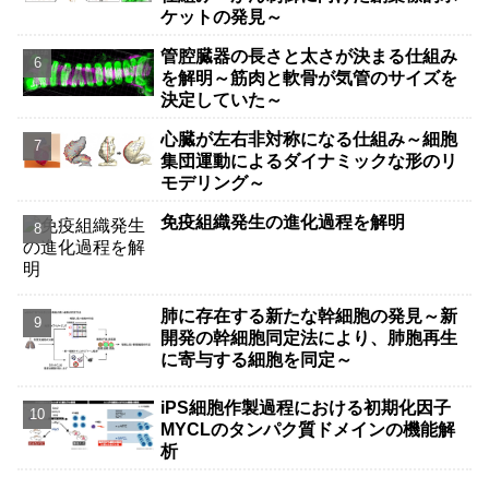
ケットの発見～
管腔臓器の長さと太さが決まる仕組み
を解明～筋肉と軟骨が気管のサイズを
決定していた～
心臓が左右非対称になる仕組み～細胞
集団運動によるダイナミックな形のリ
モデリング～
免疫組織発生の進化過程を解明
肺に存在する新たな幹細胞の発見～新
開発の幹細胞同定法により、肺胞再生
に寄与する細胞を同定～
iPS細胞作製過程における初期化因子
MYCLのタンパク質ドメインの機能解
析