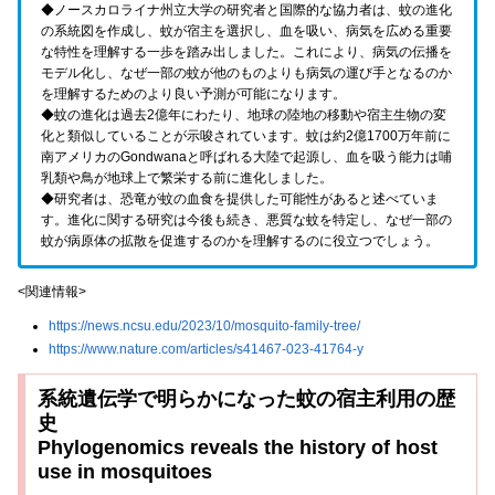
◆ノースカロライナ州立大学の研究者と国際的な協力者は、蚊の進化
の系統図を作成し、蚊が宿主を選択し、血を吸い、病気を広める重要
な特性を理解する一歩を踏み出しました。これにより、病気の伝播を
モデル化し、なぜ一部の蚊が他のものよりも病気の運び手となるのか
を理解するためのより良い予測が可能になります。
◆蚊の進化は過去2億年にわたり、地球の陸地の移動や宿主生物の変
化と類似していることが示唆されています。蚊は約2億1700万年前に
南アメリカのGondwanaと呼ばれる大陸で起源し、血を吸う能力は哺
乳類や鳥が地球上で繁栄する前に進化しました。
◆研究者は、恐竜が蚊の血食を提供した可能性があると述べていま
す。進化に関する研究は今後も続き、悪質な蚊を特定し、なぜ一部の
蚊が病原体の拡散を促進するのかを理解するのに役立つでしょう。
<関連情報>
https://news.ncsu.edu/2023/10/mosquito-family-tree/
https://www.nature.com/articles/s41467-023-41764-y
系統遺伝学で明らかになった蚊の宿主利用の歴
史
Phylogenomics reveals the history of host
use in mosquitoes