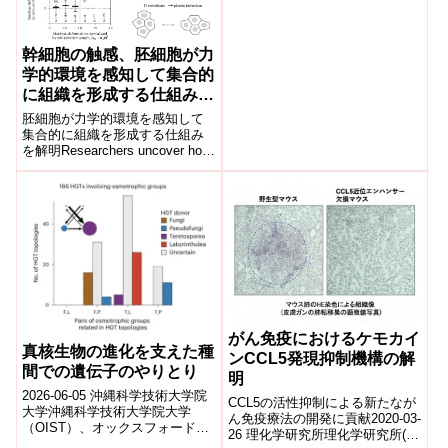
幹細胞の触感、胚細胞が力
学的環境を感知して集合的
に組織を形成する仕組みを
解明(A Stem Cell’s Sense
胚細胞が力学的環境を感知して
of Touch.Researchers
集合的に組織を形成する仕組み
を解明Researchers uncover how
uncover how embryonic
embryonic cells sense the...
cells sense their
mechanical environment
to collectively form
tissues)
がん免疫におけるケモカイ
真核生物の進化を支えた種
ンCCL5発現抑制機構の解
間での遺伝子のやりとり
明
2026-06-05 沖縄科学技術大学院
CCL5の活性抑制による新たなが
大学沖縄科学技術大学院大学
ん免疫療法の開発に貢献2020-03-
（OIST）、オックスフォード大
26 理化学研究所理化学研究所(理
学、バルセロナ・スーパーコン