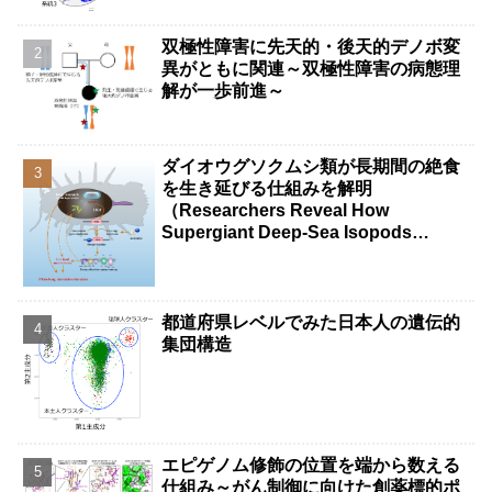
双極性障害に先天的・後天的デノボ変
異がともに関連～双極性障害の病態理
解が一歩前進～
ダイオウグソクムシ類が長期間の絶食
を生き延びる仕組みを解明
（Researchers Reveal How
Supergiant Deep-Sea Isopods
Survive Years Without Food）
都道府県レベルでみた日本人の遺伝的
集団構造
エピゲノム修飾の位置を端から数える
仕組み～がん制御に向けた創薬標的ポ