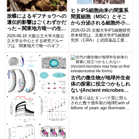
ヒトiPS細胞由来の間葉系
放蝶によるギフチョウへの
間質細胞（MSC）とそこ
遺伝的影響はごくわずかだ
から分泌される細胞外小胞
った～関東地方唯一の生息
は抗炎症・免疫調節能をも
2026-03-25 京都大学iPS細胞研究
地で遺伝解析を実施～
つ ー次世代の細胞療法や
所本研究は、京都大学iPS細胞研
2026-06-18 大阪公立大学大阪公
究所（CiRA）と武田薬品工業ら
立大学を中心とする研究グルー
「EV療法」への応用に期
の共同研究により、ヒトiPS細胞
プは、関東地方で唯一のギフチ
待ー
から作製した間葉系間...
ョウ生息地である神奈川県石砂
山において、過去に行われた放
蝶が個体...
古代の微生物が地球外生命
体の探索に役立つかもしれ
ない(Ancient microbes
may help us find
光を取り込むタンパク質に照ら
extraterrestrial life forms)
された数十億年前の地球Earth of
billions of years ago illuminated
by light-cap...