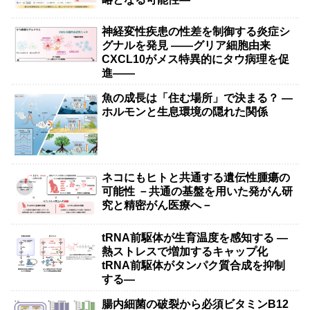
神経変性疾患の性差を制御する炎症シ
グナルを発見 ――グリア細胞由来
CXCL10がメス特異的にタウ病理を促
進――
魚の成長は「住む場所」で決まる？ ―
ホルモンと生息環境の隠れた関係
ネコにもヒトと共通する遺伝性腫瘍の
可能性 －共通の基盤を用いた発がん研
究と精密がん医療へ－
tRNA前駆体が生育温度を感知する ―
熱ストレスで増加するキャップ化
tRNA前駆体がタンパク質合成を抑制
する―
腸内細菌の破裂から必須ビタミンB12