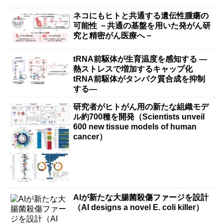
ネコにもヒトと共通する遺伝性腫瘍の
可能性 －共通の基盤を用いた発がん研
究と精密がん医療へ－
tRNA前駆体が生育温度を感知する ―
熱ストレスで増加するキャップ化
tRNA前駆体がタンパク質合成を抑制
する―
研究者がヒトがん用の新たな組織モデ
ル約700種を開発（Scientists unveil
600 new tissue models of human
cancer）
AIが新たな大腸菌殺傷ファージを設計
（AI designs a novel E. coli killer）