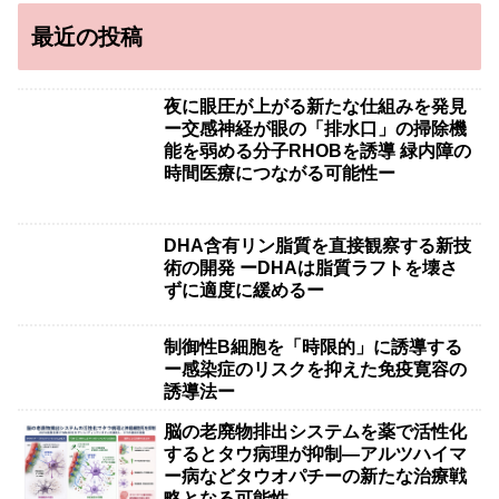
最近の投稿
夜に眼圧が上がる新たな仕組みを発見
ー交感神経が眼の「排水口」の掃除機
能を弱める分子RHOBを誘導 緑内障の
時間医療につながる可能性ー
DHA含有リン脂質を直接観察する新技
術の開発 ーDHAは脂質ラフトを壊さ
ずに適度に緩めるー
制御性B細胞を「時限的」に誘導する
ー感染症のリスクを抑えた免疫寛容の
誘導法ー
脳の老廃物排出システムを薬で活性化
するとタウ病理が抑制―アルツハイマ
ー病などタウオパチーの新たな治療戦
略となる可能性―