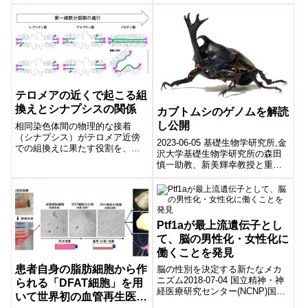
研)生命医科学研究センター免疫
ピューティング・センターなど
転写制御研究チームのセオ・...
の国際...
テロメアの近くで起こる組
換えとシナプシスの関係
カブトムシのゲノムを解読
し公開
相同染色体間の物理的な接着
（シナプシス）がテロメア近傍
2023-06-05 基礎生物学研究所,金
での組換えに果たす役割を、ゼ
沢大学基礎生物学研究所の森田
ブラフィッシュを用いて解析し
慎一助教、新美輝幸教授と重信
た。シナプシスはテロメア近く
秀治教授を中心として、金沢大
で組換えの開始には重要ではな
学やモンタナ大学などが参加し
いが、正常に終わらせるために
た国際...
必要であることがわかった。
Ptf1aが最上流遺伝子とし
て、脳の男性化・女性化に
働くことを発見
患者自身の脂肪細胞から作
脳の性別を決定する新たなメカ
ニズム2018-07-04 国立精神・神
られる「DFAT細胞」を用
経医療研究センター(NCNP)国立
いて世界初の血管再生医療
研究開発法人国立精神・神経医