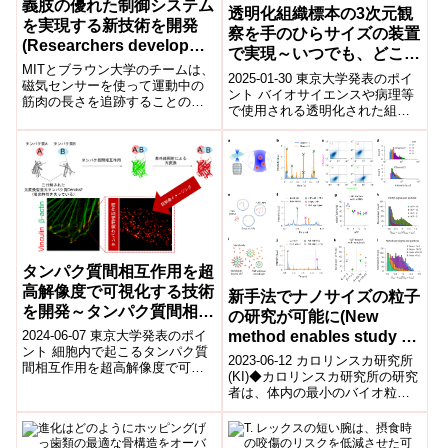
義肢の優れた制御システム
透明化組織標本の3次元観
を実現する新技術を開発
察を手のひらサイズの装置
(Researchers develop
で実現～いつでも、どこで
new technology that
MITとブラウン大学のチームは、
も、誰でもが使える光シー
2025-01-30 東京大学発表のポイ
could enable better
磁気センサーを使って運動中の
ト顕微鏡の実現～
ント バイオサイエンスや病理等
筋肉の長さを追跡することの正
control systems for
で使用される透明化された組織
確さと安全性を実証し、切断手
prosthetic limbs)
標本の3次元イメージングを、非
術を受けた人が義肢を容易に操
常に簡単な装置でありながら、
作できるようにな...
従来...
タンパク質間相互作用を超
高解像度で可視化する技術
新手法でナノサイズの粒子
を開発～タンパク質間相互
の研究が可能に(New
作用の位置と数を一分子レ
method enables study of
2024-06-07 東京大学発表のポイ
ベルで計測可能に～
ント 細胞内で起こるタンパク質
nano-sized particles)
2023-06-12 カロリンスカ研究所
間相互作用を超高解像度で可視
(KI)◆カロリンスカ研究所の研究
化する技術を開発しました。 タ
者は、体内の最小のバイオ粒子
ンパク質間相互作用が起こって
を研究するための新しい方法を
いる...
開発しました。この方法は、
5〜...