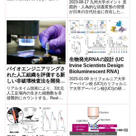
2023-08-17 九州大学ポイント 意
子を用いて生きた細胞中でリア
図的・人為的な頭蓋変形の習慣
ルタイムに観察。・小分子の動
が日本の古代社会に存在したか
態を...
否かは未解明だった。 鹿児島県
種子島にある広田遺跡から出土
した...
生物発光RNAの設計 (UC
Irvine Scientists Design
バイオエンジニアリングさ
Bioluminescent RNA)
れた人工組織を評価する新
2025-01-09 カリフォルニア大学
しい非破壊検査法を開発
アーバイン校 (UCI)カリフォルニ
(NIST Develops New
リアルタイム技術により、3次元
ア大学アーバイン校(UCI)の研究
Nondestructive Method
人工足場内の生きた細胞数を非
者たちは、RNAに生物発光分子
侵襲的にカウントする。Real-
をタグ付けする新技術...
for Assessing
time technique noninvasively
Bioengineered Artificial
counts...
Tissues)