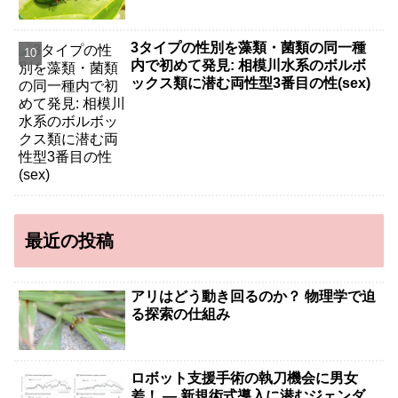
3タイプの性別を藻類・菌類の同一種
内で初めて発見: 相模川水系のボルボ
ックス類に潜む両性型3番目の性(sex)
最近の投稿
アリはどう動き回るのか？ 物理学で迫
る探索の仕組み
ロボット支援手術の執刀機会に男女
差！ — 新規術式導入に潜むジェンダ