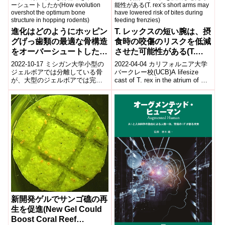
進化はどのようにホッピン
T. レックスの短い腕は、摂
グげっ歯類の最適な骨構造
食時の咬傷のリスクを低減
をオーバーシュートしたか
させた可能性がある(T.
(How evolution overshot
rex’s short arms may
2022-10-17 ミシガン大学小型の
2022-04-04 カリフォルニア大学
the optimum bone
have lowered risk of bites
ジェルボアでは分離している骨
バークレー校(UCB)A lifesize
が、大型のジェルボアでは完全
cast of T. rex in the atrium of UC
structure in hopping
during feeding frenzies)
に融合しているが、ジャンプの
Ber...
rodents)
ストレスを分散させるのに最適
な骨構造...
新開発ゲルでサンゴ礁の再
生を促進(New Gel Could
Boost Coral Reef