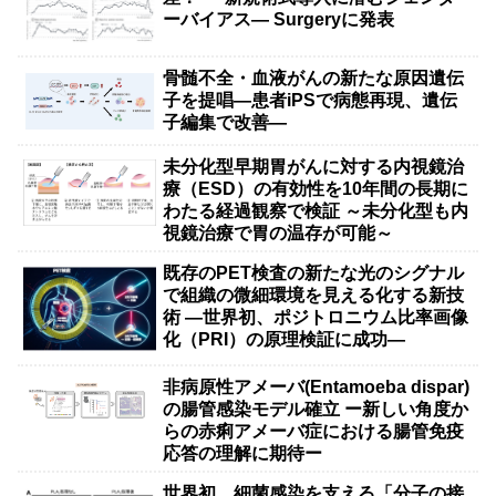
ーバイアス— Surgeryに発表
骨髄不全・血液がんの新たな原因遺伝
子を提唱―患者iPSで病態再現、遺伝
子編集で改善―
未分化型早期胃がんに対する内視鏡治
療（ESD）の有効性を10年間の長期に
わたる経過観察で検証 ～未分化型も内
視鏡治療で胃の温存が可能～
既存のPET検査の新たな光のシグナル
で組織の微細環境を見える化する新技
術 ―世界初、ポジトロニウム比率画像
化（PRI）の原理検証に成功―
非病原性アメーバ(Entamoeba dispar)
の腸管感染モデル確立 ー新しい角度か
らの赤痢アメーバ症における腸管免疫
応答の理解に期待ー
世界初、細菌感染を支える「分子の接