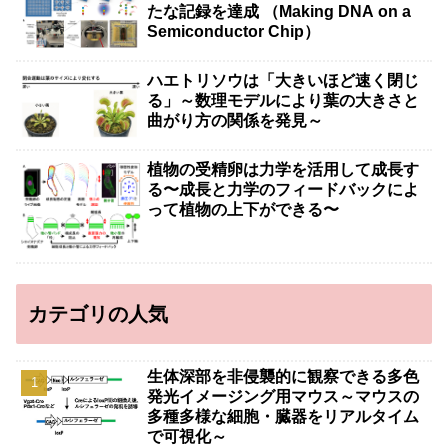
たな記録を達成 （Making DNA on a
Semiconductor Chip）
ハエトリソウは「大きいほど速く閉じ
る」～数理モデルにより葉の大きさと
曲がり方の関係を発見～
植物の受精卵は力学を活用して成長す
る〜成長と力学のフィードバックによ
って植物の上下ができる〜
カテゴリの人気
生体深部を非侵襲的に観察できる多色
発光イメージング用マウス～マウスの
多種多様な細胞・臓器をリアルタイム
で可視化～