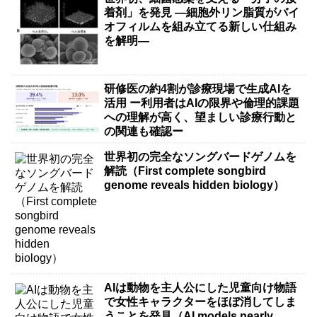
着剤」を発見 ―細胞外リン脂質がバイ
オフィルムを組み立てる新しい仕組み
を解明―
研修医の約4割が診療現場で生成AIを
活用 ー利用者はAIの限界や倫理的課題
への理解が高く、望ましい診療行動と
の関連も確認ー
世界初の完全なソングバードゲノムを
解読（First complete songbird
genome reveals hidden biology）
AIは動物を主人公にした児童向け物語
で女性キャラクターをほぼ消してしま
うことを発見（AI models nearly