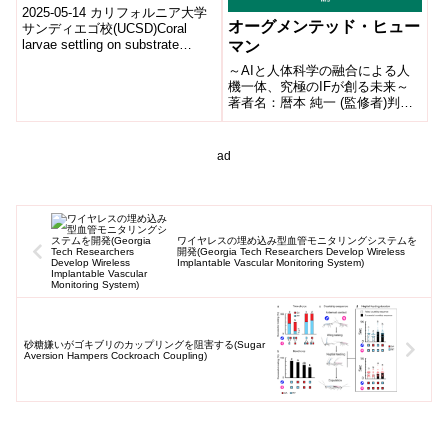
Restoration)
2025-05-14 カリフォルニア大学
オーグメンテッド・ヒュー
サンディエゴ校(UCSD)Coral
larvae settling on substrate
マン
coated with ...
～AIと人体科学の融合による人
機一体、究極のIFが創る未来～
著者名：暦本 純一 (監修者)判型
など：512ページ、B5判言語 ：
日本語発行年月日：2018年1月...
ad
ワイヤレスの埋め込み型血管モニタリングシステムを
開発(Georgia Tech Researchers Develop Wireless
Implantable Vascular Monitoring System)
砂糖嫌いがゴキブリのカップリングを阻害する(Sugar
Aversion Hampers Cockroach Coupling)