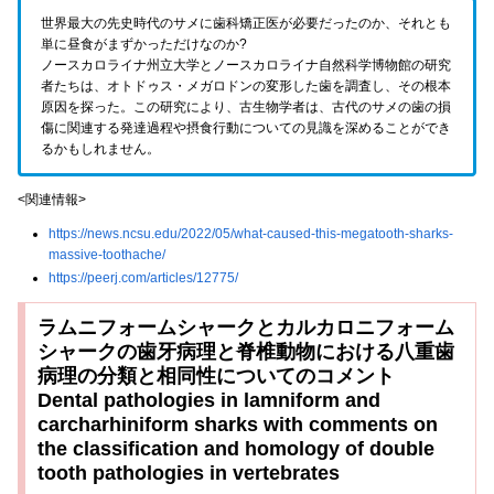
世界最大の先史時代のサメに歯科矯正医が必要だったのか、それとも
単に昼食がまずかっただけなのか?
ノースカロライナ州立大学とノースカロライナ自然科学博物館の研究
者たちは、オトドゥス・メガロドンの変形した歯を調査し、その根本
原因を探った。この研究により、古生物学者は、古代のサメの歯の損
傷に関連する発達過程や摂食行動についての見識を深めることができ
るかもしれません。
<関連情報>
https://news.ncsu.edu/2022/05/what-caused-this-megatooth-sharks-
massive-toothache/
https://peerj.com/articles/12775/
ラムニフォームシャークとカルカロニフォーム
シャークの歯牙病理と脊椎動物における八重歯
病理の分類と相同性についてのコメント
Dental pathologies in lamniform and
carcharhiniform sharks with comments on
the classification and homology of double
tooth pathologies in vertebrates