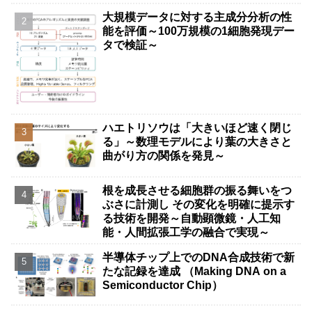
大規模データに対する主成分分析の性
能を評価～100万規模の1細胞発現デー
タで検証～
ハエトリソウは「大きいほど速く閉じ
る」～数理モデルにより葉の大きさと
曲がり方の関係を発見～
根を成長させる細胞群の振る舞いをつ
ぶさに計測し その変化を明確に提示す
る技術を開発～自動顕微鏡・人工知
能・人間拡張工学の融合で実現～
半導体チップ上でのDNA合成技術で新
たな記録を達成 （Making DNA on a
Semiconductor Chip）