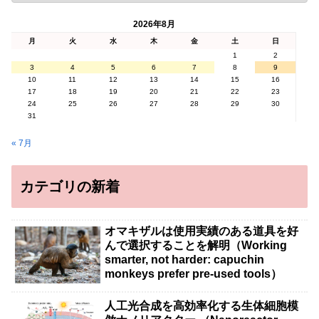
2026年8月
月
火
水
木
金
土
日
1
2
3
4
5
6
7
8
9
10
11
12
13
14
15
16
17
18
19
20
21
22
23
24
25
26
27
28
29
30
31
« 7月
カテゴリの新着
オマキザルは使用実績のある道具を好
んで選択することを解明（Working
smarter, not harder: capuchin
monkeys prefer pre-used tools）
人工光合成を高効率化する生体細胞模