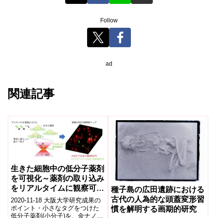
Follow
ad
関連記事
生きた細胞中の低分子薬剤
を可視化～薬剤の取り込み
をリアルタイムに観察可能
種子島の広田遺跡における
に～
古代の人為的な頭蓋変形習
2020-11-18 大阪大学研究成果の
ポイント・小さなタグをつけた
慣を解明する画期的研究
低分子薬剤(小分子)を、金ナノ粒