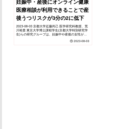
妊娠中・産後にオンライン健康
医療相談が利用できることで産
後うつリスクが3分の2に低下
2023-08-03 京都大学近藤尚己 医学研究科教授、荒
川裕貴 東京大学博士課程学生(京都大学特別研究学
生)らの研究グループは、妊娠中や産後の女性が子
育て中に生じる不安や疑問を、自身のスマートフォ
2023-08-03
ンを用いて産婦人科医・小児科医・助産師に相...