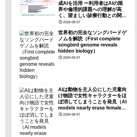
成AIを活用 ー利用者はAIの限
界や倫理的課題への理解が高
く、望ましい診療行動との関連
も確認ー
2026-08-07
世界初の完全なソングバードゲ
ノムを解読（First complete
songbird genome reveals
hidden biology）
2026-08-07
AIは動物を主人公にした児童向
け物語で女性キャラクターをほ
ぼ消してしまうことを発見（AI
models nearly erase female
characters when they write
2026-08-07
kids stories about animals）