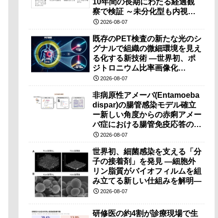
10年間の長期にわたる経過観
察で検証 ～未分化型も内視鏡
治療で胃の温存が可能～
2026-08-07
既存のPET検査の新たな光のシ
グナルで組織の微細環境を見え
る化する新技術 ―世界初、ポ
ジトロニウム比率画像化
（PRI）の原理検証に成功―
2026-08-07
非病原性アメーバ(Entamoeba
dispar)の腸管感染モデル確立
ー新しい角度からの赤痢アメー
バ症における腸管免疫応答の理
解に期待ー
2026-08-07
世界初、細菌感染を支える「分
子の接着剤」を発見 ―細胞外
リン脂質がバイオフィルムを組
み立てる新しい仕組みを解明―
2026-08-07
研修医の約4割が診療現場で生