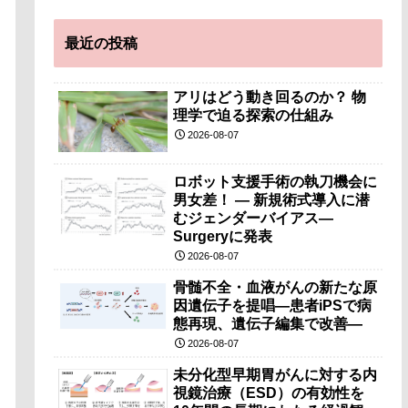
最近の投稿
アリはどう動き回るのか？ 物
理学で迫る探索の仕組み
2026-08-07
ロボット支援手術の執刀機会に
男女差！ — 新規術式導入に潜
むジェンダーバイアス—
Surgeryに発表
2026-08-07
骨髄不全・血液がんの新たな原
因遺伝子を提唱―患者iPSで病
態再現、遺伝子編集で改善―
2026-08-07
未分化型早期胃がんに対する内
視鏡治療（ESD）の有効性を