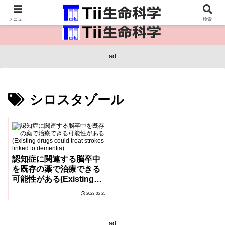
医療保健・生命・生物の情報インフラ。
メニュー
検索
ad
シロスタゾール
認知症に関連する脳卒中
を既存の薬で治療できる
可能性がある(Existing
drugs could treat
2023-05-25
strokes linked to
dementia)
ad