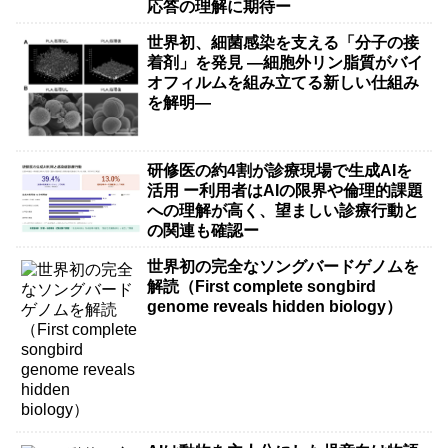
応答の理解に期待ー
世界初、細菌感染を支える「分子の接
着剤」を発見 ―細胞外リン脂質がバイ
オフィルムを組み立てる新しい仕組み
を解明―
研修医の約4割が診療現場で生成AIを
活用 ー利用者はAIの限界や倫理的課題
への理解が高く、望ましい診療行動と
の関連も確認ー
世界初の完全なソングバードゲノムを
解読（First complete songbird
genome reveals hidden biology）