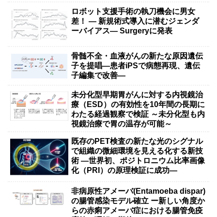
ロボット支援手術の執刀機会に男女
差！ — 新規術式導入に潜むジェンダ
ーバイアス— Surgeryに発表
骨髄不全・血液がんの新たな原因遺伝
子を提唱―患者iPSで病態再現、遺伝
子編集で改善―
未分化型早期胃がんに対する内視鏡治
療（ESD）の有効性を10年間の長期に
わたる経過観察で検証 ～未分化型も内
視鏡治療で胃の温存が可能～
既存のPET検査の新たな光のシグナル
で組織の微細環境を見える化する新技
術 ―世界初、ポジトロニウム比率画像
化（PRI）の原理検証に成功―
非病原性アメーバ(Entamoeba dispar)
の腸管感染モデル確立 ー新しい角度か
らの赤痢アメーバ症における腸管免疫