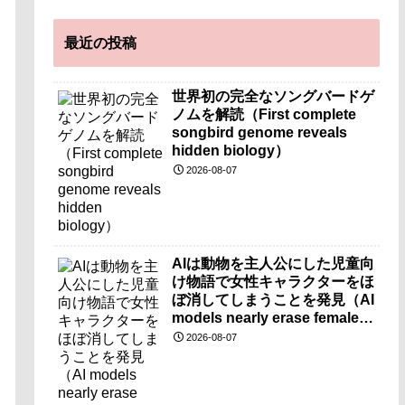
最近の投稿
世界初の完全なソングバードゲ
ノムを解読（First complete
songbird genome reveals
hidden biology）
2026-08-07
AIは動物を主人公にした児童向
け物語で女性キャラクターをほ
ぼ消してしまうことを発見（AI
models nearly erase female
characters when they write
2026-08-07
kids stories about animals）