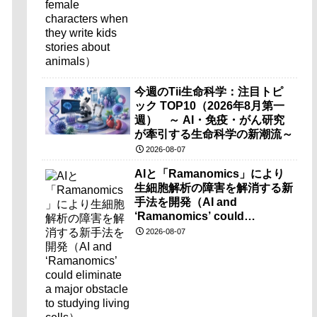
今週のTii生命科学：注目トピ
ック TOP10（2026年8月第一
週） ～ AI・免疫・がん研究
が牽引する生命科学の新潮流～
2026-08-07
AIと「Ramanomics」により
生細胞解析の障害を解消する新
手法を開発（AI and
‘Ramanomics’ could
eliminate a major obstacle to
2026-08-07
studying living cells）