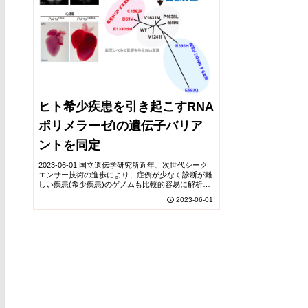
ヒト希少疾患を引き起こすRNA
ポリメラーゼIの遺伝子バリア
ントを同定
2023-06-01 国立遺伝学研究所近年、次世代シーク
エンサー技術の進歩により、症例が少なく診断が難
しい疾患(希少疾患)のゲノムも比較的容易に解析で
きるようになりました。その結果、希少疾患の原因
2023-06-01
となりうる遺伝子の変異(バリアント)が次々と...