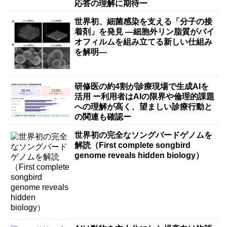
応答の理解に期待ー
世界初、細菌感染を支える「分子の接
着剤」を発見 ―細胞外リン脂質がバイ
オフィルムを組み立てる新しい仕組み
を解明―
研修医の約4割が診療現場で生成AIを
活用 ー利用者はAIの限界や倫理的課題
への理解が高く、望ましい診療行動と
の関連も確認ー
世界初の完全なソングバードゲノムを
解読（First complete songbird
genome reveals hidden biology）