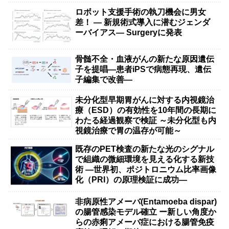
ロボット支援手術の執刀機会に男女
差！ — 新規術式導入に潜むジェンダ
ーバイアス— Surgeryに発表
骨髄不全・血液がんの新たな原因遺伝
子を提唱―患者iPSで病態再現、遺伝
子編集で改善―
未分化型早期胃がんに対する内視鏡治
療（ESD）の有効性を10年間の長期に
わたる経過観察で検証 ～未分化型も内
視鏡治療で胃の温存が可能～
既存のPET検査の新たな光のシグナル
で組織の微細環境を見える化する新技
術 ―世界初、ポジトロニウム比率画像
化（PRI）の原理検証に成功―
非病原性アメーバ(Entamoeba dispar)
の腸管感染モデル確立 ー新しい角度か
らの赤痢アメーバ症における腸管免疫