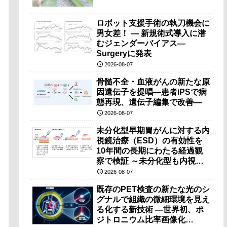
ロボット支援手術の執刀機会に
男女差！ — 新規術式導入に潜
むジェンダーバイアス—
Surgeryに発表
2026-08-07
骨髄不全・血液がんの新たな原
因遺伝子を提唱―患者iPSで病
態再現、遺伝子編集で改善―
2026-08-07
未分化型早期胃がんに対する内
視鏡治療（ESD）の有効性を
10年間の長期にわたる経過観
察で検証 ～未分化型も内視鏡
治療で胃の温存が可能～
2026-08-07
既存のPET検査の新たな光のシ
グナルで組織の微細環境を見え
る化する新技術 ―世界初、ポ
ジトロニウム比率画像化