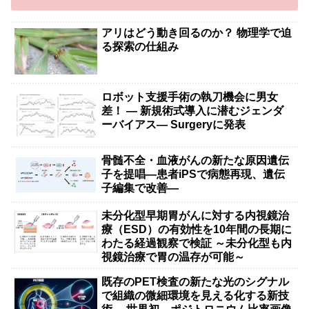
アリはどう動き回るのか？ 物理学で迫
る探索の仕組み
ロボット支援手術の執刀機会に男女
差！ — 新規術式導入に潜むジェンダ
ーバイアス— Surgeryに発表
骨髄不全・血液がんの新たな原因遺伝
子を提唱―患者iPSで病態再現、遺伝
子編集で改善―
未分化型早期胃がんに対する内視鏡治
療（ESD）の有効性を10年間の長期に
わたる経過観察で検証 ～未分化型も内
視鏡治療で胃の温存が可能～
既存のPET検査の新たな光のシグナル
で組織の微細環境を見える化する新技