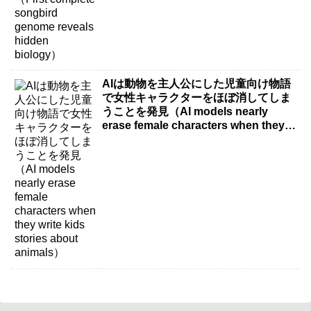
AIは動物を主人公にした児童向け物語
で女性キャラクターをほぼ消してしま
うことを発見（AI models nearly
erase female characters when they
write kids stories about animals）