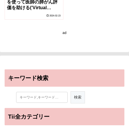
を使って医師の肺がん評
価を助ける(‘Virtual
biopsy’ uses AI to help
2024-02-23
doctors assess lung
cancer)
ad
キーワード検索
Tii全カテゴリー