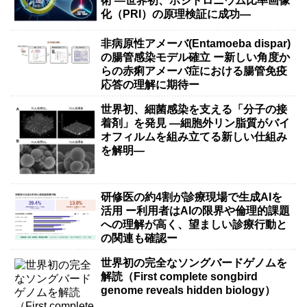
術 ―世界初、ポジトロニウム比率画像
化（PRI）の原理検証に成功―
非病原性アメーバ(Entamoeba dispar)
の腸管感染モデル確立 ー新しい角度か
らの赤痢アメーバ症における腸管免疫
応答の理解に期待ー
世界初、細菌感染を支える「分子の接
着剤」を発見 ―細胞外リン脂質がバイ
オフィルムを組み立てる新しい仕組み
を解明―
研修医の約4割が診療現場で生成AIを
活用 ー利用者はAIの限界や倫理的課題
への理解が高く、望ましい診療行動と
の関連も確認ー
世界初の完全なソングバードゲノムを
解読（First complete songbird
genome reveals hidden biology）