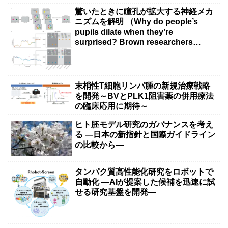
驚いたときに瞳孔が拡大する神経メカ
ニズムを解明 （Why do people’s
pupils dilate when they’re
surprised? Brown researchers
explain）
末梢性T細胞リンパ腫の新規治療戦略
を開発～BVとPLK1阻害薬の併用療法
の臨床応用に期待～
ヒト胚モデル研究のガバナンスを考え
る ―日本の新指針と国際ガイドライン
の比較から―
タンパク質高性能化研究をロボットで
自動化 ―AIが提案した候補を迅速に試
せる研究基盤を開発―