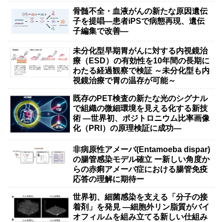
骨髄不全・血液がんの新たな原因遺伝
子を提唱―患者iPSで病態再現、遺伝
子編集で改善―
未分化型早期胃がんに対する内視鏡治
療（ESD）の有効性を10年間の長期に
わたる経過観察で検証 ～未分化型も内
視鏡治療で胃の温存が可能～
既存のPET検査の新たな光のシグナル
で組織の微細環境を見える化する新技
術 ―世界初、ポジトロニウム比率画像
化（PRI）の原理検証に成功―
非病原性アメーバ(Entamoeba dispar)
の腸管感染モデル確立 ー新しい角度か
らの赤痢アメーバ症における腸管免疫
応答の理解に期待ー
世界初、細菌感染を支える「分子の接
着剤」を発見 ―細胞外リン脂質がバイ
オフィルムを組み立てる新しい仕組み