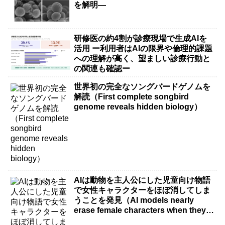
を解明―
研修医の約4割が診療現場で生成AIを
活用 ー利用者はAIの限界や倫理的課題
への理解が高く、望ましい診療行動と
の関連も確認ー
世界初の完全なソングバードゲノムを
解読（First complete songbird
genome reveals hidden biology）
AIは動物を主人公にした児童向け物語
で女性キャラクターをほぼ消してしま
うことを発見（AI models nearly
erase female characters when they
write kids stories about animals）