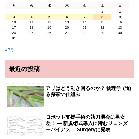
月
火
水
木
金
土
日
1
2
3
4
5
6
7
8
9
10
11
12
13
14
15
16
17
18
19
20
21
22
23
24
25
26
27
28
29
30
31
« 7月
最近の投稿
アリはどう動き回るのか？ 物理学で迫
る探索の仕組み
ロボット支援手術の執刀機会に男女
差！ — 新規術式導入に潜むジェンダ
ーバイアス— Surgeryに発表