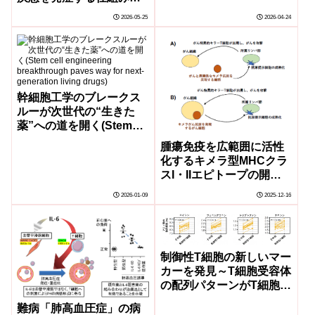
一端を解明－
2026-05-25
2026-04-24
幹細胞工学のブレークス
ルーが次世代の“生きた
薬”への道を開く(Stem
cell engineering
腫瘍免疫を広範囲に活性
breakthrough paves
化するキメラ型MHCクラ
way for next-generation
スI・IIエピトープの開発
living drugs)
に成功～がん抗原の本質
2026-01-09
2025-12-16
を明らかにした画期的な
発見～
制御性T細胞の新しいマー
カーを発見～T細胞受容体
の配列パターンがT細胞の
運命に影響する～
難病「肺高血圧症」の病