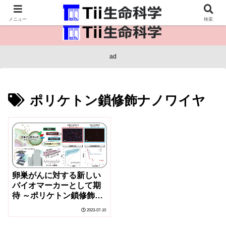
医療保健・生命・生物の情報インフラ。
メニュー
検索
ad
ポリケトン鎖修飾ナノワイヤ
卵巣がんに対する新しい
バイオマーカーとして期
待 ～ポリケトン鎖修飾ナ
ノワイヤを用いた新たな
2023-07-10
エクソソーム捕捉法を開
発～