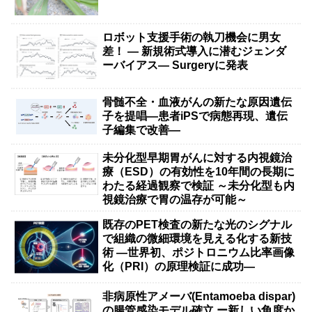
ロボット支援手術の執刀機会に男女
差！ — 新規術式導入に潜むジェンダ
ーバイアス— Surgeryに発表
骨髄不全・血液がんの新たな原因遺伝
子を提唱―患者iPSで病態再現、遺伝
子編集で改善―
未分化型早期胃がんに対する内視鏡治
療（ESD）の有効性を10年間の長期に
わたる経過観察で検証 ～未分化型も内
視鏡治療で胃の温存が可能～
既存のPET検査の新たな光のシグナル
で組織の微細環境を見える化する新技
術 ―世界初、ポジトロニウム比率画像
化（PRI）の原理検証に成功―
非病原性アメーバ(Entamoeba dispar)
の腸管感染モデル確立 ー新しい角度か