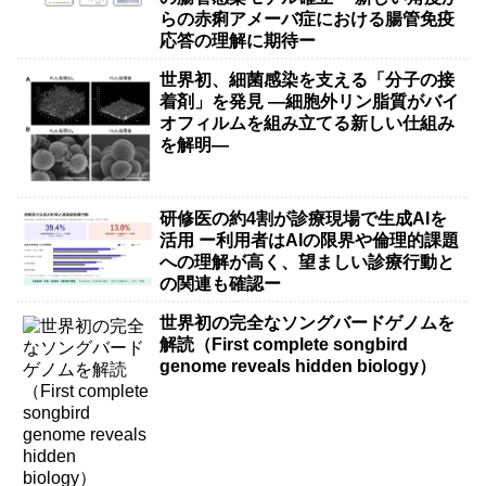
らの赤痢アメーバ症における腸管免疫
応答の理解に期待ー
世界初、細菌感染を支える「分子の接
着剤」を発見 ―細胞外リン脂質がバイ
オフィルムを組み立てる新しい仕組み
を解明―
研修医の約4割が診療現場で生成AIを
活用 ー利用者はAIの限界や倫理的課題
への理解が高く、望ましい診療行動と
の関連も確認ー
世界初の完全なソングバードゲノムを
解読（First complete songbird
genome reveals hidden biology）