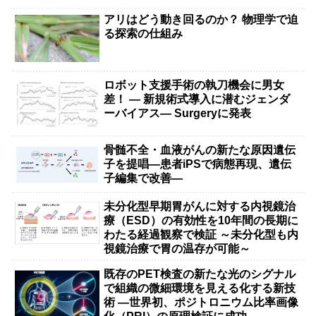
アリはどう動き回るのか？ 物理学で迫
る探索の仕組み
ロボット支援手術の執刀機会に男女
差！ — 新規術式導入に潜むジェンダ
ーバイアス— Surgeryに発表
骨髄不全・血液がんの新たな原因遺伝
子を提唱―患者iPSで病態再現、遺伝
子編集で改善―
未分化型早期胃がんに対する内視鏡治
療（ESD）の有効性を10年間の長期に
わたる経過観察で検証 ～未分化型も内
視鏡治療で胃の温存が可能～
既存のPET検査の新たな光のシグナル
で組織の微細環境を見える化する新技
術 ―世界初、ポジトロニウム比率画像