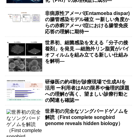
化（PRI）の原理検証に成功―
非病原性アメーバ(Entamoeba dispar)
の腸管感染モデル確立 ー新しい角度か
らの赤痢アメーバ症における腸管免疫
応答の理解に期待ー
世界初、細菌感染を支える「分子の接
着剤」を発見 ―細胞外リン脂質がバイ
オフィルムを組み立てる新しい仕組み
を解明―
研修医の約4割が診療現場で生成AIを
活用 ー利用者はAIの限界や倫理的課題
への理解が高く、望ましい診療行動と
の関連も確認ー
世界初の完全なソングバードゲノムを
解読（First complete songbird
genome reveals hidden biology）