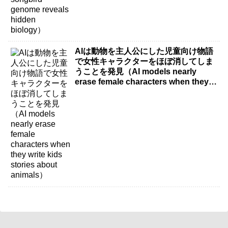
AIは動物を主人公にした児童向け物語
で女性キャラクターをほぼ消してしま
うことを発見（AI models nearly
erase female characters when they
write kids stories about animals）