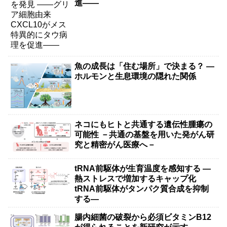
進――
魚の成長は「住む場所」で決まる？ ―
ホルモンと生息環境の隠れた関係
ネコにもヒトと共通する遺伝性腫瘍の
可能性 －共通の基盤を用いた発がん研
究と精密がん医療へ－
tRNA前駆体が生育温度を感知する ―
熱ストレスで増加するキャップ化
tRNA前駆体がタンパク質合成を抑制
する―
腸内細菌の破裂から必須ビタミンB12