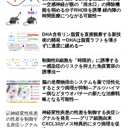
ー交感神経が眼の「排水口」の掃除機
能を弱める分子RHOBを誘導 緑内障の
時間医療につながる可能性ー
DHA含有リン脂質を直接観察する新技
術の開発 ーDHAは脂質ラフトを壊さ
ずに適度に緩めるー
制御性B細胞を「時限的」に誘導する
ー感染症のリスクを抑えた免疫寛容の
誘導法ー
脳の老廃物排出システムを薬で活性化
するとタウ病理が抑制―アルツハイマ
ー病などタウオパチーの新たな治療戦
略となる可能性―
神経変性疾患の性差を制御する炎症シ
グナルを発見 ――グリア細胞由来
CXCL10がメス特異的にタウ病理を促