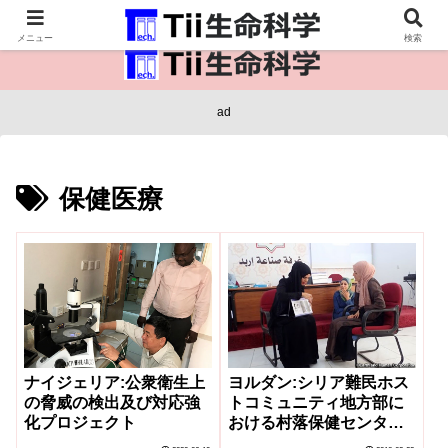
医療保健・生命・生物の情報インフラ。
メニュー
検索
ad
保健医療
ナイジェリア:公衆衛生上
ヨルダン:シリア難民ホス
の脅威の検出及び対応強
トコミュニティ地方部に
化プロジェクト
おける村落保健センター
のサービス向上プロジェ