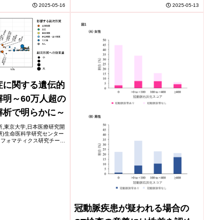
し、薬の種類数に応...
2025-05-16
2025-05-13
Increased Risk of Heart
Attack)
症に関する遺伝的
明～60万人超の
解析で明らかに～
研究所,東京大学,日本医療研究開
研)生命医科学研究センター
ンフォマティクス研究チーム
ー、小山智史特別研究員、久
当時)、東京大学...
冠動脈疾患が疑われる場合の