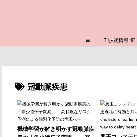
≡
Tii技術情報HP
冠動脈疾患
機械学習が解き明かす冠動脈疾
悪玉コレステ