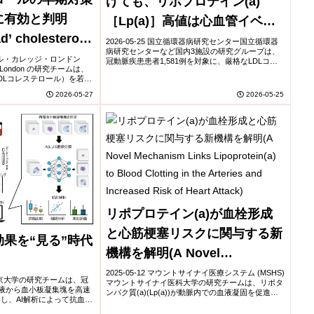
げても、リポプロテイン(a)
に有効と判明
［Lp(a)］高値は心血管イベン
d’ cholesterol
トの「残余リスク」
2026-05-25 国立循環器病研究センター国立循環器
病研究センターなど国内3施設の研究グループは、
ore effective way
ペリアル・カレッジ・ロンドン
冠動脈疾患患者1,581例を対象に、厳格なLDLコレ
ege London の研究チームは、
ステロール（LDL-C）低下療法下でもリポプロテイ
t disease）
DLコレステロール）を若い
ン(a)［Lp(a)］が将来の心血管...
とが、心血管疾患予防により
2026-05-27
2026-05-25
リポプロテイン(a)が血栓形成
と心筋梗塞リスクに関与する新
果を“見る”時代
機構を解明(A Novel
Mechanism Links
2025-05-12 マウントサイナイ医療システム (MSHS)
大学東京大学の研究チームは、冠
マウントサイナイ医科大学の研究チームは、リポタ
Lipoprotein(a) to Blood
血液から血小板凝集塊を高速
ンパク質(a)(Lp(a))が動脈内での血液凝固を促進
し、AI解析によって抗血小
し、心筋梗塞のリスクを高める新たなメカニズムを
Clotting in the Arteries and
る新手法を開発。血小板凝集
発見しました。冠動脈疾患患者6...