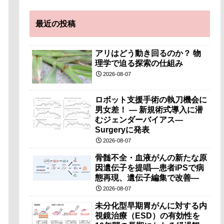
最近の投稿
アリはどう動き回るのか？ 物
理学で迫る探索の仕組み
2026-08-07
ロボット支援手術の執刀機会に
男女差！ — 新規術式導入に潜
むジェンダーバイアス—
Surgeryに発表
2026-08-07
骨髄不全・血液がんの新たな原
因遺伝子を提唱―患者iPSで病
態再現、遺伝子編集で改善―
2026-08-07
未分化型早期胃がんに対する内
視鏡治療（ESD）の有効性を