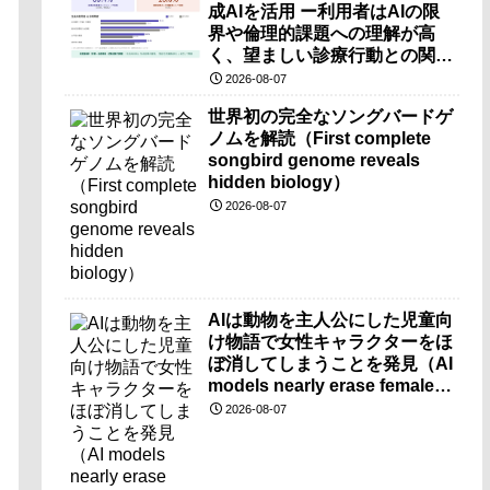
成AIを活用 ー利用者はAIの限
界や倫理的課題への理解が高
く、望ましい診療行動との関連
も確認ー
2026-08-07
世界初の完全なソングバードゲ
ノムを解読（First complete
songbird genome reveals
hidden biology）
2026-08-07
AIは動物を主人公にした児童向
け物語で女性キャラクターをほ
ぼ消してしまうことを発見（AI
models nearly erase female
characters when they write
2026-08-07
kids stories about animals）