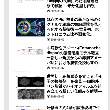
10年間の長期にわたる経過観
察で検証 ～未分化型も内視鏡
治療で胃の温存が可能～
2026-08-07
既存のPET検査の新たな光のシ
グナルで組織の微細環境を見え
る化する新技術 ―世界初、ポ
ジトロニウム比率画像化
（PRI）の原理検証に成功―
2026-08-07
非病原性アメーバ(Entamoeba
dispar)の腸管感染モデル確立
ー新しい角度からの赤痢アメー
バ症における腸管免疫応答の理
解に期待ー
2026-08-07
世界初、細菌感染を支える「分
子の接着剤」を発見 ―細胞外
リン脂質がバイオフィルムを組
み立てる新しい仕組みを解明―
2026-08-07
研修医の約4割が診療現場で生