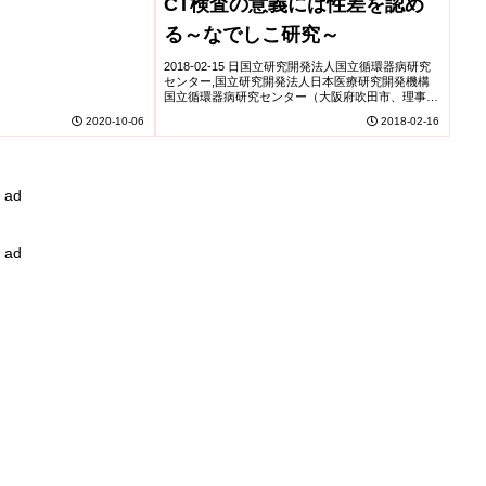
CT検査の意義には性差を認め
る～なでしこ研究～
2018-02-15 日国立研究開発法人国立循環器病研究
センター,国立研究開発法人日本医療研究開発機構
国立循環器病研究センター（大阪府吹田市、理事
長：小川久雄、略称：国循）予防医学・疫学情報部
2020-10-06
2018-02-16
の中尾葉子上級研究員、宮本恵宏部長、心臓血管内
科...
ad
ad