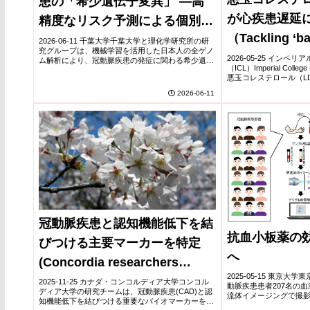
患の「希少遺伝子変異」 ―高
が心疾患遅延
精度なリスク予測による個別化
（Tackling ‘ba
予防の実現へ―
2026-06-11 千葉大学千葉大学と理化学研究所の研
究グループは、機械学習を活用した日本人の全ゲノ
earlier is a m
2026-05-25 イン
ム解析により、冠動脈疾患の発症に関わる希少遺伝
（ICL）Imperial Coll
子変異の影響を高精度に評価する手法を開発した。
to delay hear
悪玉コレステロール（L
冠動脈疾患は遺伝要因の寄与が50%以上とされる...
段階から低下させるこ
2026-06-11
効果的であることを...
冠動脈疾患と認知機能低下を結
抗血小板薬の効
びつける主要マーカーを特定
へ
(Concordia researchers
2025-05-15 東京
identify key marker linking
2025-11-25 カナダ・コンコルディア大学コンコル
動脈疾患患者207名の
ディア大学の研究チームは、冠動脈疾患(CAD)と認
流体イメージングで撮影
coronary artery disease to
知機能低下を結びつける重要なバイオマーカーを特
板薬の効果を可視化す