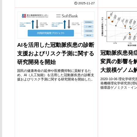
定した。研究者らは大規模疫学データと脳画像デー
は健常者よりも患者で亢進
2025-11-27
cognitive decline)
タを解析し、血中の高感度トロポニン(hs-...
AIを活用した冠動脈疾患の診断
冠動脈疾患発
支援およびリスク予測に関する
変異の影響を解
研究開発を開始
大規模ゲノム
国民の健康寿命の延伸や医療費抑制に貢献するた
め、AI（人工知能）を活用した冠動脈疾患の診断支
2020-10-06 理化学
援およびリスク予測に関する研究開発を開始した。
発機構理化学研究所(理
循環器ゲノミクス・イ
の伊藤薫チームリーダ
保充明副センター長(研究