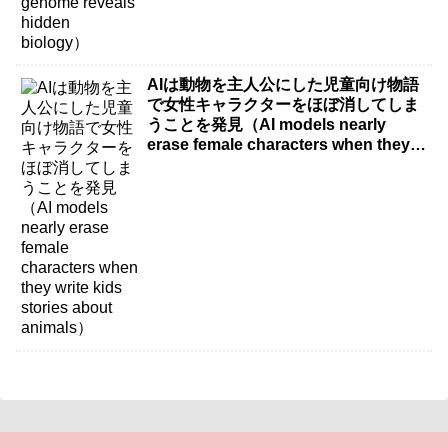
AIは動物を主人公にした児童向け物語
で女性キャラクターをほぼ消してしま
うことを発見（AI models nearly
erase female characters when they
write kids stories about animals）