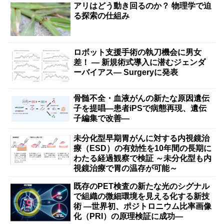
アリはどう動き回るのか？ 物理学で迫
る探索の仕組み
ロボット支援手術の執刀機会に男女
差！ — 新規術式導入に潜むジェンダ
ーバイアス— Surgeryに発表
骨髄不全・血液がんの新たな原因遺伝
子を提唱―患者iPSで病態再現、遺伝
子編集で改善―
未分化型早期胃がんに対する内視鏡治
療（ESD）の有効性を10年間の長期に
わたる経過観察で検証 ～未分化型も内
視鏡治療で胃の温存が可能～
既存のPET検査の新たな光のシグナル
で組織の微細環境を見える化する新技
術 ―世界初、ポジトロニウム比率画像
化（PRI）の原理検証に成功―