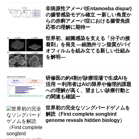
非病原性アメーバ(Entamoeba dispar)
の腸管感染モデル確立 ー新しい角度か
らの赤痢アメーバ症における腸管免疫
応答の理解に期待ー
世界初、細菌感染を支える「分子の接
着剤」を発見 ―細胞外リン脂質がバイ
オフィルムを組み立てる新しい仕組み
を解明―
研修医の約4割が診療現場で生成AIを
活用 ー利用者はAIの限界や倫理的課題
への理解が高く、望ましい診療行動と
の関連も確認ー
世界初の完全なソングバードゲノムを
解読（First complete songbird
genome reveals hidden biology）