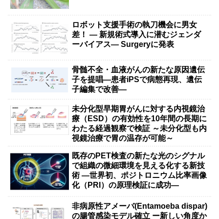
ロボット支援手術の執刀機会に男女
差！ — 新規術式導入に潜むジェンダ
ーバイアス— Surgeryに発表
骨髄不全・血液がんの新たな原因遺伝
子を提唱―患者iPSで病態再現、遺伝
子編集で改善―
未分化型早期胃がんに対する内視鏡治
療（ESD）の有効性を10年間の長期に
わたる経過観察で検証 ～未分化型も内
視鏡治療で胃の温存が可能～
既存のPET検査の新たな光のシグナル
で組織の微細環境を見える化する新技
術 ―世界初、ポジトロニウム比率画像
化（PRI）の原理検証に成功―
非病原性アメーバ(Entamoeba dispar)
の腸管感染モデル確立 ー新しい角度か