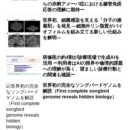
らの赤痢アメーバ症における腸管免疫
応答の理解に期待ー
世界初、細菌感染を支える「分子の接
着剤」を発見 ―細胞外リン脂質がバイ
オフィルムを組み立てる新しい仕組み
を解明―
研修医の約4割が診療現場で生成AIを
活用 ー利用者はAIの限界や倫理的課題
への理解が高く、望ましい診療行動と
の関連も確認ー
世界初の完全なソングバードゲノムを
解読（First complete songbird
genome reveals hidden biology）