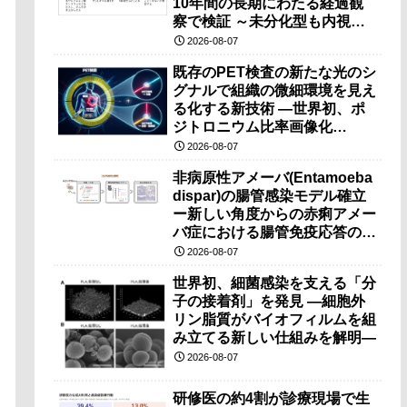
10年間の長期にわたる経過観
察で検証 ～未分化型も内視鏡
治療で胃の温存が可能～
2026-08-07
既存のPET検査の新たな光のシ
グナルで組織の微細環境を見え
る化する新技術 ―世界初、ポ
ジトロニウム比率画像化
（PRI）の原理検証に成功―
2026-08-07
非病原性アメーバ(Entamoeba
dispar)の腸管感染モデル確立
ー新しい角度からの赤痢アメー
バ症における腸管免疫応答の理
解に期待ー
2026-08-07
世界初、細菌感染を支える「分
子の接着剤」を発見 ―細胞外
リン脂質がバイオフィルムを組
み立てる新しい仕組みを解明―
2026-08-07
研修医の約4割が診療現場で生