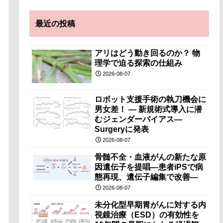
最近の投稿
アリはどう動き回るのか？ 物
理学で迫る探索の仕組み
2026-08-07
ロボット支援手術の執刀機会に
男女差！ — 新規術式導入に潜
むジェンダーバイアス—
Surgeryに発表
2026-08-07
骨髄不全・血液がんの新たな原
因遺伝子を提唱―患者iPSで病
態再現、遺伝子編集で改善―
2026-08-07
未分化型早期胃がんに対する内
視鏡治療（ESD）の有効性を