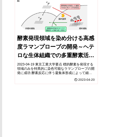
酵素発現領域を染め分ける高感
度ラマンプローブの開発～ヘテ
ロな生体組織での多重酵素活性
検出へ向けて～
2023-04-19 東京工業大学要点 標的酵素を発現する
領域のみを特異的に染色可能なラマンプローブの開
発に成功 酵素反応に伴う凝集体形成によって細胞
内に滞留するプローブ分子を設計 生体組織内にお
2023-04-20
ける複数の酵素活性パターンを検出する技術への...