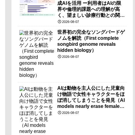
成AIを活用 ー利用者はAIの限
界や倫理的課題への理解が高
く、望ましい診療行動との関連
も確認ー
2026-08-07
世界初の完全なソングバードゲ
ノムを解読（First complete
songbird genome reveals
hidden biology）
2026-08-07
AIは動物を主人公にした児童向
け物語で女性キャラクターをほ
ぼ消してしまうことを発見（AI
models nearly erase female
characters when they write
2026-08-07
kids stories about animals）