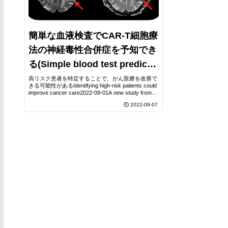
簡単な血液検査でCAR-T細胞療
法の神経毒性合併症を予知でき
る(Simple blood test predicts
neurotoxic complications of
高リスク患者を特定することで、がん医療を改善で
きる可能性があるIdentifying high-risk patients could
CAR-T cell therapy)
improve cancer care2022-09-01A new study from
Washin...
2022-09-07