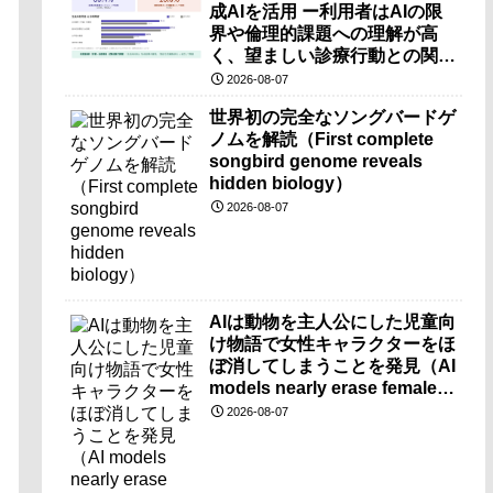
成AIを活用 ー利用者はAIの限
界や倫理的課題への理解が高
く、望ましい診療行動との関連
も確認ー
2026-08-07
世界初の完全なソングバードゲ
ノムを解読（First complete
songbird genome reveals
hidden biology）
2026-08-07
AIは動物を主人公にした児童向
け物語で女性キャラクターをほ
ぼ消してしまうことを発見（AI
models nearly erase female
characters when they write
2026-08-07
kids stories about animals）