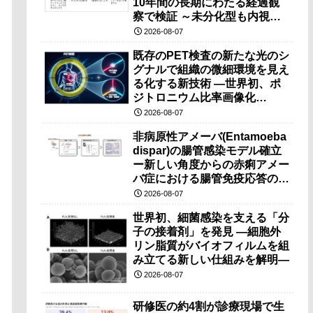
10年間の長期にわたる経過観
察で検証 ～未分化型も内視鏡
治療で胃の温存が可能～
2026-08-07
既存のPET検査の新たな光のシ
グナルで組織の微細環境を見え
る化する新技術 ―世界初、ポ
ジトロニウム比率画像化
（PRI）の原理検証に成功―
2026-08-07
非病原性アメーバ(Entamoeba
dispar)の腸管感染モデル確立
ー新しい角度からの赤痢アメー
バ症における腸管免疫応答の理
解に期待ー
2026-08-07
世界初、細菌感染を支える「分
子の接着剤」を発見 ―細胞外
リン脂質がバイオフィルムを組
み立てる新しい仕組みを解明―
2026-08-07
研修医の約4割が診療現場で生