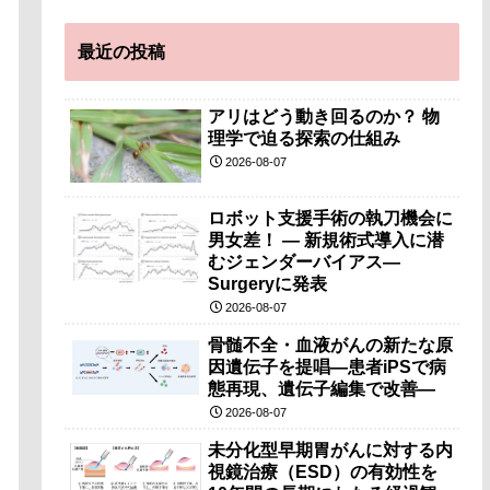
最近の投稿
アリはどう動き回るのか？ 物
理学で迫る探索の仕組み
2026-08-07
ロボット支援手術の執刀機会に
男女差！ — 新規術式導入に潜
むジェンダーバイアス—
Surgeryに発表
2026-08-07
骨髄不全・血液がんの新たな原
因遺伝子を提唱―患者iPSで病
態再現、遺伝子編集で改善―
2026-08-07
未分化型早期胃がんに対する内
視鏡治療（ESD）の有効性を