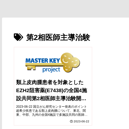
第2相医師主導治験
類上皮肉腫患者を対象とした
EZH2阻害薬(E7438)の全国4施
設共同第2相医師主導治験開始
～「MASTER KEYプロジェク
2023-06-22 国立がん研究センター発表のポイント
超希少疾患である類上皮肉腫について、東北、関
ト」で超希少がんの治療開発に
東、中部、九州の全国4施設で多施設共同の医師主
導治験を実施します。 類上皮肉腫では初となる
2023-06-22
挑む～
EZH2阻害薬の国内での薬事承認を目指します。 ...