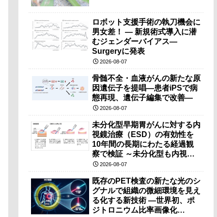
ロボット支援手術の執刀機会に
男女差！ — 新規術式導入に潜
むジェンダーバイアス—
Surgeryに発表
2026-08-07
骨髄不全・血液がんの新たな原
因遺伝子を提唱―患者iPSで病
態再現、遺伝子編集で改善―
2026-08-07
未分化型早期胃がんに対する内
視鏡治療（ESD）の有効性を
10年間の長期にわたる経過観
察で検証 ～未分化型も内視鏡
治療で胃の温存が可能～
2026-08-07
既存のPET検査の新たな光のシ
グナルで組織の微細環境を見え
る化する新技術 ―世界初、ポ
ジトロニウム比率画像化