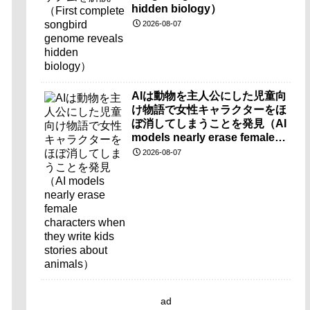
hidden biology）
2026-08-07
AIは動物を主人公にした児童向
け物語で女性キャラクターをほ
ぼ消してしまうことを発見（AI
models nearly erase female
characters when they write
2026-08-07
kids stories about animals）
ad