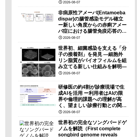
（PRI）の原理検証に成功―
2026-08-07
非病原性アメーバ(Entamoeba
dispar)の腸管感染モデル確立
ー新しい角度からの赤痢アメー
バ症における腸管免疫応答の理
解に期待ー
2026-08-07
世界初、細菌感染を支える「分
子の接着剤」を発見 ―細胞外
リン脂質がバイオフィルムを組
み立てる新しい仕組みを解明―
2026-08-07
研修医の約4割が診療現場で生
成AIを活用 ー利用者はAIの限
界や倫理的課題への理解が高
く、望ましい診療行動との関連
も確認ー
2026-08-07
世界初の完全なソングバードゲ
ノムを解読（First complete
songbird genome reveals