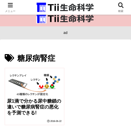
医療保健・生命・生物の情報インフラ。
メニュー
検索
ad
糖尿病腎症
尿1滴で分かる尿中糖鎖の
違いで糖尿病腎症の悪化
を予測できる!
2018-06-22