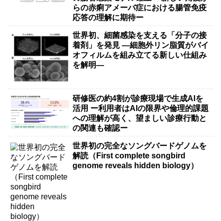
らの赤痢アメーバ症における腸管免疫
応答の理解に期待ー
世界初、細菌感染を支える「分子の接
着剤」を発見 ―細胞外リン脂質がバイ
オフィルムを組み立てる新しい仕組み
を解明―
研修医の約4割が診療現場で生成AIを
活用 ー利用者はAIの限界や倫理的課題
への理解が高く、望ましい診療行動と
の関連も確認ー
世界初の完全なソングバードゲノムを
解読（First complete songbird
genome reveals hidden biology）