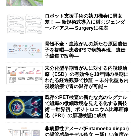
ロボット支援手術の執刀機会に男女
差！ — 新規術式導入に潜むジェンダ
ーバイアス— Surgeryに発表
骨髄不全・血液がんの新たな原因遺伝
子を提唱―患者iPSで病態再現、遺伝
子編集で改善―
未分化型早期胃がんに対する内視鏡治
療（ESD）の有効性を10年間の長期に
わたる経過観察で検証 ～未分化型も内
視鏡治療で胃の温存が可能～
既存のPET検査の新たな光のシグナル
で組織の微細環境を見える化する新技
術 ―世界初、ポジトロニウム比率画像
化（PRI）の原理検証に成功―
非病原性アメーバ(Entamoeba dispar)
の腸管感染モデル確立 ー新しい角度か