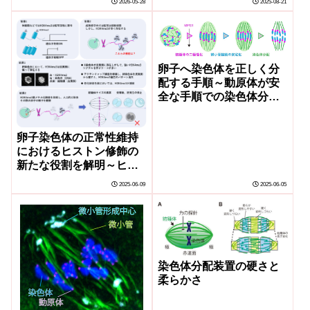
2026-05-28
2025-08-21
卵子へ染色体を正しく分
配する手順～動原体が安
全な手順での染色体分配
を準備する～
卵子染色体の正常性維持
におけるヒストン修飾の
新たな役割を解明～ヒス
トン修飾H3K4me3は卵染
2025-06-09
2025-06-05
色体や紡錘体の安定性を
制御する～
染色体分配装置の硬さと
柔らかさ