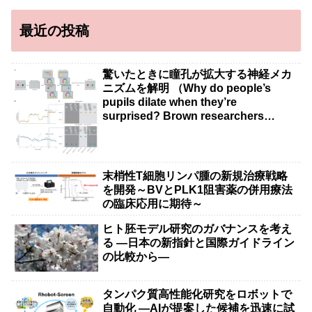
最近の投稿
驚いたときに瞳孔が拡大する神経メカ
ニズムを解明 （Why do people’s
pupils dilate when they’re
surprised? Brown researchers
explain）
末梢性T細胞リンパ腫の新規治療戦略
を開発～BVとPLK1阻害薬の併用療法
の臨床応用に期待～
ヒト胚モデル研究のガバナンスを考え
る ―日本の新指針と国際ガイドライン
の比較から―
タンパク質高性能化研究をロボットで
自動化 ―AIが提案した候補を迅速に試