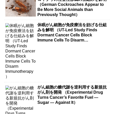
（German Cockroaches Appear to
Be More Social Animals than
Previously Thought）
休眠がん細胞が免疫療法を妨げる仕組
みを解明 （UT-Led Study Finds
Dormant Cancer Cells Block
Immune Cells To Disarm
Immunotherapy）
がん細胞の糖代謝を逆利用する新規抗
がん剤を開発 （Experimental Drug
Turns Cancer’s Favorite Fuel —
Sugar — Against It）