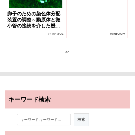
卵子のための染色体分配
装置の調整～動原体と微
小管の接続を介した機構
が紡錘体を正常に保つ～
2021-03-04
2019-05-27
ad
キーワード検索