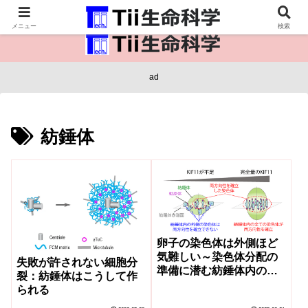
医療保健・生命・生物の情報インフラ。
メニュー
検索
ad
紡錘体
卵子の染色体は外側ほど
気難しい～染色体分配の
失敗が許されない細胞分
準備に潜む紡錘体内の空
裂：紡錘体はこうして作
間差を発見～
られる