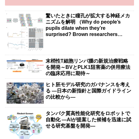
驚いたときに瞳孔が拡大する神経メカ
ニズムを解明 （Why do people’s
pupils dilate when they’re
surprised? Brown researchers
explain）
末梢性T細胞リンパ腫の新規治療戦略
を開発～BVとPLK1阻害薬の併用療法
の臨床応用に期待～
ヒト胚モデル研究のガバナンスを考え
る ―日本の新指針と国際ガイドライン
の比較から―
タンパク質高性能化研究をロボットで
自動化 ―AIが提案した候補を迅速に試
せる研究基盤を開発―