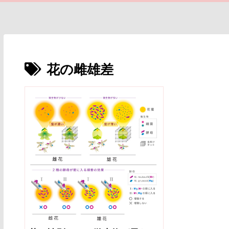
花の雌雄差