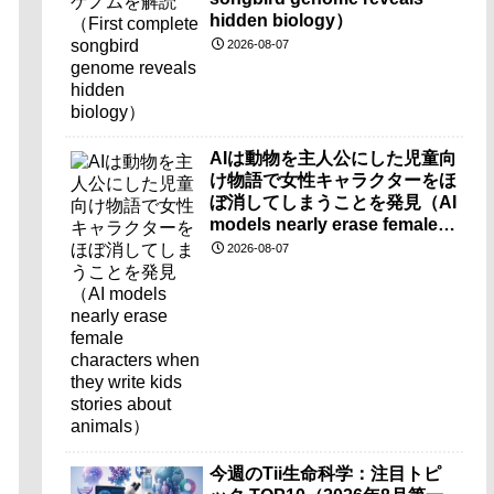
hidden biology）
2026-08-07
AIは動物を主人公にした児童向
け物語で女性キャラクターをほ
ぼ消してしまうことを発見（AI
models nearly erase female
characters when they write
2026-08-07
kids stories about animals）
今週のTii生命科学：注目トピ