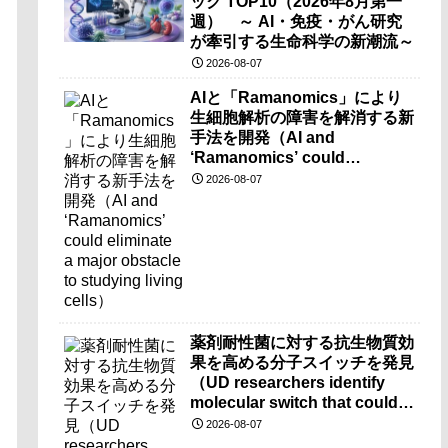
ック TOP10（2026年8月第一
週） ～ AI・免疫・がん研究
が牽引する生命科学の新潮流～
2026-08-07
AIと「Ramanomics」により
生細胞解析の障害を解消する新
手法を開発（AI and
‘Ramanomics’ could
eliminate a major obstacle to
2026-08-07
studying living cells）
薬剤耐性菌に対する抗生物質効
果を高める分子スイッチを発見
（UD researchers identify
molecular switch that could
make antibiotics more
2026-08-07
effective against drug-