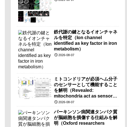
鉄代謝の鍵となるイオンチャネ
ルを特定（Ion channel
identified as key factor in iron
metabolism）
2026-08-07
ミトコンドリアが必須ヘム分子
のセンサーとして機能すること
を解明（Revealed:
mitochondria act as sensors
for essential iron molecule）
2026-08-07
パーキンソン病関連タンパク質
が脳細胞を損傷する仕組みを解
明（Oxford researchers