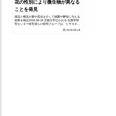
花の性別により微生物が異なる
ことを発見
雄花と雌花が蜜や昆虫を介して細菌や酵母に与える
効果を検証2018-09-18 京都大学辻かおる 生態学研
究センター研究員らの研究グループは、ヒサカキと
ハマヒサカキの花を調査した結果、植物の雄花と雌
2018-09-18
花では花にすむ微生物群集が異なることを明らか...