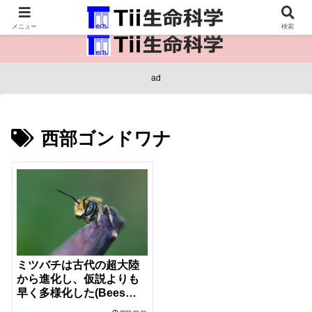
医療保健・生命・生物の情報インフラ。
メニュー
検索
ad
西部ゴンドワナ
ミツバチは古代の超大陸
から進化し、仮説よりも
早く多様化した(Bees
evolved from ancient