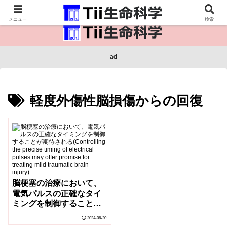
医療保健・生命・生物の情報インフラ。
メニュー
検索
ad
軽度外傷性脳損傷からの回復
脳梗塞の治療において、
電気パルスの正確なタイ
ミングを制御することが
期待される(Controlling
2024-06-20
the precise timing of