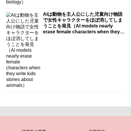
AIは動物を主人公にした児童向け物語
で女性キャラクターをほぼ消してしま
うことを発見（AI models nearly
erase female characters when they
write kids stories about animals）