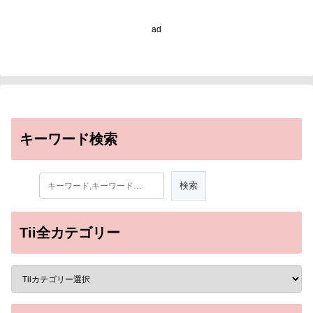
electrical pulses may
offer promise for
ad
treating mild traumatic
brain injury)
キーワード検索
Tii全カテゴリー