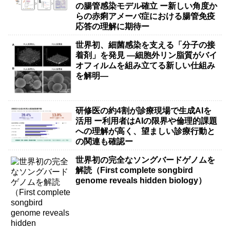
の腸管感染モデル確立 ー新しい角度か
らの赤痢アメーバ症における腸管免疫
応答の理解に期待ー
世界初、細菌感染を支える「分子の接
着剤」を発見 ―細胞外リン脂質がバイ
オフィルムを組み立てる新しい仕組み
を解明―
研修医の約4割が診療現場で生成AIを
活用 ー利用者はAIの限界や倫理的課題
への理解が高く、望ましい診療行動と
の関連も確認ー
世界初の完全なソングバードゲノムを
解読（First complete songbird
genome reveals hidden biology）