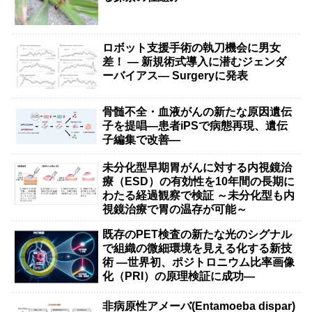
ロボット支援手術の執刀機会に男女
差！ — 新規術式導入に潜むジェンダ
ーバイアス— Surgeryに発表
骨髄不全・血液がんの新たな原因遺伝
子を提唱―患者iPSで病態再現、遺伝
子編集で改善―
未分化型早期胃がんに対する内視鏡治
療（ESD）の有効性を10年間の長期に
わたる経過観察で検証 ～未分化型も内
視鏡治療で胃の温存が可能～
既存のPET検査の新たな光のシグナル
で組織の微細環境を見える化する新技
術 ―世界初、ポジトロニウム比率画像
化（PRI）の原理検証に成功―
非病原性アメーバ(Entamoeba dispar)