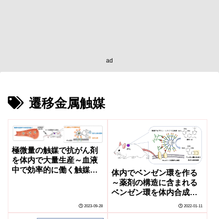
ad
遷移金属触媒
極微量の触媒で抗がん剤
を体内で大量生産～血液
中で効率的に働く触媒開
体内でベンゼン環を作る
発に成功～
～薬剤の構造に含まれる
ベンゼン環を体内合成し
てがん治療～
2023-09-28
2022-01-11