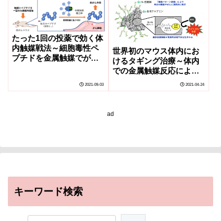
たった1回の投薬で効く体
内触媒戦法～細胞毒性ペ
世界初のマウス体内にお
プチドを金属触媒でがん
けるタギング治療～体内
細胞に貼り付ける～
での金属触媒反応による
次世代がん治療戦略～
2021-09-03
2021-04-24
ad
キーワード検索