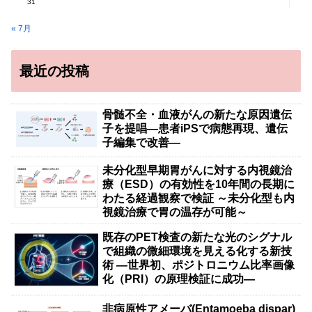
31
« 7月
最近の投稿
骨髄不全・血液がんの新たな原因遺伝
子を提唱―患者iPSで病態再現、遺伝
子編集で改善―
未分化型早期胃がんに対する内視鏡治
療（ESD）の有効性を10年間の長期に
わたる経過観察で検証 ～未分化型も内
視鏡治療で胃の温存が可能～
既存のPET検査の新たな光のシグナル
で組織の微細環境を見える化する新技
術 ―世界初、ポジトロニウム比率画像
化（PRI）の原理検証に成功―
非病原性アメーバ(Entamoeba dispar)