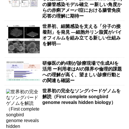
の腸管感染モデル確立 ー新しい角度か
らの赤痢アメーバ症における腸管免疫
応答の理解に期待ー
世界初、細菌感染を支える「分子の接
着剤」を発見 ―細胞外リン脂質がバイ
オフィルムを組み立てる新しい仕組み
を解明―
研修医の約4割が診療現場で生成AIを
活用 ー利用者はAIの限界や倫理的課題
への理解が高く、望ましい診療行動と
の関連も確認ー
世界初の完全なソングバードゲノムを
解読（First complete songbird
genome reveals hidden biology）