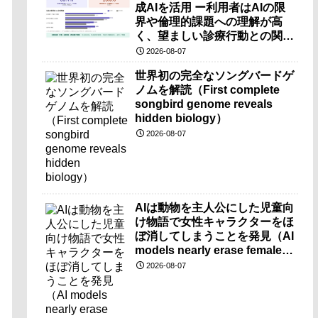
成AIを活用 ー利用者はAIの限
界や倫理的課題への理解が高
く、望ましい診療行動との関連
も確認ー
2026-08-07
世界初の完全なソングバードゲ
ノムを解読（First complete
songbird genome reveals
hidden biology）
2026-08-07
AIは動物を主人公にした児童向
け物語で女性キャラクターをほ
ぼ消してしまうことを発見（AI
models nearly erase female
characters when they write
2026-08-07
kids stories about animals）