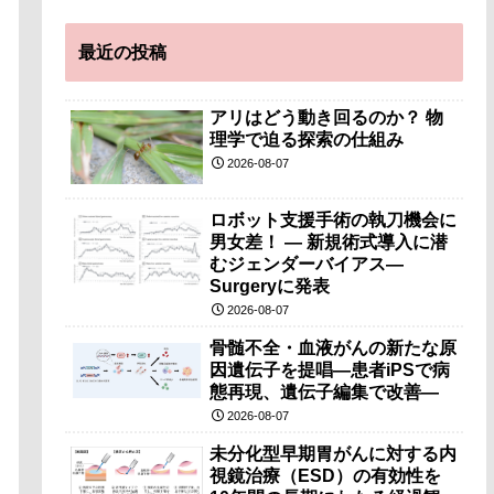
最近の投稿
アリはどう動き回るのか？ 物
理学で迫る探索の仕組み
2026-08-07
ロボット支援手術の執刀機会に
男女差！ — 新規術式導入に潜
むジェンダーバイアス—
Surgeryに発表
2026-08-07
骨髄不全・血液がんの新たな原
因遺伝子を提唱―患者iPSで病
態再現、遺伝子編集で改善―
2026-08-07
未分化型早期胃がんに対する内
視鏡治療（ESD）の有効性を