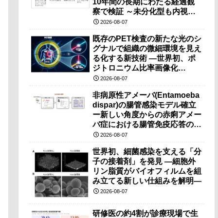
10年間の長期にわたる経過観
察で検証 ～未分化型も内視鏡
治療で胃の温存が可能～
2026-08-07
既存のPET検査の新たな光のシ
グナルで組織の微細環境を見え
る化する新技術 ―世界初、ポ
ジトロニウム比率画像化
（PRI）の原理検証に成功―
2026-08-07
非病原性アメーバ(Entamoeba
dispar)の腸管感染モデル確立
ー新しい角度からの赤痢アメー
バ症における腸管免疫応答の理
解に期待ー
2026-08-07
世界初、細菌感染を支える「分
子の接着剤」を発見 ―細胞外
リン脂質がバイオフィルムを組
み立てる新しい仕組みを解明―
2026-08-07
研修医の約4割が診療現場で生