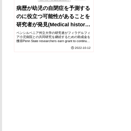
病歴が幼児の自閉症を予測する
のに役立つ可能性があることを
研究者が発見(Medical history
may help predict autism in
ペンシルベニア州立大学の研究者がフィラデルフィ
ア小児病院との共同研究を継続するための助成金を
young children, researchers
獲得Penn State researchers earn grant to continue
work with Children’s Hospi...
2022-10-12
find)