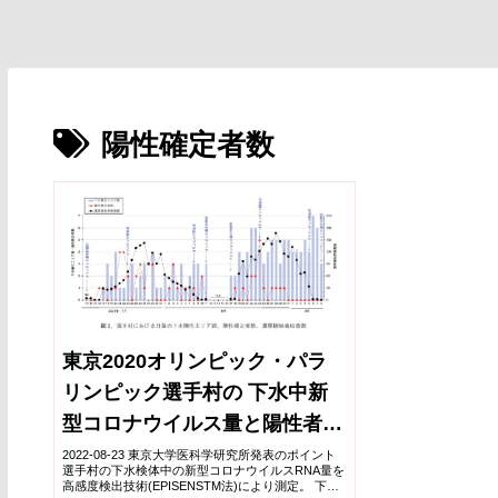
陽性確定者数
東京2020オリンピック・パラ
リンピック選手村の 下水中新
型コロナウイルス量と陽性者数
との関連を解明 ～下水疫学調
2022-08-23 東京大学医科学研究所発表のポイント
選手村の下水検体中の新型コロナウイルスRNA量を
査と個人検査は相互補完的、集
高感度検出技術(EPISENSTM法)により測定。 下水