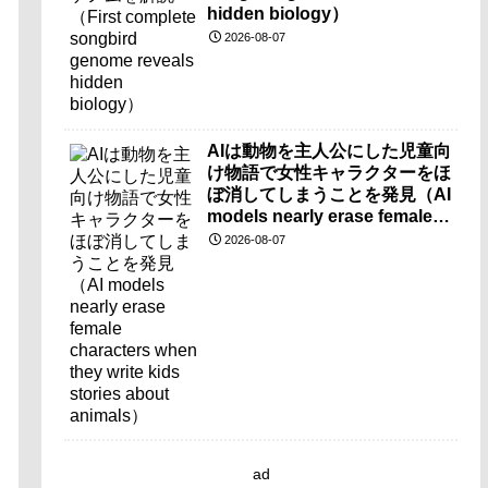
hidden biology）
2026-08-07
AIは動物を主人公にした児童向
け物語で女性キャラクターをほ
ぼ消してしまうことを発見（AI
models nearly erase female
characters when they write
2026-08-07
kids stories about animals）
ad