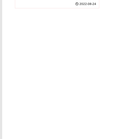
中ウイルス量が陽性者数との相関および陽性者発見
2022-08-24
団を対象とした検査戦略として
の2日前に検出されることを確認。...
の普及に期待～