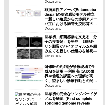
（PRI）の原理検証に成功―
2026-08-07
非病原性アメーバ(Entamoeba
dispar)の腸管感染モデル確立
ー新しい角度からの赤痢アメー
バ症における腸管免疫応答の理
解に期待ー
2026-08-07
世界初、細菌感染を支える「分
子の接着剤」を発見 ―細胞外
リン脂質がバイオフィルムを組
み立てる新しい仕組みを解明―
2026-08-07
研修医の約4割が診療現場で生
成AIを活用 ー利用者はAIの限
界や倫理的課題への理解が高
く、望ましい診療行動との関連
も確認ー
2026-08-07
世界初の完全なソングバードゲ
ノムを解読（First complete
songbird genome reveals