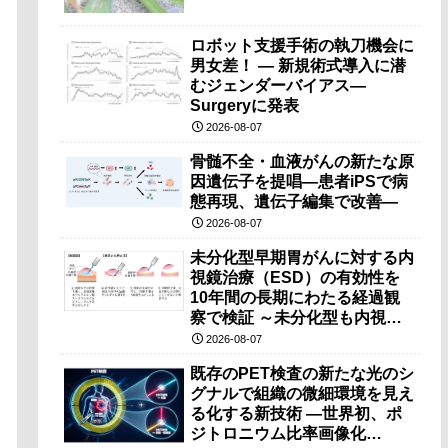
ロボット支援手術の執刀機会に
男女差！ — 新規術式導入に潜
むジェンダーバイアス—
Surgeryに発表
2026-08-07
骨髄不全・血液がんの新たな原
因遺伝子を提唱―患者iPSで病
態再現、遺伝子編集で改善―
2026-08-07
未分化型早期胃がんに対する内
視鏡治療（ESD）の有効性を
10年間の長期にわたる経過観
察で検証 ～未分化型も内視鏡
治療で胃の温存が可能～
2026-08-07
既存のPET検査の新たな光のシ
グナルで組織の微細環境を見え
る化する新技術 ―世界初、ポ
ジトロニウム比率画像化