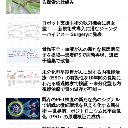
る探索の仕組み
ロボット支援手術の執刀機会に男女
差！ — 新規術式導入に潜むジェンダ
ーバイアス— Surgeryに発表
骨髄不全・血液がんの新たな原因遺伝
子を提唱―患者iPSで病態再現、遺伝
子編集で改善―
未分化型早期胃がんに対する内視鏡治
療（ESD）の有効性を10年間の長期に
わたる経過観察で検証 ～未分化型も内
視鏡治療で胃の温存が可能～
既存のPET検査の新たな光のシグナル
で組織の微細環境を見える化する新技
術 ―世界初、ポジトロニウム比率画像
化（PRI）の原理検証に成功―