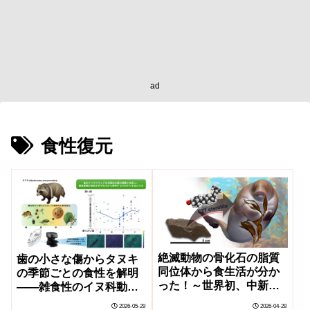
ad
食性復元
絶滅動物の骨化石の脂質
歯の小さな傷からタヌキ
同位体から食生活が分か
の季節ごとの食性を解明
った！～世界初、中新世
――雑食性のイヌ科動物
に生きたカイギュウの化
の食性復元から、化石種
2026-05-29
2026-04-28