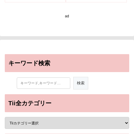
石骨中のステロールの炭
の古生態解明へ――
素同位体比から食性を復
元～
ad
キーワード検索
Tii全カテゴリー