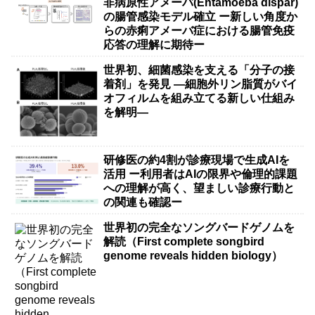
非病原性アメーバ(Entamoeba dispar)
の腸管感染モデル確立 ー新しい角度か
らの赤痢アメーバ症における腸管免疫
応答の理解に期待ー
世界初、細菌感染を支える「分子の接
着剤」を発見 ―細胞外リン脂質がバイ
オフィルムを組み立てる新しい仕組み
を解明―
研修医の約4割が診療現場で生成AIを
活用 ー利用者はAIの限界や倫理的課題
への理解が高く、望ましい診療行動と
の関連も確認ー
世界初の完全なソングバードゲノムを
解読（First complete songbird
genome reveals hidden biology）