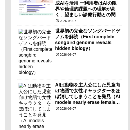
成AIを活用 ー利用者はAIの限
界や倫理的課題への理解が高
く、望ましい診療行動との関連
も確認ー
2026-08-07
世界初の完全なソングバードゲ
ノムを解読（First complete
songbird genome reveals
hidden biology）
2026-08-07
AIは動物を主人公にした児童向
け物語で女性キャラクターをほ
ぼ消してしまうことを発見（AI
models nearly erase female
characters when they write
2026-08-07
kids stories about animals）