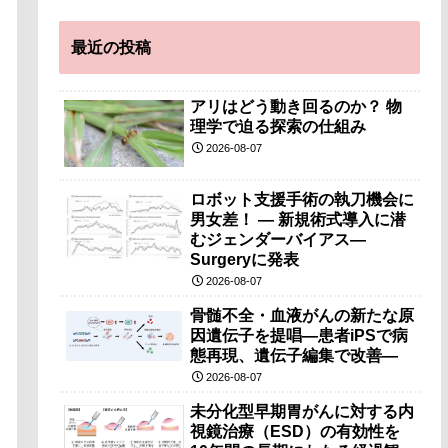
最近の投稿
アリはどう動き回るのか？ 物
理学で迫る探索の仕組み
2026-08-07
ロボット支援手術の執刀機会に
男女差！ — 新規術式導入に潜
むジェンダーバイアス—
Surgeryに発表
2026-08-07
骨髄不全・血液がんの新たな原
因遺伝子を提唱―患者iPSで病
態再現、遺伝子編集で改善―
2026-08-07
未分化型早期胃がんに対する内
視鏡治療（ESD）の有効性を