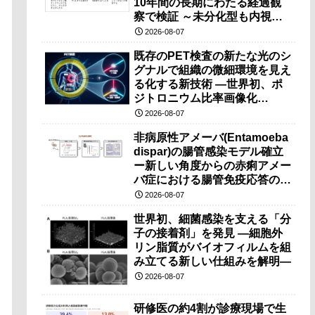
10年間の長期にわたる経過観
察で検証 ～未分化型も内視鏡
治療で胃の温存が可能～
2026-08-07
既存のPET検査の新たな光のシ
グナルで組織の微細環境を見え
る化する新技術 ―世界初、ポ
ジトロニウム比率画像化
（PRI）の原理検証に成功―
2026-08-07
非病原性アメーバ(Entamoeba
dispar)の腸管感染モデル確立
ー新しい角度からの赤痢アメー
バ症における腸管免疫応答の理
解に期待ー
2026-08-07
世界初、細菌感染を支える「分
子の接着剤」を発見 ―細胞外
リン脂質がバイオフィルムを組
み立てる新しい仕組みを解明―
2026-08-07
研修医の約4割が診療現場で生