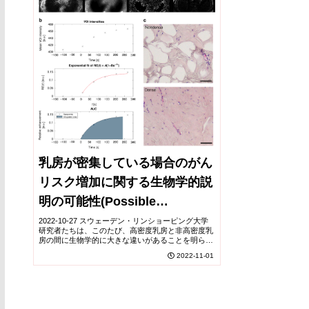
乳房が密集している場合のがん
リスク増加に関する生物学的説
明の可能性(Possible
biological explanation for
2022-10-27 スウェーデン・リンショーピング大学
研究者たちは、このたび、高密度乳房と非高密度乳
increased cancer risk in
房の間に生物学的に大きな違いがあることを明らか
にしました。この結果は、高密度乳房の特性が癌の
2022-11-01
dense breasts)
成長を促進することを示唆している。マンモグラ
ム...