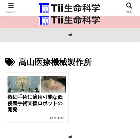
医療保健・生命・生物の情報インフラ。
メニュー
検索
ad
高山医療機械製作所
微細手術に適用可能な低
侵襲手術支援ロボットの
開発
2019-01-11
ad