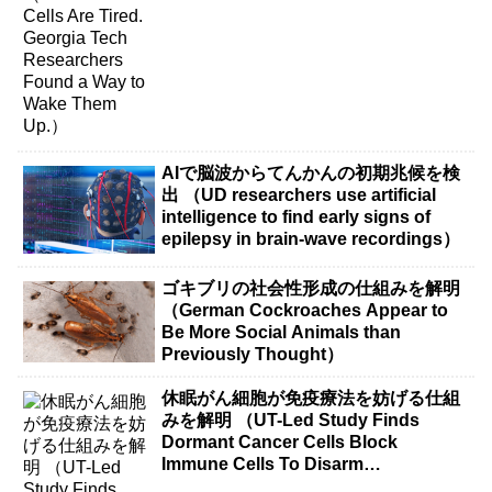
AIで脳波からてんかんの初期兆候を検
出 （UD researchers use artificial
intelligence to find early signs of
epilepsy in brain-wave recordings）
ゴキブリの社会性形成の仕組みを解明
（German Cockroaches Appear to
Be More Social Animals than
Previously Thought）
休眠がん細胞が免疫療法を妨げる仕組
みを解明 （UT-Led Study Finds
Dormant Cancer Cells Block
Immune Cells To Disarm
Immunotherapy）