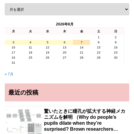
2026年8月
月
火
水
木
金
土
日
1
2
3
4
5
6
7
8
9
10
11
12
13
14
15
16
17
18
19
20
21
22
23
24
25
26
27
28
29
30
31
« 7月
最近の投稿
驚いたときに瞳孔が拡大する神経メカ
ニズムを解明 （Why do people’s
pupils dilate when they’re
surprised? Brown researchers