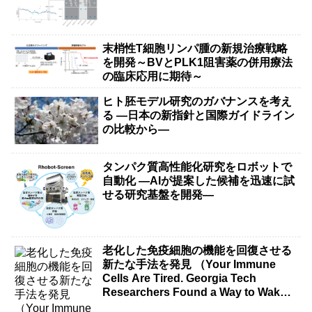
explain）
末梢性T細胞リンパ腫の新規治療戦略
を開発～BVとPLK1阻害薬の併用療法
の臨床応用に期待～
ヒト胚モデル研究のガバナンスを考え
る ―日本の新指針と国際ガイドライン
の比較から―
タンパク質高性能化研究をロボットで
自動化 ―AIが提案した候補を迅速に試
せる研究基盤を開発―
老化した免疫細胞の機能を回復させる
新たな手法を発見 （Your Immune
Cells Are Tired. Georgia Tech
Researchers Found a Way to Wake
Them Up.）