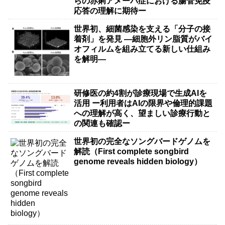
らの赤痢アメーバ症における腸管免疫
応答の理解に期待ー
世界初、細菌感染を支える「分子の接
着剤」を発見 ―細胞外リン脂質がバイ
オフィルムを組み立てる新しい仕組み
を解明―
研修医の約4割が診療現場で生成AIを
活用 ー利用者はAIの限界や倫理的課題
への理解が高く、望ましい診療行動と
の関連も確認ー
世界初の完全なソングバードゲノムを
解読（First complete songbird
genome reveals hidden biology）