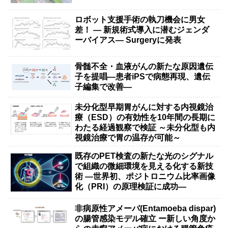
ロボット支援手術の執刀機会に男女
差！ — 新規術式導入に潜むジェンダ
ーバイアス— Surgeryに発表
骨髄不全・血液がんの新たな原因遺伝
子を提唱―患者iPSで病態再現、遺伝
子編集で改善―
未分化型早期胃がんに対する内視鏡治
療（ESD）の有効性を10年間の長期に
わたる経過観察で検証 ～未分化型も内
視鏡治療で胃の温存が可能～
既存のPET検査の新たな光のシグナル
で組織の微細環境を見える化する新技
術 ―世界初、ポジトロニウム比率画像
化（PRI）の原理検証に成功―
非病原性アメーバ(Entamoeba dispar)
の腸管感染モデル確立 ー新しい角度か