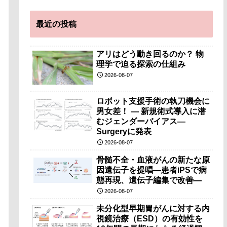
最近の投稿
アリはどう動き回るのか？ 物
理学で迫る探索の仕組み
2026-08-07
ロボット支援手術の執刀機会に
男女差！ — 新規術式導入に潜
むジェンダーバイアス—
Surgeryに発表
2026-08-07
骨髄不全・血液がんの新たな原
因遺伝子を提唱―患者iPSで病
態再現、遺伝子編集で改善―
2026-08-07
未分化型早期胃がんに対する内
視鏡治療（ESD）の有効性を