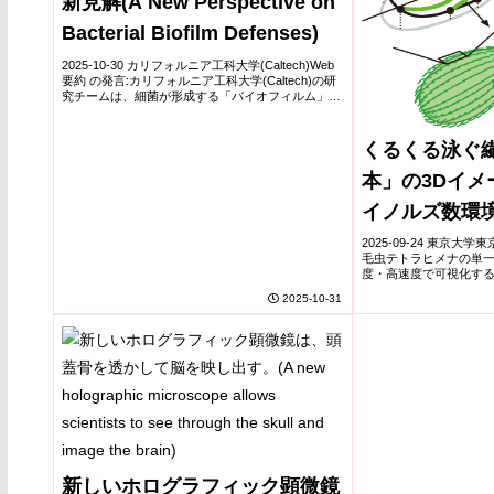
新見解(A New Perspective on
Bacterial Biofilm Defenses)
2025-10-30 カリフォルニア工科大学(Caltech)Web
要約 の発言:カリフォルニア工科大学(Caltech)の研
究チームは、細菌が形成する「バイオフィルム」に
おける防御構造の新たなメカニズムを明らかにし
た。バイオフィルムは、細...
くるくる泳ぐ繊
本」の3Dイメ
イノルズ数環
の泳ぎ方の理
2025-09-24 東京
毛虫テトラヒメナの単一
度・高速度で可視化す
子顕微鏡で構造解析は
2025-10-31
運動軌跡は不明だった
ー...
新しいホログラフィック顕微鏡