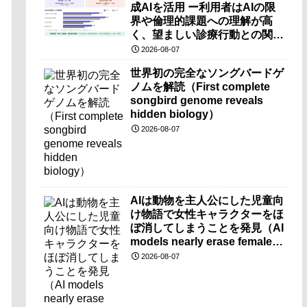
成AIを活用 ー利用者はAIの限
界や倫理的課題への理解が高
く、望ましい診療行動との関連
も確認ー
2026-08-07
世界初の完全なソングバードゲ
ノムを解読（First complete
songbird genome reveals
hidden biology）
2026-08-07
AIは動物を主人公にした児童向
け物語で女性キャラクターをほ
ぼ消してしまうことを発見（AI
models nearly erase female
characters when they write
2026-08-07
kids stories about animals）