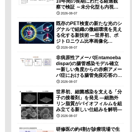
10年間の長期にわたる経過観
察で検証 ～未分化型も内視鏡
治療で胃の温存が可能～
2026-08-07
既存のPET検査の新たな光のシ
グナルで組織の微細環境を見え
る化する新技術 ―世界初、ポ
ジトロニウム比率画像化
（PRI）の原理検証に成功―
2026-08-07
非病原性アメーバ(Entamoeba
dispar)の腸管感染モデル確立
ー新しい角度からの赤痢アメー
バ症における腸管免疫応答の理
解に期待ー
2026-08-07
世界初、細菌感染を支える「分
子の接着剤」を発見 ―細胞外
リン脂質がバイオフィルムを組
み立てる新しい仕組みを解明―
2026-08-07
研修医の約4割が診療現場で生