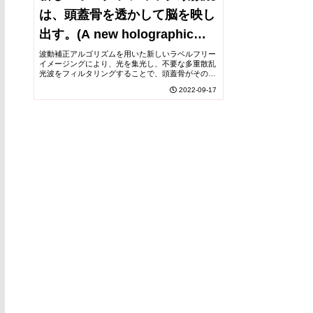
は、頭蓋骨を透かして脳を映し
出す。(A new holographic
microscope allows scientists
波動補正アルゴリズムを用いた新しいラベルフリー
イメージングにより、光を集光し、不要な多重散乱
to see through the skull and
光波をフィルタリングすることで、頭蓋骨がそのま
まの状態でマウス脳の微細な神経回路網を取り出す
2022-09-17
image the brain)
ことが可能になった。The new label-free...