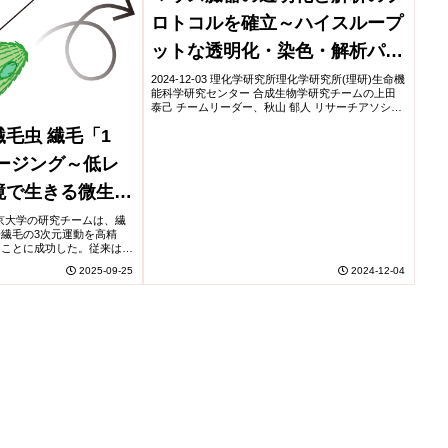
ロトコルを確立～ハイスループ
ットな透明化・染色・解析パイ
プライン～
2024-12-03 理化学研究所理化学研究所(理研)生命機
能科学研究センター 合成生物学研究チームの上田
泰己 チームリーダー、秋山 郁人 リサーチアソシエ
イト(研究当時)、松本 桂彦 客員研究員らの共同研
毛虫 繊毛「1
究チームは、ハイスループットで簡...
ージング～低レ
境で生きる微生物
解に向けて～
大学東京大学の研究チームは、繊
繊毛の3次元運動を高精
ることに成功した。従来は電
進んでいたが、繊毛の正確な
2025-09-25
2024-12-04
。今回、マイクロマニュピレ