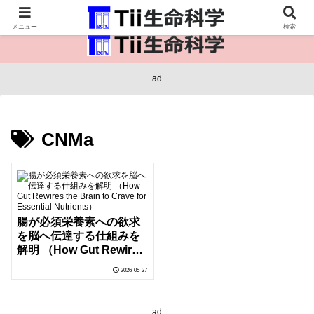
医療保健・生命・生物の情報インフラ。
メニュー
検索
ad
CNMa
腸が必須栄養素への欲求
を脳へ伝達する仕組みを
解明 （How Gut Rewires
the Brain to Crave for
2026-05-27
Essential Nutrients）
ad