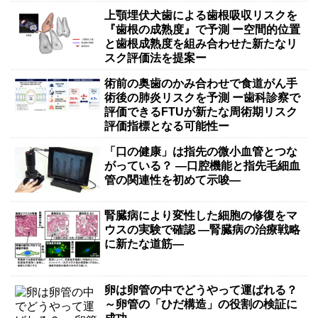
上顎埋伏犬歯による歯根吸収リスクを
『歯根の成熟度』で予測 ー空間的位置
と歯根成熟度を組み合わせた新たなリ
スク評価法を提案ー
術前の奥歯のかみ合わせで食道がん手
術後の肺炎リスクを予測 ー歯科診察で
評価できるFTUが新たな周術期リスク
評価指標となる可能性ー
「口の健康」は指先の微小血管とつな
がっている？ ―口腔機能と指先毛細血
管の関連性を初めて示唆―
腎臓病により変性した細胞の修復をマ
ウスの実験で確認 ―腎臓病の治療戦略
に新たな道筋―
卵は卵管の中でどうやって運ばれる？
～卵管の「ひだ構造」の役割の検証に