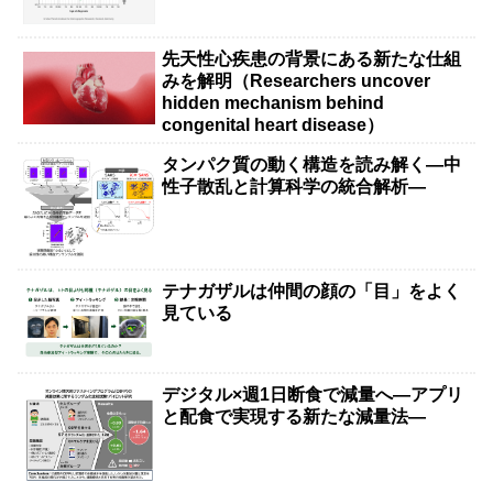
先天性心疾患の背景にある新たな仕組
みを解明（Researchers uncover
hidden mechanism behind
congenital heart disease）
タンパク質の動く構造を読み解く―中
性子散乱と計算科学の統合解析―
テナガザルは仲間の顔の「目」をよく
見ている
デジタル×週1日断食で減量へ―アプリ
と配食で実現する新たな減量法―