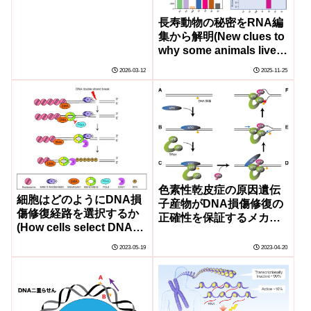
長寿動物の秘密をRNA編
集から解明(New clues to
why some animals live
longer)
2026-03-12
2025-11-25
色素性乾皮症の原因遺伝
細胞はどのようにDNA損
子産物がDNA損傷修復の
傷修復経路を選択するか
正確性を保証するメカニ
(How cells select DNA
ズムを解明
damage repair
2023-05-19
2023-04-20
pathways)