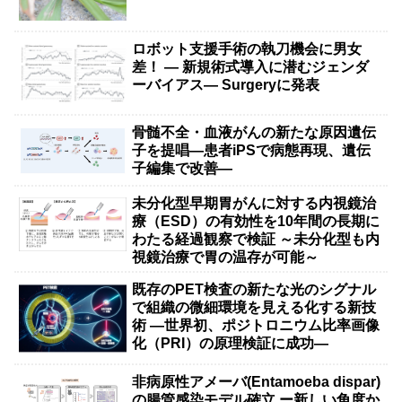
ロボット支援手術の執刀機会に男女
差！ — 新規術式導入に潜むジェンダ
ーバイアス— Surgeryに発表
骨髄不全・血液がんの新たな原因遺伝
子を提唱―患者iPSで病態再現、遺伝
子編集で改善―
未分化型早期胃がんに対する内視鏡治
療（ESD）の有効性を10年間の長期に
わたる経過観察で検証 ～未分化型も内
視鏡治療で胃の温存が可能～
既存のPET検査の新たな光のシグナル
で組織の微細環境を見える化する新技
術 ―世界初、ポジトロニウム比率画像
化（PRI）の原理検証に成功―
非病原性アメーバ(Entamoeba dispar)
の腸管感染モデル確立 ー新しい角度か