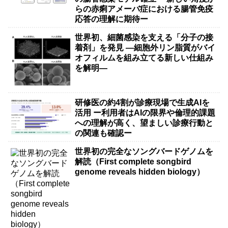
らの赤痢アメーバ症における腸管免疫
応答の理解に期待ー
世界初、細菌感染を支える「分子の接
着剤」を発見 ―細胞外リン脂質がバイ
オフィルムを組み立てる新しい仕組み
を解明―
研修医の約4割が診療現場で生成AIを
活用 ー利用者はAIの限界や倫理的課題
への理解が高く、望ましい診療行動と
の関連も確認ー
世界初の完全なソングバードゲノムを
解読（First complete songbird
genome reveals hidden biology）