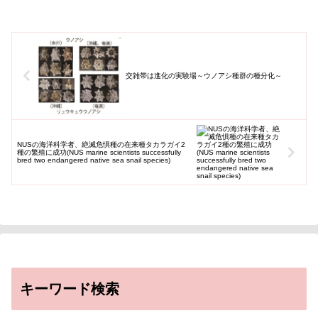
交雑帯は進化の実験場～ウノアシ種群の種分化～
NUSの海洋科学者、絶滅危惧種の在来種タカラガイ2
種の繁殖に成功(NUS marine scientists successfully
bred two endangered native sea snail species)
キーワード検索