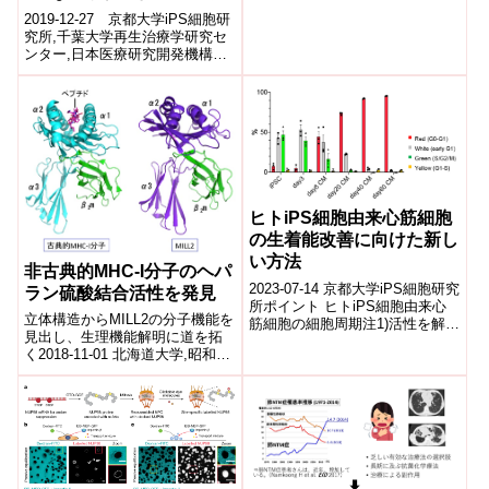
2019-12-27 京都大学iPS細胞研
究所,千葉大学再生治療学研究セ
ンター,日本医療研究開発機構ポ
イント 自分と異なるHLAクラスI
注1)を持つ血小板注2)...
ヒトiPS細胞由来心筋細胞
の生着能改善に向けた新し
い方法
非古典的MHC-I分子のヘパ
2023-07-14 京都大学iPS細胞研究
ラン硫酸結合活性を発見
所ポイント ヒトiPS細胞由来心
立体構造からMILL2の分子機能を
筋細胞の細胞周期注1)活性を解析
見出し、生理機能解明に道を拓
する方法を確立した。 Am80注2)
く2018-11-01 北海道大学,昭和薬
が細胞周期を活性...
科大学,日本医療研究開発機構ポ
イント げっ歯類などのゲノ...