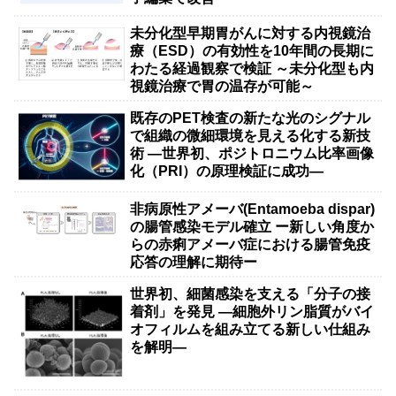
未分化型早期胃がんに対する内視鏡治
療（ESD）の有効性を10年間の長期に
わたる経過観察で検証 ～未分化型も内
視鏡治療で胃の温存が可能～
既存のPET検査の新たな光のシグナル
で組織の微細環境を見える化する新技
術 ―世界初、ポジトロニウム比率画像
化（PRI）の原理検証に成功―
非病原性アメーバ(Entamoeba dispar)
の腸管感染モデル確立 ー新しい角度か
らの赤痢アメーバ症における腸管免疫
応答の理解に期待ー
世界初、細菌感染を支える「分子の接
着剤」を発見 ―細胞外リン脂質がバイ
オフィルムを組み立てる新しい仕組み
を解明―