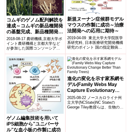
新規ヌーナン症候群モデル
コムギのゲノム配列解読を
マウスの作製に成功～治療
達成～コムギの新品種開発
法開発への応用に期待～
の基盤完成、新品種開発加
速化に期待～
2019-04-09 東北大学大学院医学
2018-08-17 農研機構,京都大学ポ
系研究科, 日本医療研究開発機構
イント農研機構と京都大学など
研究のポイント 国の指定難病で
が参加した国際コンソーシアム
あるヌーナン症候群注1の原因遺
は、コムギゲノムの塩基配列解
伝子であるRIT1注2の変...
読を達成しました。コムギの21
本の...
進化の変化を示す家系網モ
デル(Family Webs May
Capture Evolutionary
Change Better Than
2025-08-22 ノースカロライナ州
Family Trees)
立大学(NCState)NC Stateの
George Tiley教授らは、生物の進
化関係を「家系樹(family tr...
ゲノム編集技術を用いて
iPS細胞から”ユニバーサ
ル”な血小板の作製に成功