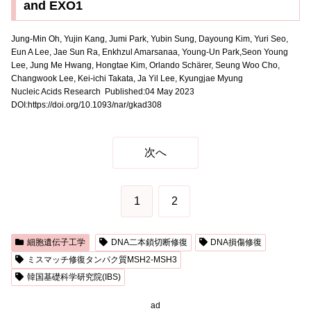
and EXO1
Jung-Min Oh
, Yujin Kang, Jumi Park, Yubin Sung, Dayoung Kim, Yuri Seo,
Eun A Lee, Jae Sun Ra, Enkhzul Amarsanaa, Young-Un Park,Seon Young
Lee, Jung Me Hwang, Hongtae Kim, Orlando Schärer, Seung Woo Cho,
Changwook Lee, Kei-ichi Takata, Ja Yil Lee
, Kyungjae Myung
Nucleic Acids Research Published:04 May 2023
DOI:https://doi.org/10.1093/nar/gkad308
次へ
1
2
細胞遺伝子工学
DNA二本鎖切断修復
DNA損傷修復
ミスマッチ修復タンパク質MSH2-MSH3
韓国基礎科学研究院(IBS)
ad