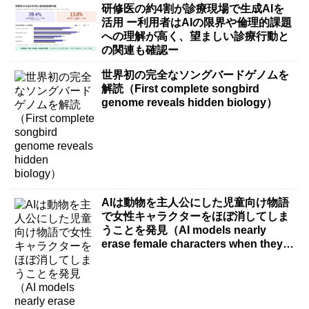
研修医の約4割が診療現場で生成AIを
活用 ー利用者はAIの限界や倫理的課題
への理解が高く、望ましい診療行動と
の関連も確認ー
世界初の完全なソングバードゲノムを
解読（First complete songbird
genome reveals hidden biology）
AIは動物を主人公にした児童向け物語
で女性キャラクターをほぼ消してしま
うことを発見（AI models nearly
erase female characters when they
write kids stories about animals）