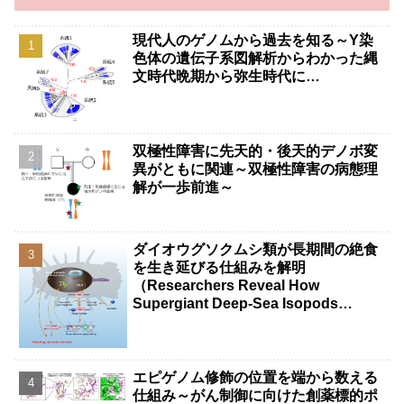
現代人のゲノムから過去を知る～Y染
色体の遺伝子系図解析からわかった縄
文時代晩期から弥生時代に…
双極性障害に先天的・後天的デノボ変
異がともに関連～双極性障害の病態理
解が一歩前進～
ダイオウグソクムシ類が長期間の絶食
を生き延びる仕組みを解明
（Researchers Reveal How
Supergiant Deep-Sea Isopods
Survive Years Without Food）
エピゲノム修飾の位置を端から数える
仕組み～がん制御に向けた創薬標的ポ