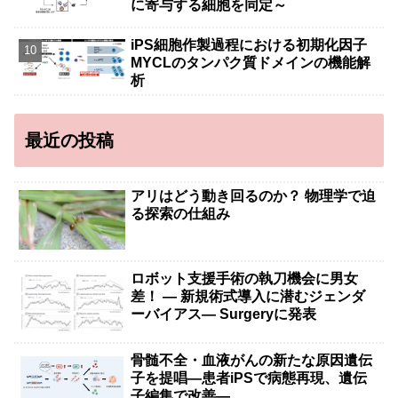
に寄与する細胞を同定～
iPS細胞作製過程における初期化因子
MYCLのタンパク質ドメインの機能解
析
最近の投稿
アリはどう動き回るのか？ 物理学で迫
る探索の仕組み
ロボット支援手術の執刀機会に男女
差！ — 新規術式導入に潜むジェンダ
ーバイアス— Surgeryに発表
骨髄不全・血液がんの新たな原因遺伝
子を提唱―患者iPSで病態再現、遺伝
子編集で改善―