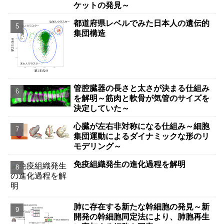
ケットの発見～
都道府県レベルでみた日本人の遺伝的
集団構造
管腔臓器の長さと太さが決まる仕組み
を解明～筋肉と軟骨が気管のサイズを
決定していた～
心臓が左右非対称になる仕組み～細胞
集団運動によるダイナミックな形のリ
モデリング～
免疫組織発生の進化過程を解明
肺に存在する新たな幹細胞の発見～新
開発の幹細胞同定法により、肺胞再生