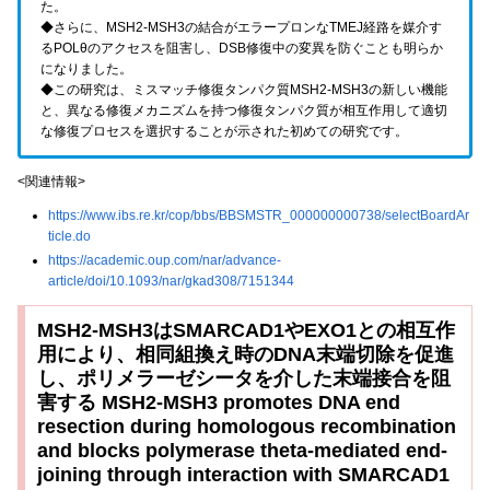
た。
◆さらに、MSH2-MSH3の結合がエラープロンなTMEJ経路を媒介す
るPOLθのアクセスを阻害し、DSB修復中の変異を防ぐことも明らか
になりました。
◆この研究は、ミスマッチ修復タンパク質MSH2-MSH3の新しい機能
と、異なる修復メカニズムを持つ修復タンパク質が相互作用して適切
な修復プロセスを選択することが示された初めての研究です。
<関連情報>
https://www.ibs.re.kr/cop/bbs/BBSMSTR_000000000738/selectBoardAr
ticle.do
https://academic.oup.com/nar/advance-
article/doi/10.1093/nar/gkad308/7151344
MSH2-MSH3はSMARCAD1やEXO1との相互作
用により、相同組換え時のDNA末端切除を促進
し、ポリメラーゼシータを介した末端接合を阻
害する MSH2-MSH3 promotes DNA end
resection during homologous recombination
and blocks polymerase theta-mediated end-
joining through interaction with SMARCAD1