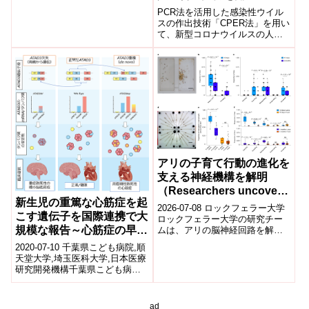
PCR法を活用した感染性ウイル
スの作出技術「CPER法」を用い
て、新型コロナウイルスの人工
合成に成功。これまでのコロナ
ウイルスの人工合成は、複雑な
遺伝子操作技術と作製に数ヶ月
間を要するという問題があった
が、本方法ではわずか2週間で新
型コロナウイルスを作製可能。
アリの子育て行動の進化を
支える神経機構を解明
（Researchers uncover
新生児の重篤な心筋症を起
clues to how parenting
2026-07-08 ロックフェラー大学
こす遺伝子を国際連携で大
behavior evolved in
ロックフェラー大学の研究チー
規模な報告～心筋症の早期
ムは、アリの脳神経回路を解析
ants）
し、育児行動がどのように進化
診断と治療法開発へ期待～
2020-07-10 千葉県こども病院,順
したかを明らかにした。研究で
天堂大学,埼玉医科大学,日本医療
は、幼虫...
研究開発機構千葉県こども病院
遺伝診療センター・代謝科の研
究グループは、順天堂大学、埼
玉...
ad