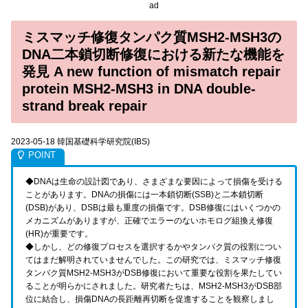
ad
ミスマッチ修復タンパク質MSH2-MSH3の
DNA二本鎖切断修復における新たな機能を
発見 A new function of mismatch repair
protein MSH2-MSH3 in DNA double-
strand break repair
2023-05-18 韓国基礎科学研究院(IBS)
◆DNAは生命の設計図であり、さまざまな要因によって損傷を受ける
ことがあります。DNAの損傷には一本鎖切断(SSB)と二本鎖切断
(DSB)があり、DSBは最も重度の損傷です。DSB修復にはいくつかの
メカニズムがありますが、正確でエラーのないホモログ組換え修復
(HR)が重要です。
◆しかし、どの修復プロセスを選択するかやタンパク質の役割につい
てはまだ解明されていませんでした。この研究では、ミスマッチ修復
タンパク質MSH2-MSH3がDSB修復において重要な役割を果たしてい
ることが明らかにされました。研究者たちは、MSH2-MSH3がDSB部
位に結合し、損傷DNAの長距離再切断を促進することを観察しまし