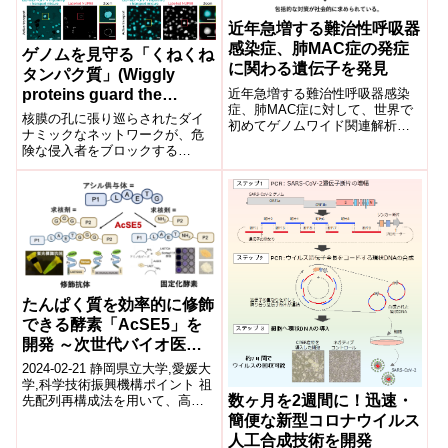
近年急増する難治性呼吸器
感染症、肺MAC症の発症
ゲノムを見守る「くねくね
に関わる遺伝子を発見
タンパク質」(Wiggly
proteins guard the
近年急増する難治性呼吸器感染
症、肺MAC症に対して、世界で
genome)
核膜の孔に張り巡らされたダイ
初めてゲノムワイド関連解析を
ナミックなネットワークが、危
実施したことを報告した。
険な侵入者をブロックする
Dynamic network in the pores of
the nucl...
たんぱく質を効率的に修飾
できる酵素「AcSE5」を
開発 ～次世代バイオ医薬
品の開発、たんぱく質・酵
2024-02-21 静岡県立大学,愛媛大
素の産業利用を加速～
学,科学技術振興機構ポイント 祖
数ヶ月を2週間に！迅速・
先配列再構成法を用いて、高機
能なたんぱく質連結酵素(AcSE5;
簡便な新型コロナウイルス
祖先型ソルターゼE)の...
人工合成技術を開発