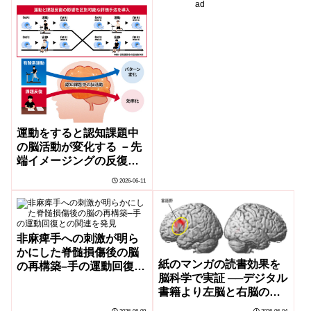
ad
Patterns Associated
With Depression）
運動をすると認知課題中
の脳活動が変化する －先
端イメージングの反復計
測により、運動と課題の
2026-06-11
繰り返しによる影響を分
離し、脳活動変化を可視
化－
非麻痺手への刺激が明ら
かにした脊髄損傷後の脳
紙のマンガの読書効果を
の再構築–手の運動回復と
脳科学で実証 ──デジタル
の関連を発見
書籍より左脳と右脳の活
動が省エネ化──