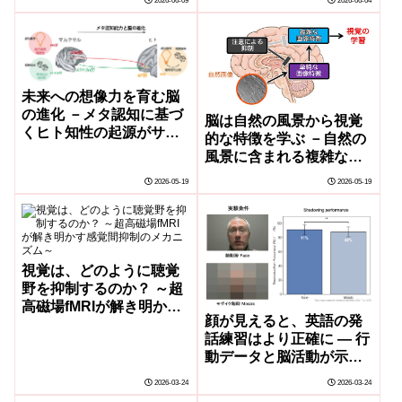
2026-06-09
2026-06-04
未来への想像力を育む脳
の進化 －メタ認知に基づ
脳は自然の風景から視覚
くヒト知性の起源がサル
的な特徴を学ぶ －自然の
の脳で明らかに－
風景に含まれる複雑な構
造によって起こる無意識
2026-05-19
2026-05-19
の学習－
視覚は、どのように聴覚
野を抑制するのか？ ～超
高磁場fMRIが解き明かす
顔が見えると、英語の発
感覚間抑制のメカニズム
話練習はより正確に ― 行
～
動データと脳活動が示す
話者の顔情報の効果 ―
2026-03-24
2026-03-24