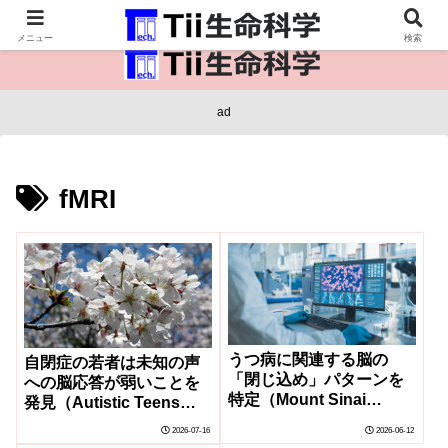
医療保健・生命・生物の情報インフラ。
メニュー
検索
ad
fMRI
うつ病に関連する脳の
自閉症の若者は未知の声
「閉じ込め」パターンを
への脳応答が弱いことを
特定（Mount Sinai
発見（Autistic Teens
Researchers Identify
‘Tune In’ Less to New
2026-07-16
2026-06-12
Brain “Entrapment”
Voices）