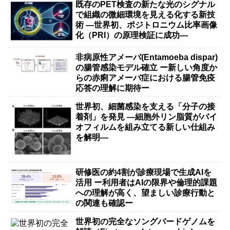
既存のPET検査の新たな光のシグナル
で組織の微細環境を見える化する新技
術 ―世界初、ポジトロニウム比率画像
化（PRI）の原理検証に成功―
非病原性アメーバ(Entamoeba dispar)
の腸管感染モデル確立 ー新しい角度か
らの赤痢アメーバ症における腸管免疫
応答の理解に期待ー
世界初、細菌感染を支える「分子の接
着剤」を発見 ―細胞外リン脂質がバイ
オフィルムを組み立てる新しい仕組み
を解明―
研修医の約4割が診療現場で生成AIを
活用 ー利用者はAIの限界や倫理的課題
への理解が高く、望ましい診療行動と
の関連も確認ー
世界初の完全なソングバードゲノムを