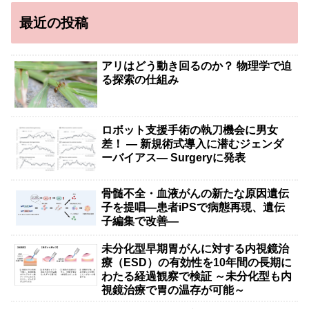
最近の投稿
アリはどう動き回るのか？ 物理学で迫
る探索の仕組み
ロボット支援手術の執刀機会に男女
差！ — 新規術式導入に潜むジェンダ
ーバイアス— Surgeryに発表
骨髄不全・血液がんの新たな原因遺伝
子を提唱―患者iPSで病態再現、遺伝
子編集で改善―
未分化型早期胃がんに対する内視鏡治
療（ESD）の有効性を10年間の長期に
わたる経過観察で検証 ～未分化型も内
視鏡治療で胃の温存が可能～