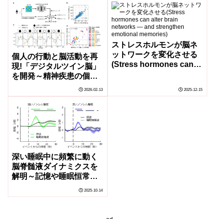
ストレスホルモンが脳ネ
ットワークを変化させる
個人の行動と脳活動を再
(Stress hormones can
現!「デジタルツイン脳」
alter brain networks ―
を開発～精神疾患の個別
and strengthen
治療シミュレーションの
2026-02-13
2025-12-15
emotional memories)
実現～
深い睡眠中に頻繁に動く
脳脊髄液ダイナミクスを
解明～記憶や睡眠恒常性
などに重要な脳活動と同
2025-10-14
期する脳脊髄液信号～