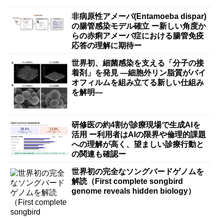
非病原性アメーバ(Entamoeba dispar)
の腸管感染モデル確立 ー新しい角度か
らの赤痢アメーバ症における腸管免疫
応答の理解に期待ー
世界初、細菌感染を支える「分子の接
着剤」を発見 ―細胞外リン脂質がバイ
オフィルムを組み立てる新しい仕組み
を解明―
研修医の約4割が診療現場で生成AIを
活用 ー利用者はAIの限界や倫理的課題
への理解が高く、望ましい診療行動と
の関連も確認ー
世界初の完全なソングバードゲノムを
解読（First complete songbird
genome reveals hidden biology）