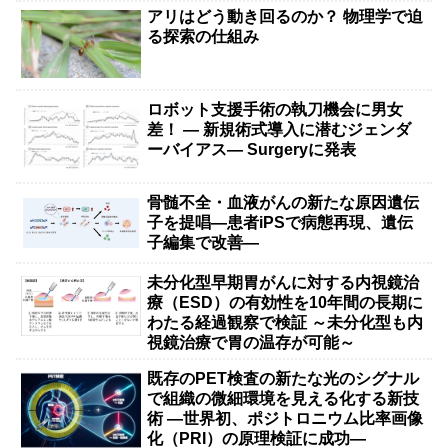
アリはどう動き回るのか？ 物理学で迫
る探索の仕組み
ロボット支援手術の執刀機会に男女
差！ — 新規術式導入に潜むジェンダ
ーバイアス— Surgeryに発表
骨髄不全・血液がんの新たな原因遺伝
子を提唱―患者iPSで病態再現、遺伝
子編集で改善―
未分化型早期胃がんに対する内視鏡治
療（ESD）の有効性を10年間の長期に
わたる経過観察で検証 ～未分化型も内
視鏡治療で胃の温存が可能～
既存のPET検査の新たな光のシグナル
で組織の微細環境を見える化する新技
術 ―世界初、ポジトロニウム比率画像
化（PRI）の原理検証に成功―