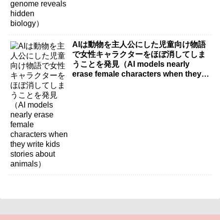
AIは動物を主人公にした児童向け物語
で女性キャラクターをほぼ消してしま
うことを発見（AI models nearly
erase female characters when they
write kids stories about animals）