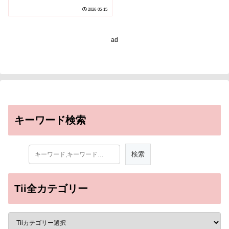
（Genomes of Two
2026-05-15
Macaranga Plants
Reveal Molecular
Mechanisms of
ad
Nervonic Acid
Accumulation）
キーワード検索
Tii全カテゴリー