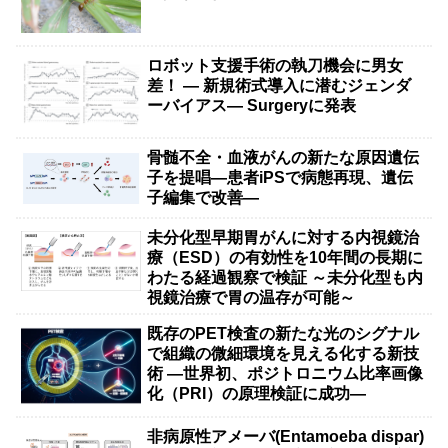
ロボット支援手術の執刀機会に男女
差！ — 新規術式導入に潜むジェンダ
ーバイアス— Surgeryに発表
骨髄不全・血液がんの新たな原因遺伝
子を提唱―患者iPSで病態再現、遺伝
子編集で改善―
未分化型早期胃がんに対する内視鏡治
療（ESD）の有効性を10年間の長期に
わたる経過観察で検証 ～未分化型も内
視鏡治療で胃の温存が可能～
既存のPET検査の新たな光のシグナル
で組織の微細環境を見える化する新技
術 ―世界初、ポジトロニウム比率画像
化（PRI）の原理検証に成功―
非病原性アメーバ(Entamoeba dispar)