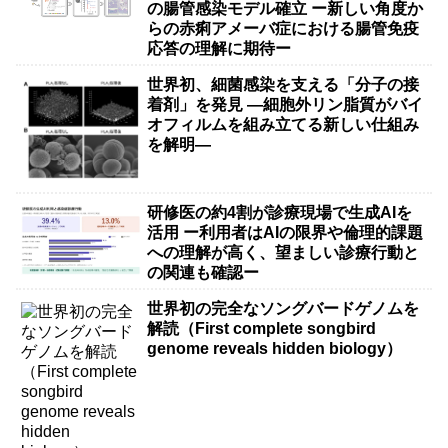
の腸管感染モデル確立 ー新しい角度か
らの赤痢アメーバ症における腸管免疫
応答の理解に期待ー
世界初、細菌感染を支える「分子の接
着剤」を発見 ―細胞外リン脂質がバイ
オフィルムを組み立てる新しい仕組み
を解明―
研修医の約4割が診療現場で生成AIを
活用 ー利用者はAIの限界や倫理的課題
への理解が高く、望ましい診療行動と
の関連も確認ー
世界初の完全なソングバードゲノムを
解読（First complete songbird
genome reveals hidden biology）