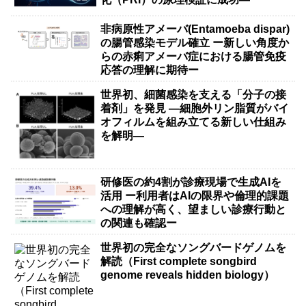
非病原性アメーバ(Entamoeba dispar)
の腸管感染モデル確立 ー新しい角度か
らの赤痢アメーバ症における腸管免疫
応答の理解に期待ー
世界初、細菌感染を支える「分子の接
着剤」を発見 ―細胞外リン脂質がバイ
オフィルムを組み立てる新しい仕組み
を解明―
研修医の約4割が診療現場で生成AIを
活用 ー利用者はAIの限界や倫理的課題
への理解が高く、望ましい診療行動と
の関連も確認ー
世界初の完全なソングバードゲノムを
解読（First complete songbird
genome reveals hidden biology）