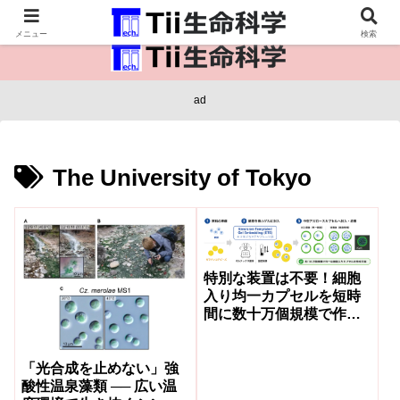
医療保健・生命・生物の情報インフラ。
メニュー
検索
ad
The University of Tokyo
特別な装置は不要！細胞
入り均一カプセルを短時
間に数十万個規模で作製
―新薬開発や再生医療研
究のハードルを大きく下
げる新手法―
「光合成を止めない」強
酸性温泉藻類 ── 広い温