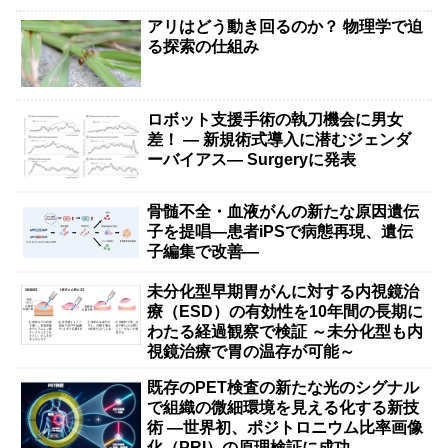
アリはどう動き回るのか？ 物理学で迫
る探索の仕組み
ロボット支援手術の執刀機会に男女
差！ — 新規術式導入に潜むジェンダ
ーバイアス— Surgeryに発表
骨髄不全・血液がんの新たな原因遺伝
子を提唱―患者iPSで病態再現、遺伝
子編集で改善―
未分化型早期胃がんに対する内視鏡治
療（ESD）の有効性を10年間の長期に
わたる経過観察で検証 ～未分化型も内
視鏡治療で胃の温存が可能～
既存のPET検査の新たな光のシグナル
で組織の微細環境を見える化する新技
術 ―世界初、ポジトロニウム比率画像
化（PRI）の原理検証に成功―