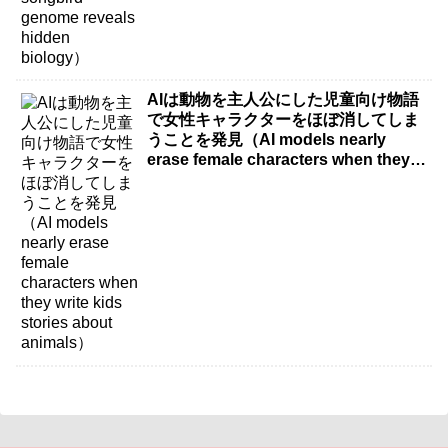
AIは動物を主人公にした児童向け物語
で女性キャラクターをほぼ消してしま
うことを発見（AI models nearly
erase female characters when they
write kids stories about animals）