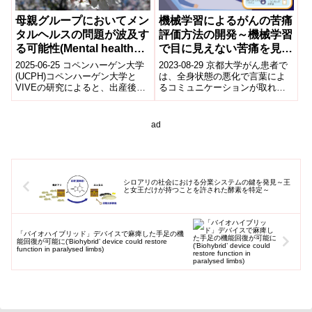
母親グループにおいてメン
機械学習によるがんの苦痛
タルヘルスの問題が波及す
評価方法の開発～機械学習
る可能性(Mental health
で目に見えない苦痛を見え
problems may spill over
る化～
2025-06-25 コペンハーゲン大学
2023-08-29 京都大学がん患者で
in mother groups)
(UCPH)コペンハーゲン大学と
は、全身状態の悪化で言葉によ
VIVEの研究によると、出産後に
るコミュニケーションが取れな
行政が編成する母親グループ内
くなった場合、自分の症状を表
では、メンタルヘルス問題が
現できず、一般の医療従事者も
他...
症状評価...
ad
シロアリの社会における分業システムの鍵を発見～王
と女王だけが持つことを許された酵素を特定～
「バイオハイブリッド」デバイスで麻痺した手足の機
能回復が可能に(‘Biohybrid’ device could restore
function in paralysed limbs)