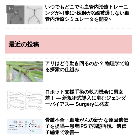
いつでもどこでも血管内治療トレーニ
ングが可能に~医師がX線被爆しない血
管内治療シミュレータを開発~
最近の投稿
アリはどう動き回るのか？ 物理学で迫
る探索の仕組み
ロボット支援手術の執刀機会に男女
差！ — 新規術式導入に潜むジェンダ
ーバイアス— Surgeryに発表
骨髄不全・血液がんの新たな原因遺伝
子を提唱―患者iPSで病態再現、遺伝
子編集で改善―