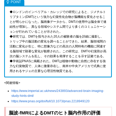
◆ロンドンのインペリアル・カレッジでの研究によると、ジメチルト
リプタミン(DMT)という強力な幻覚性化合物が脳機能を変化させるこ
とが明らかになった。脳画像データから、DMTの使用中は脳全体で連
結性が増加し、異なる領域やシステム間でより多くのコミュニケーシ
ョンが行われていることが示された。
◆研究では、DMTを投与された20人の被験者の脳を詳細に撮影し、
トリップ中の脳活動の変化を調べることができた。結果、脳領域間の
活動に変化が生じ、特に想像力などの高次の人間特有の機能に関連す
る脳領域で顕著な変化が観察された。この研究は、DMTや幻覚剤が高
次の脳システムを乱し、その効果を発揮することを示す証拠である。
◆学術誌PNASに掲載された。DMTは植物や動物に自然に存在する強
力な幻覚物質で、人体に微量存在し、南米や中央アメリカで式典に使
用されるヤジェの主要な心理活性物質である。
<関連情報>
https://www.imperial.ac.uk/news/243893/advanced-brain-imaging-
study-hints-dmt/
https://www.pnas.org/doi/full/10.1073/pnas.2218949120
脳波-fMRIによるDMTのヒト脳内作用の評価