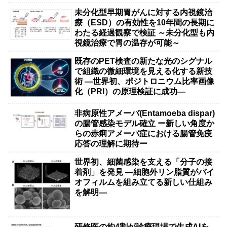
未分化型早期胃がんに対する内視鏡治
療（ESD）の有効性を10年間の長期に
わたる経過観察で検証 ～未分化型も内
視鏡治療で胃の温存が可能～
既存のPET検査の新たな光のシグナル
で組織の微細環境を見える化する新技
術 ―世界初、ポジトロニウム比率画像
化（PRI）の原理検証に成功―
非病原性アメーバ(Entamoeba dispar)
の腸管感染モデル確立 ー新しい角度か
らの赤痢アメーバ症における腸管免疫
応答の理解に期待ー
世界初、細菌感染を支える「分子の接
着剤」を発見 ―細胞外リン脂質がバイ
オフィルムを組み立てる新しい仕組み
を解明―
研修医の約4割が診療現場で生成AIを