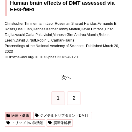
Human brain effects of DMT assessed via
EEG-fMRI
Christopher Timmermann,Leor Roseman,Sharad Haridas,Fernando E.
Rosas,Lisa Luan,Hannes Kettner,Jonny Martell,David Erritzoe ,Enzo
Tagliazucchi,Carla Pallavicini,Manesh Girn,Andrea Alamia,Robert
Leech,David J. Nutt,Robin L. Carhart-Harris
Proceedings of the National Academy of Sciences Published:March 20,
2023
DOI:https://doi.org/10.1073/pnas.2218949120
次へ
1
2
医療・健康
ジメチルトリプタミン（DMT）
トリップ中の脳活動
脳画像解析