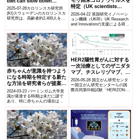
モリ由来コロナウイルスを
diet can slow down
特定（UK scientists
chronic diseases in older
2025-07-28カロリンスカ研究所
identify bat coronavirus
people)
(KI)スウェーデンのカロリンスカ
2026-04-22 英国研究イノベーシ
研究所は、高齢者約2,400人を15
that can enter human
ョン機構（UKRI）UK Research
年間追跡した研究で、果物や全
and Innovationの支援による研究
cells）
粒穀物などを含む健康的な...
で、ヒト細胞に侵入可能なコウ
モリ...
HER2陽性胃がんに対する
一次治療としてのザニダタ
赤ちゃんが意識を持つよう
マブ、チスレリヅマブ、化
になる時期を特定する新た
学療法の併用が生存期間を
2026-05-28 国立がん研究センタ
な方法を研究者らが提案
有意に延長
ー国立がん研究センターらの国
(Researchers propose a
際共同第III相試験「HERIZON-
2024-03-23 バーミンガム大学意
GEA-01」により、HER2陽性の
new way to identify when
識が発達する時期は未だに謎で
切除不能・転移性胃...
あり、特に赤ちゃんの場合は、
babies become
自分の意識内容を伝える手段が
conscious)
ないため、その特定が困難で
す。バーミ...