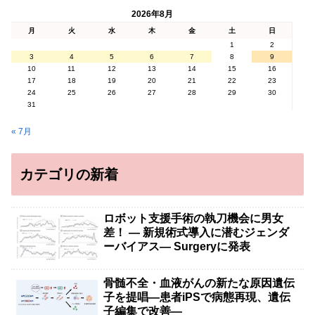
2026年8月
月
火
水
木
金
土
日
1
2
3
4
5
6
7
8
9
10
11
12
13
14
15
16
17
18
19
20
21
22
23
24
25
26
27
28
29
30
31
« 7月
カテゴリの新着
ロボット支援手術の執刀機会に男女
差！ — 新規術式導入に潜むジェンダ
ーバイアス— Surgeryに発表
骨髄不全・血液がんの新たな原因遺伝
子を提唱―患者iPSで病態再現、遺伝
子編集で改善―