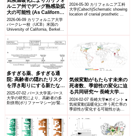
気候温暖化によりカリフォ
2024-05-30 カリフォルニア工科
ルニア州でデング熱感染拡
大学(Caltech)Schematic showing
大の可能性 (As California
location of cranial prosthetic ...
warms, cases of dengue
2026-06-09 カリフォルニア大学
fever are expected to
バークレー校（UCB）米国の
University of California, Berkeley
grow)
の研究チームは、気候...
多すぎる薬、多すぎる通
院: 高齢者の隠れたリスク
気候変動がもたらす未来の
を浮き彫りにする新たな研
死者数、季節性の変化に迫
究(Too many medicines,
る共同研究〜 長崎大学と
2025-07-02 バース大学英バース
too many hospital visits:
東京大学の国際共同研究成
大学の研究により、高齢者の多
2024-02-07 ⻑崎⼤学■ポイント ●
剤併用(ポリファーマシー)が緊急
New study highlights
果を The Lancet
気候変動(温暖化)に伴う死亡率の
入院の主要因であることが判明
季節性が変化する可能性がある
hidden risk for older
Planetary Health にて発表
した。UKの医療データを用い、
ことを明らかに● 43 の国と地域
adults)
〜
機...
(707 都市)にお...