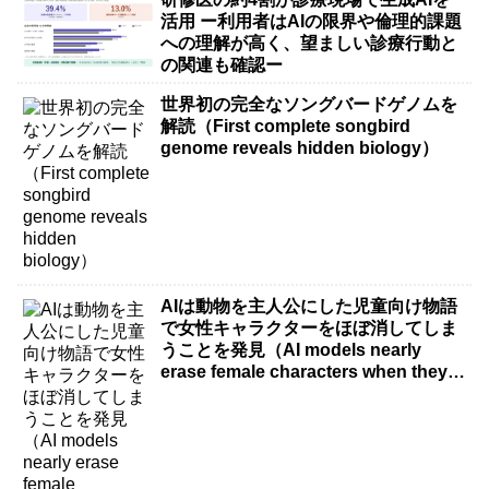
活用 ー利用者はAIの限界や倫理的課題
への理解が高く、望ましい診療行動と
の関連も確認ー
世界初の完全なソングバードゲノムを
解読（First complete songbird
genome reveals hidden biology）
AIは動物を主人公にした児童向け物語
で女性キャラクターをほぼ消してしま
うことを発見（AI models nearly
erase female characters when they
write kids stories about animals）