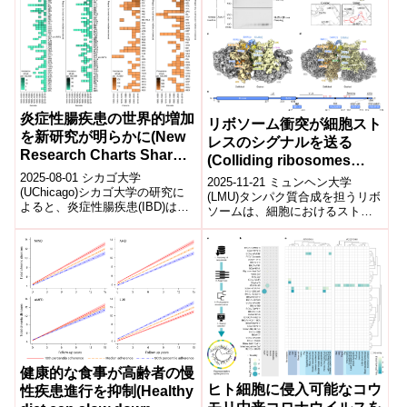
炎症性腸疾患の世界的増加
リボソーム衝突が細胞スト
を新研究が明らかに(New
レスのシグナルを送る
Research Charts Sharp
(Colliding ribosomes
Global Rise in
signal cellular stress)
2025-08-01 シカゴ大学
2025-11-21 ミュンヘン大学
Inflammatory Bowel
(UChicago)シカゴ大学の研究に
(LMU)タンパク質合成を担うリボ
よると、炎症性腸疾患(IBD)は欧
Disease)
ソームは、細胞におけるストレ
米に限らず、アジア・アフリ
スを感知する「監視プラットフ
カ・南米など新興地域でも急増
ォーム」でもある。LMUの研究
し...
チー...
健康的な食事が高齢者の慢
ヒト細胞に侵入可能なコウ
性疾患進行を抑制(Healthy