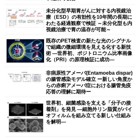
未分化型早期胃がんに対する内視鏡治
療（ESD）の有効性を10年間の長期に
わたる経過観察で検証 ～未分化型も内
視鏡治療で胃の温存が可能～
既存のPET検査の新たな光のシグナル
で組織の微細環境を見える化する新技
術 ―世界初、ポジトロニウム比率画像
化（PRI）の原理検証に成功―
非病原性アメーバ(Entamoeba dispar)
の腸管感染モデル確立 ー新しい角度か
らの赤痢アメーバ症における腸管免疫
応答の理解に期待ー
世界初、細菌感染を支える「分子の接
着剤」を発見 ―細胞外リン脂質がバイ
オフィルムを組み立てる新しい仕組み
を解明―