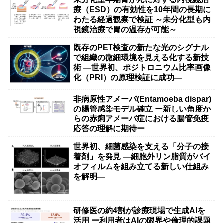
療（ESD）の有効性を10年間の長期に
わたる経過観察で検証 ～未分化型も内
視鏡治療で胃の温存が可能～
既存のPET検査の新たな光のシグナル
で組織の微細環境を見える化する新技
術 ―世界初、ポジトロニウム比率画像
化（PRI）の原理検証に成功―
非病原性アメーバ(Entamoeba dispar)
の腸管感染モデル確立 ー新しい角度か
らの赤痢アメーバ症における腸管免疫
応答の理解に期待ー
世界初、細菌感染を支える「分子の接
着剤」を発見 ―細胞外リン脂質がバイ
オフィルムを組み立てる新しい仕組み
を解明―
研修医の約4割が診療現場で生成AIを
活用 ー利用者はAIの限界や倫理的課題