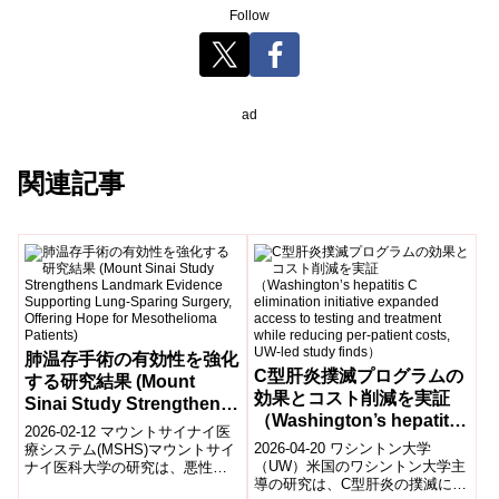
Follow
ad
関連記事
肺温存手術の有効性を強化
C型肝炎撲滅プログラムの
する研究結果 (Mount
効果とコスト削減を実証
Sinai Study Strengthens
（Washington’s hepatitis
Landmark Evidence
2026-02-12 マウントサイナイ医
C elimination initiative
Supporting Lung-
2026-04-20 ワシントン大学
療システム(MSHS)マウントサイ
expanded access to
（UW）米国のワシントン大学主
ナイ医科大学の研究は、悪性胸
Sparing Surgery, Offering
導の研究は、C型肝炎の撲滅に向
膜中皮腫に対する肺温存手術の
testing and treatment
Hope for Mesothelioma