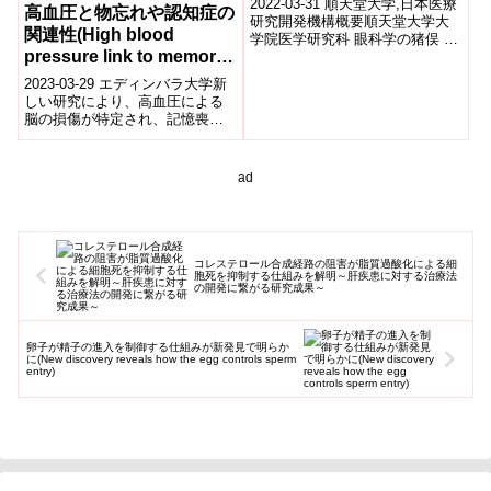
2022-03-31 順天堂大学,日本医療
高血圧と物忘れや認知症の
®」を用いた医療ビッグデ
研究開発機構概要順天堂大学大
関連性(High blood
学院医学研究科 眼科学の猪俣 武
ータ解析
pressure link to memory
範 准教授らの研究グループは、
スマートフォンアプリケーシ
loss and dementia)
2023-03-29 エディンバラ大学新
ョ...
しい研究により、高血圧による
脳の損傷が特定され、記憶喪
失、思考力低下、認知症の原因
となることが判明した。高血圧
は世界中の...
ad
コレステロール合成経路の阻害が脂質過酸化による細
胞死を抑制する仕組みを解明～肝疾患に対する治療法
の開発に繋がる研究成果～
卵子が精子の進入を制御する仕組みが新発見で明らか
に(New discovery reveals how the egg controls sperm
entry)