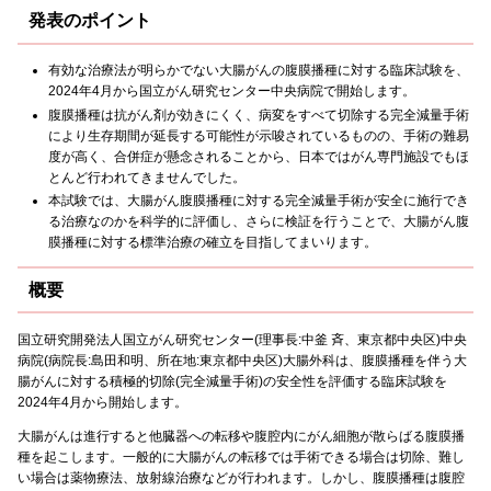
発表のポイント
有効な治療法が明らかでない大腸がんの腹膜播種に対する臨床試験を、
2024年4月から国立がん研究センター中央病院で開始します。
腹膜播種は抗がん剤が効きにくく、病変をすべて切除する完全減量手術
により生存期間が延長する可能性が示唆されているものの、手術の難易
度が高く、合併症が懸念されることから、日本ではがん専門施設でもほ
とんど行われてきませんでした。
本試験では、大腸がん腹膜播種に対する完全減量手術が安全に施行でき
る治療なのかを科学的に評価し、さらに検証を行うことで、大腸がん腹
膜播種に対する標準治療の確立を目指してまいります。
概要
国立研究開発法人国立がん研究センター(理事長:中釜 斉、東京都中央区)中央
病院(病院長:島田和明、所在地:東京都中央区)大腸外科は、腹膜播種を伴う大
腸がんに対する積極的切除(完全減量手術)の安全性を評価する臨床試験を
2024年4月から開始します。
大腸がんは進行すると他臓器への転移や腹腔内にがん細胞が散らばる腹膜播
種を起こします。一般的に大腸がんの転移では手術できる場合は切除、難し
い場合は薬物療法、放射線治療などが行われます。しかし、腹膜播種は腹腔