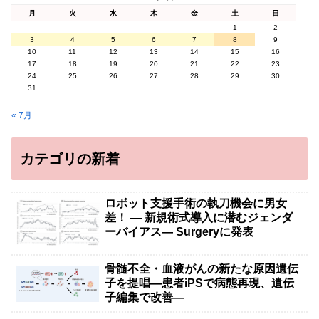
月
火
水
木
金
土
日
1
2
3
4
5
6
7
8
9
10
11
12
13
14
15
16
17
18
19
20
21
22
23
24
25
26
27
28
29
30
31
« 7月
カテゴリの新着
ロボット支援手術の執刀機会に男女
差！ — 新規術式導入に潜むジェンダ
ーバイアス— Surgeryに発表
骨髄不全・血液がんの新たな原因遺伝
子を提唱―患者iPSで病態再現、遺伝
子編集で改善―