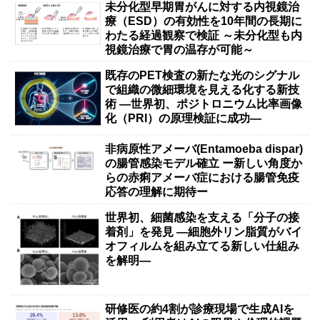
未分化型早期胃がんに対する内視鏡治
療（ESD）の有効性を10年間の長期に
わたる経過観察で検証 ～未分化型も内
視鏡治療で胃の温存が可能～
既存のPET検査の新たな光のシグナル
で組織の微細環境を見える化する新技
術 ―世界初、ポジトロニウム比率画像
化（PRI）の原理検証に成功―
非病原性アメーバ(Entamoeba dispar)
の腸管感染モデル確立 ー新しい角度か
らの赤痢アメーバ症における腸管免疫
応答の理解に期待ー
世界初、細菌感染を支える「分子の接
着剤」を発見 ―細胞外リン脂質がバイ
オフィルムを組み立てる新しい仕組み
を解明―
研修医の約4割が診療現場で生成AIを