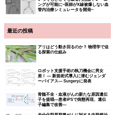
ングが可能に~医師がX線被爆しない血
管内治療シミュレータを開発~
最近の投稿
アリはどう動き回るのか？ 物理学で迫
る探索の仕組み
ロボット支援手術の執刀機会に男女
差！ — 新規術式導入に潜むジェンダ
ーバイアス— Surgeryに発表
骨髄不全・血液がんの新たな原因遺伝
子を提唱―患者iPSで病態再現、遺伝
子編集で改善―
未分化型早期胃がんに対する内視鏡治