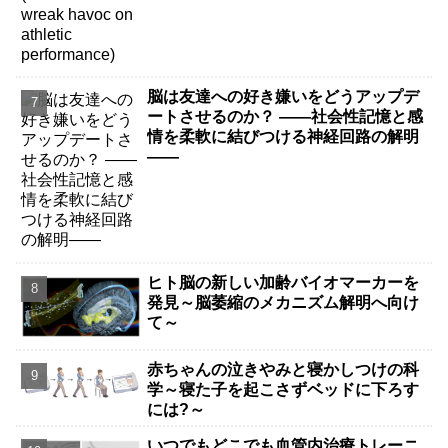
脳は友達への好き嫌いをどうアップデ
ートさせるのか？ ――社会性記憶と感
情を柔軟に結びつける神経回路の解明
――
ヒト脳の新しい加齢バイオマーカーを
発見～脳萎縮のメカニズム解明へ向け
て～
赤ちゃんの泣きやみと寝かしつけの科
学～寝た子を起こさずベッドに下ろす
には?～
いつでもどこでも血管内治療トレーニ