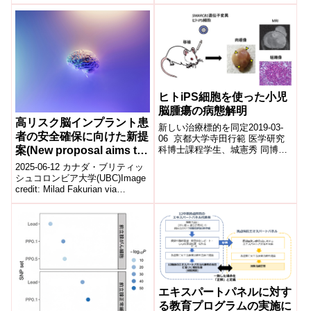
けた取り組みが、検査・治療へ
有効性を裏付ける新たな証拠を
while reducing per-
Patients)
のアクセス拡大と患者一人当た
示...
patient costs, UW-led
りのコス...
study finds）
ヒトiPS細胞を使った小児
脳腫瘍の病態解明
高リスク脳インプラント患
新しい治療標的を同定2019-03-
者の安全確保に向けた新提
06 京都大学寺田行範 医学研究
科博士課程学生、城憲秀 同博士
案(New proposal aims to
課程学生、山田泰広 iPS細胞研
protect patients with
2025-06-12 カナダ・ブリティッ
究所教授(現・東京大学教授)...
high-risk brain implants)
シュコロンビア大学(UBC)Image
credit: Milad Fakurian via
UnsplashUBCの神...
エキスパートパネルに対す
る教育プログラムの実施に