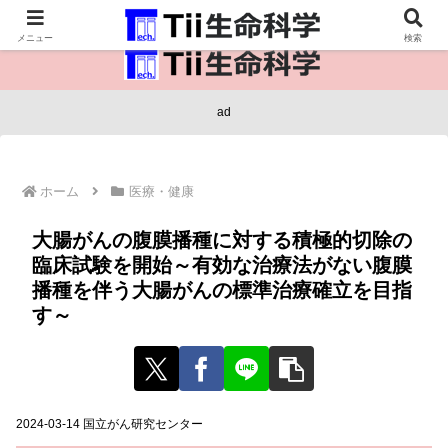
医療保健・生命・生物の情報インフラ。
メニュー
検索
ad
ホーム
医療・健康
大腸がんの腹膜播種に対する積極的切除の
臨床試験を開始～有効な治療法がない腹膜
播種を伴う大腸がんの標準治療確立を目指
す～
2024-03-14 国立がん研究センター