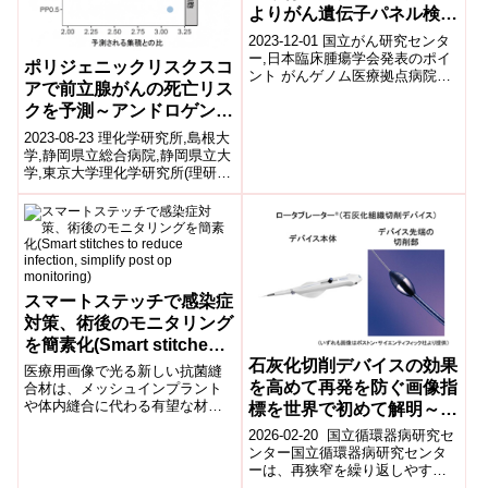
よりがん遺伝子パネル検査
後の推奨治療の精度が向上
2023-12-01 国立がん研究センタ
ー,日本臨床腫瘍学会発表のポイ
ポリジェニックリスクスコ
ント がんゲノム医療拠点病院の
アで前立腺がんの死亡リス
エキスパートパネル(注1)に対し
クを予測～アンドロゲン受
て教育プログラムを実施する
こ...
容体の結合領域に着目した
2023-08-23 理化学研究所,島根大
解析が有効～
学,静岡県立総合病院,静岡県立大
学,東京大学理化学研究所(理研)
生命医科学研究センター ゲノム
解析応用研究チームの伊藤...
スマートステッチで感染症
対策、術後のモニタリング
を簡素化(Smart stitches
石灰化切削デバイスの効果
to reduce infection,
医療用画像で光る新しい抗菌縫
を高めて再発を防ぐ画像指
simplify post op
合材は、メッシュインプラント
や体内縫合に代わる有望な材料
標を世界で初めて解明～
monitoring)
となる可能性があります。A new
心臓冠動脈の石灰化治療に
2026-02-20 国立循環器病研究セ
antimicrobial suture...
新指針 ー血管内の「向か
ンター国立循環器病研究センタ
ーは、再狭窄を繰り返しやすい
い側」がカギー～
冠動脈の「石灰化結節」に対す