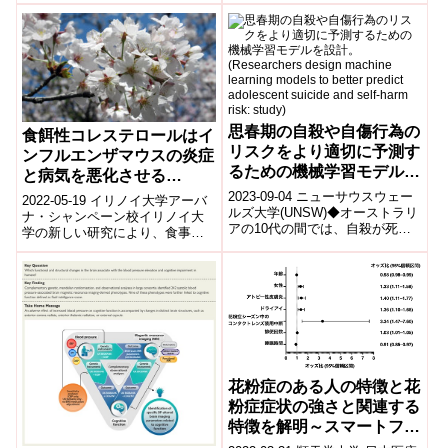
る石灰化切削デバイス(ロータブ
レー...
思春期の自殺や自傷行為の
食餌性コレステロールはイ
リスクをより適切に予測す
ンフルエンザマウスの炎症
るための機械学習モデルを
と病気を悪化させる
設計。(Researchers
(Dietary cholesterol
2023-09-04 ニューサウスウェー
2022-05-19 イリノイ大学アーバ
design machine learning
ルズ大学(UNSW)◆オーストラリ
worsens inflammation,
ナ・シャンペーン校イリノイ大
アの10代の間では、自殺が死因
models to better predict
学の新しい研究により、食事中
sickness in mice with
の中で最も多く、自傷行為は14
のコレステロール値が高いと、
adolescent suicide and
influenza)
歳から17歳の若者の18%...
マウスがインフルエンザに感染
self-harm risk: study)
したとき...
花粉症のある人の特徴と花
粉症症状の強さと関連する
特徴を解明～スマートフォ
ンアプリ「アレルサーチ