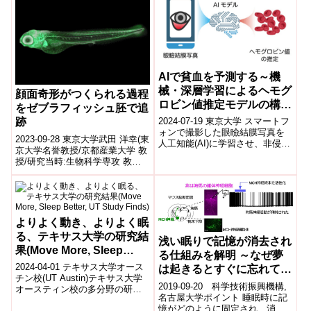
for two top-ranking risk
genes may be the cause)
AIで貧血を予測する～機
械・深層学習によるヘモグ
顔面奇形がつくられる過程
ロビン値推定モデルの構築
をゼブラフィッシュ胚で追
～
2024-07-19 東京大学 スマートフ
跡
ォンで撮影した眼瞼結膜写真を
2023-09-28 東京大学武田 洋幸(東
人工知能(AI)に学習させ、非侵襲
京大学名誉教授/京都産業大学 教
的にヘモグロビン値を予測でき
授/研究当時:生物科学専攻 教授)
る機械学習・深層学習モデル
河西 通(生物科学専攻 客員共同
を...
研究員/東京工業大...
よりよく動き、よりよく眠
る、テキサス大学の研究結
浅い眠りで記憶が消去され
果(Move More, Sleep
る仕組みを解明 ～なぜ夢
Better, UT Study Finds)
2024-04-01 テキサス大学オース
は起きるとすぐに忘れてし
チン校(UT Austin)テキサス大学
まうのか～
2019-09-20 科学技術振興機構,
オースティン校の多分野の研究
名古屋大学ポイント 睡眠時に記
チームによる新しい研究は、運
憶がどのように固定され、消去