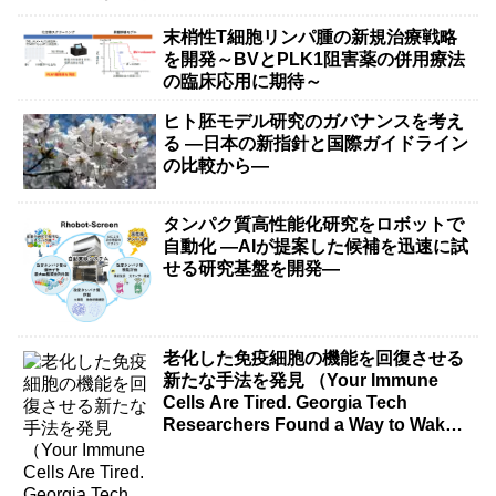
末梢性T細胞リンパ腫の新規治療戦略
を開発～BVとPLK1阻害薬の併用療法
の臨床応用に期待～
ヒト胚モデル研究のガバナンスを考え
る ―日本の新指針と国際ガイドライン
の比較から―
タンパク質高性能化研究をロボットで
自動化 ―AIが提案した候補を迅速に試
せる研究基盤を開発―
老化した免疫細胞の機能を回復させる
新たな手法を発見 （Your Immune
Cells Are Tired. Georgia Tech
Researchers Found a Way to Wake
Them Up.）