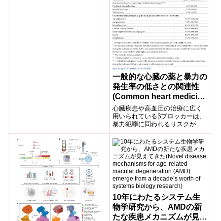
一般的な心臓の薬と暴力の
発生率の低さとの関連性
(Common heart medicine
associated with lower
心臓疾患や高血圧の治療に広く
rates of violence)
用いられているβブロッカーは、
暴力犯罪に問われるリスクが低
いということが、カロリンスカ
研究所とオックスフォード大学
による新しい登録ベ...
10年にわたるシステム生
物学研究から、AMDの新
たな疾患メカニズムが見え