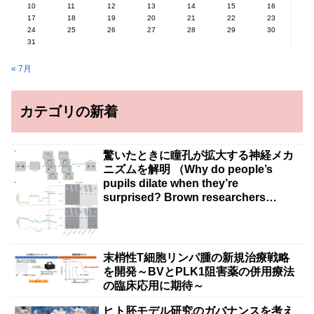
10
11
12
13
14
15
16
17
18
19
20
21
22
23
24
25
26
27
28
29
30
31
« 7月
カテゴリの新着
驚いたときに瞳孔が拡大する神経メカ
ニズムを解明 （Why do people’s
pupils dilate when they’re
surprised? Brown researchers
explain）
末梢性T細胞リンパ腫の新規治療戦略
を開発～BVとPLK1阻害薬の併用療法
の臨床応用に期待～
ヒト胚モデル研究のガバナンスを考え