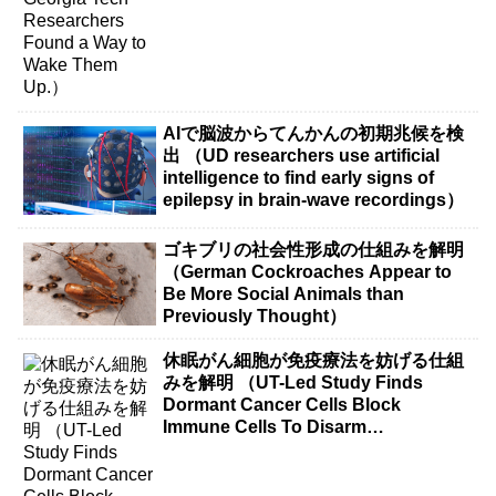
AIで脳波からてんかんの初期兆候を検
出 （UD researchers use artificial
intelligence to find early signs of
epilepsy in brain-wave recordings）
ゴキブリの社会性形成の仕組みを解明
（German Cockroaches Appear to
Be More Social Animals than
Previously Thought）
休眠がん細胞が免疫療法を妨げる仕組
みを解明 （UT-Led Study Finds
Dormant Cancer Cells Block
Immune Cells To Disarm
Immunotherapy）