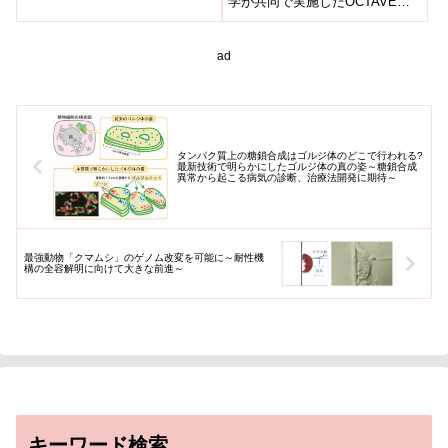
学が共同で実施したOCTAVE
defence for some
は、脳の白質病変が脳表面の画
DUO研究試験による新たな研究
clinically extremely
像...
で、免疫抑制または免疫不全の
vulnerable patients)
患...
ad
タンパク質上の糖鎖合成はゴルジ体のどこで行われる?
最新技術で明らかにしたゴルジ体の真の姿～糖鎖合成
異常から起こる病気の診断、治療法開発に期待～
最強動物「クマムシ」のゲノム改変を可能に～耐性機
構の全容解明に向けて大きな前進～
キーワード検索