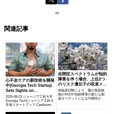
ad
関連記事
自閉症スペクトラムが知的
障害を伴う場合、上位2つ
心不全ケアの新技術を開発
のリスク遺伝子の収束メカ
中(Georgia Tech Startup
ニズムが原因である可能性
Sets Sights on
前臨床試験により、脳の免疫細
(When autism spectrum
胞がASDや知的障害の新たな創
Transforming Heart
2025-09-23 ジョージア工科大学
薬ターゲットになる可能性があ
disorder occurs with
Failure Care)
(Georgia Tech)ジョージア工科大
ることが判明Preclinical study
intellectual disability, a
学発スタートアップ Cardiosense
reveals that ...
は、心不全患者を在宅で継続的
convergent mechanism
にモ...