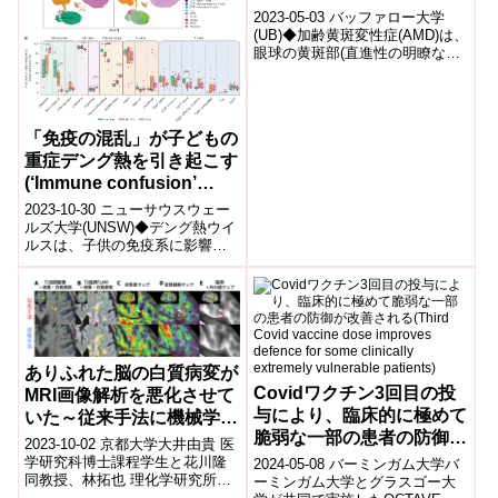
てきた(Novel disease
2023-05-03 バッファロー大学
mechanisms for age-
(UB)◆加齢黄斑変性症(AMD)は、
眼球の黄斑部(直進性の明瞭な視
related macular
力を提供する部分)の損傷によっ
degeneration (AMD)
て発症しますが、この疾患...
emerge from a decade’s
worth of systems biology
「免疫の混乱」が子どもの
research)
重症デング熱を引き起こす
(‘Immune confusion’
leads to severe dengue
2023-10-30 ニューサウスウェー
in children: study)
ルズ大学(UNSW)◆デング熱ウイ
ルスは、子供の免疫系に影響を
与え、より重症の疾患につなが
る可能性があることが、UNSW...
ありふれた脳の白質病変が
Covidワクチン3回目の投
MRI画像解析を悪化させて
与により、臨床的に極めて
いた～従来手法に機械学習
脆弱な一部の患者の防御が
を組み入れた改善手法の開
2023-10-02 京都大学大井由貴 医
改善される(Third Covid
発～
学研究科博士課程学生と花川隆
2024-05-08 バーミンガム大学バ
同教授、林拓也 理化学研究所チ
vaccine dose improves
ーミンガム大学とグラスゴー大
ームリーダーらの研究グループ