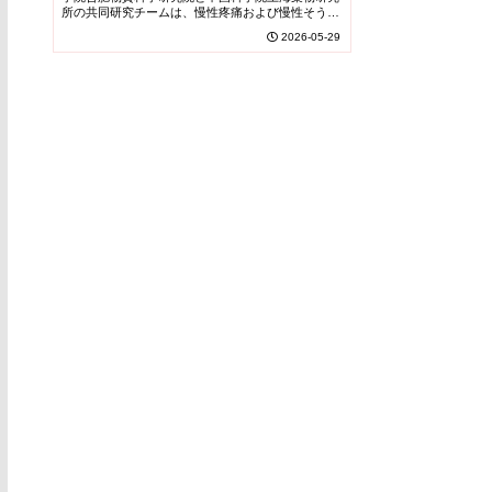
Pain and Pruritus）
所の共同研究チームは、慢性疼痛および慢性そう痒
症（かゆみ）の治療に向けて、高い有効性と副作用
2026-05-29
低減を両立した新しいκオピオイド受容体（K...