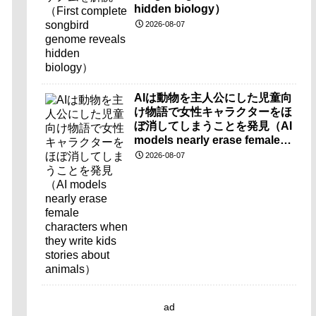
hidden biology）
2026-08-07
AIは動物を主人公にした児童向
け物語で女性キャラクターをほ
ぼ消してしまうことを発見（AI
models nearly erase female
characters when they write
2026-08-07
kids stories about animals）
ad