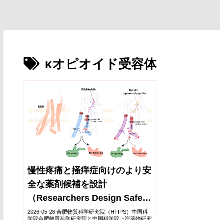
κオピオイド受容体
慢性疼痛と掻痒症向けのより安
全な薬剤候補を設計
（Researchers Design Safer
Drug Candidate for Chronic
2026-05-28 合肥物質科学研究院（HFIPS）中国科
学院合肥物質科学研究院と中国科学院上海薬物研究