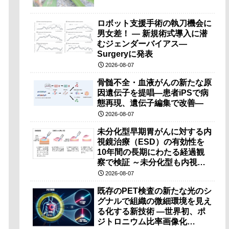
ロボット支援手術の執刀機会に
男女差！ — 新規術式導入に潜
むジェンダーバイアス—
Surgeryに発表
2026-08-07
骨髄不全・血液がんの新たな原
因遺伝子を提唱―患者iPSで病
態再現、遺伝子編集で改善―
2026-08-07
未分化型早期胃がんに対する内
視鏡治療（ESD）の有効性を
10年間の長期にわたる経過観
察で検証 ～未分化型も内視鏡
治療で胃の温存が可能～
2026-08-07
既存のPET検査の新たな光のシ
グナルで組織の微細環境を見え
る化する新技術 ―世界初、ポ
ジトロニウム比率画像化