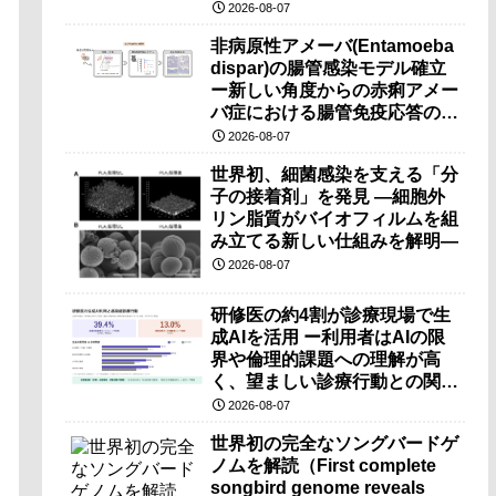
（PRI）の原理検証に成功―
2026-08-07
非病原性アメーバ(Entamoeba
dispar)の腸管感染モデル確立
ー新しい角度からの赤痢アメー
バ症における腸管免疫応答の理
解に期待ー
2026-08-07
世界初、細菌感染を支える「分
子の接着剤」を発見 ―細胞外
リン脂質がバイオフィルムを組
み立てる新しい仕組みを解明―
2026-08-07
研修医の約4割が診療現場で生
成AIを活用 ー利用者はAIの限
界や倫理的課題への理解が高
く、望ましい診療行動との関連
も確認ー
2026-08-07
世界初の完全なソングバードゲ
ノムを解読（First complete
songbird genome reveals