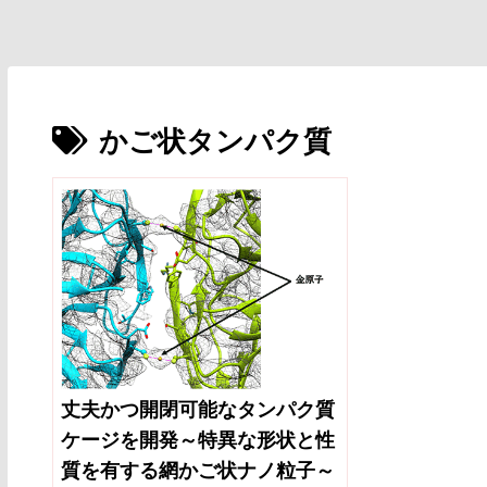
かご状タンパク質
丈夫かつ開閉可能なタンパク質
ケージを開発～特異な形状と性
質を有する網かご状ナノ粒子～