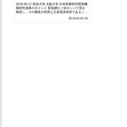
2019-05-17 筑波大学,大阪大学,日本医療研究開発機
構研究成果のポイント 新規網かご状タンパク質を
開発し、その構造が特異な正多面体形状であること
を明らかにしました。 この網かご状タンパク質
2019-05-19
は、丈夫で安定でありながら、閉じたり開いたり...