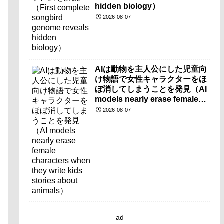
hidden biology）
2026-08-07
AIは動物を主人公にした児童向
け物語で女性キャラクターをほ
ぼ消してしまうことを発見（AI
models nearly erase female
characters when they write
2026-08-07
kids stories about animals）
ad