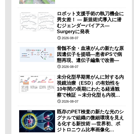
ロボット支援手術の執刀機会に
男女差！ — 新規術式導入に潜
むジェンダーバイアス—
Surgeryに発表
2026-08-07
骨髄不全・血液がんの新たな原
因遺伝子を提唱―患者iPSで病
態再現、遺伝子編集で改善―
2026-08-07
未分化型早期胃がんに対する内
視鏡治療（ESD）の有効性を
10年間の長期にわたる経過観
察で検証 ～未分化型も内視鏡
治療で胃の温存が可能～
2026-08-07
既存のPET検査の新たな光のシ
グナルで組織の微細環境を見え
る化する新技術 ―世界初、ポ
ジトロニウム比率画像化