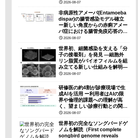
（PRI）の原理検証に成功―
2026-08-07
非病原性アメーバ(Entamoeba
dispar)の腸管感染モデル確立
ー新しい角度からの赤痢アメー
バ症における腸管免疫応答の理
解に期待ー
2026-08-07
世界初、細菌感染を支える「分
子の接着剤」を発見 ―細胞外
リン脂質がバイオフィルムを組
み立てる新しい仕組みを解明―
2026-08-07
研修医の約4割が診療現場で生
成AIを活用 ー利用者はAIの限
界や倫理的課題への理解が高
く、望ましい診療行動との関連
も確認ー
2026-08-07
世界初の完全なソングバードゲ
ノムを解読（First complete
songbird genome reveals