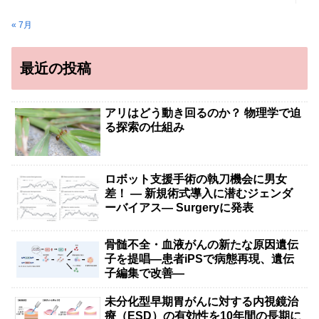
« 7月
最近の投稿
アリはどう動き回るのか？ 物理学で迫
る探索の仕組み
ロボット支援手術の執刀機会に男女
差！ — 新規術式導入に潜むジェンダ
ーバイアス— Surgeryに発表
骨髄不全・血液がんの新たな原因遺伝
子を提唱―患者iPSで病態再現、遺伝
子編集で改善―
未分化型早期胃がんに対する内視鏡治
療（ESD）の有効性を10年間の長期に