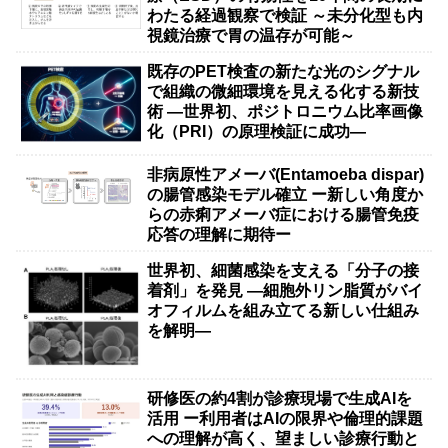
わたる経過観察で検証 ～未分化型も内
視鏡治療で胃の温存が可能～
既存のPET検査の新たな光のシグナル
で組織の微細環境を見える化する新技
術 ―世界初、ポジトロニウム比率画像
化（PRI）の原理検証に成功―
非病原性アメーバ(Entamoeba dispar)
の腸管感染モデル確立 ー新しい角度か
らの赤痢アメーバ症における腸管免疫
応答の理解に期待ー
世界初、細菌感染を支える「分子の接
着剤」を発見 ―細胞外リン脂質がバイ
オフィルムを組み立てる新しい仕組み
を解明―
研修医の約4割が診療現場で生成AIを
活用 ー利用者はAIの限界や倫理的課題
への理解が高く、望ましい診療行動と