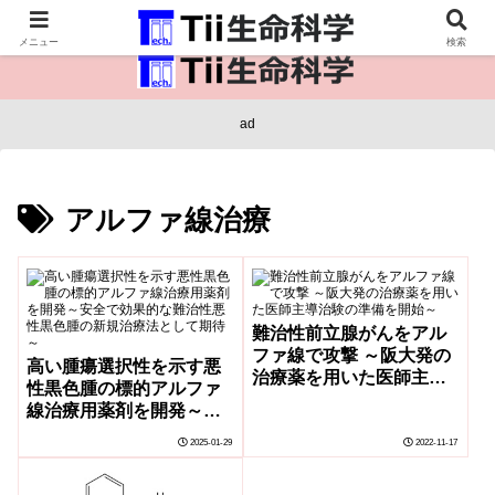
医療保健・生命・生物の情報インフラ。
メニュー
検索
ad
アルファ線治療
難治性前立腺がんをアル
ファ線で攻撃 ～阪大発の
高い腫瘍選択性を示す悪
治療薬を用いた医師主導
性黒色腫の標的アルファ
治験の準備を開始～
線治療用薬剤を開発～安
全で効果的な難治性悪性
2025-01-29
2022-11-17
黒色腫の新規治療法とし
て期待～