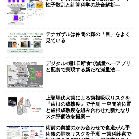
性子散乱と計算科学の統合解析―
テナガザルは仲間の顔の「目」をよく
見ている
デジタル×週1日断食で減量へ―アプリ
と配食で実現する新たな減量法―
上顎埋伏犬歯による歯根吸収リスクを
『歯根の成熟度』で予測 ー空間的位置
と歯根成熟度を組み合わせた新たなリ
スク評価法を提案ー
術前の奥歯のかみ合わせで食道がん手
術後の肺炎リスクを予測 ー歯科診察で