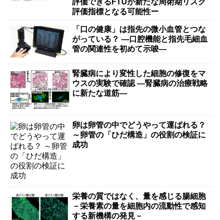
評価できるFTUが新たな周術期リスク
評価指標となる可能性ー
「口の健康」は指先の微小血管とつな
がっている？ ―口腔機能と指先毛細血
管の関連性を初めて示唆―
腎臓病により変性した細胞の修復をマ
ウスの実験で確認 ―腎臓病の治療戦略
に新たな道筋―
卵は卵管の中でどうやって運ばれる？
～卵管の「ひだ構造」の役割の検証に
成功
栄養の質ではなく、量を感じる腸細胞
－栄養素の量を細胞内の流動性で感知
する新機構の発見－