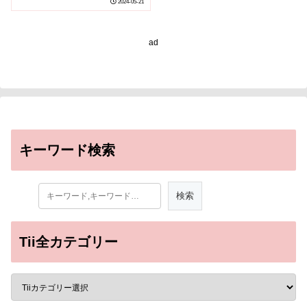
2024-05-21
者らが解明(Detecting
Odors on the Edge:
Researchers Decipher
ad
How Insects Smell More
with Less)
キーワード検索
Tii全カテゴリー